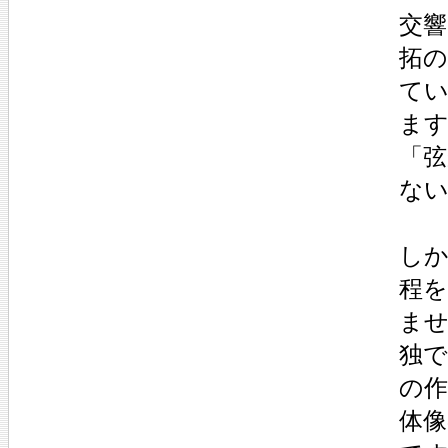
交
拓
て
ま
「弦
な
し
程
ませ
独
の
体