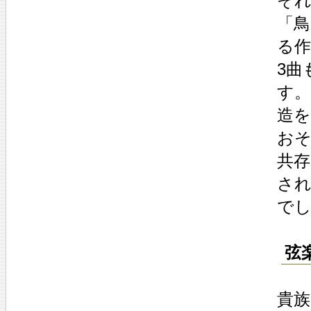
そ
「
る
3曲
す
造
お
共
さ
で
弦
貴