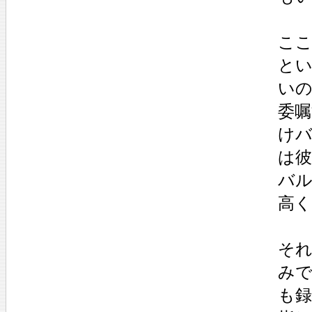
ここ
と
い
委
けバ
は
バ
高
そ
み
も録