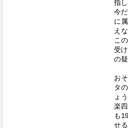
指
今
に
え
こ
受
の
お
タ
ょ
楽
も1
せ