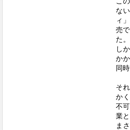
こ
な
ィ
売で
た。
し
か
同
それ
か
不可
業
ま