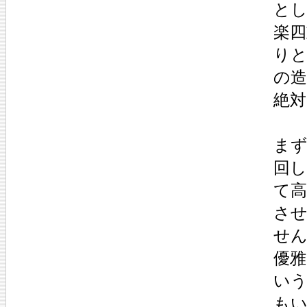
と
楽
り
の
絶
ま
回
て
さ
せ
優
い
も