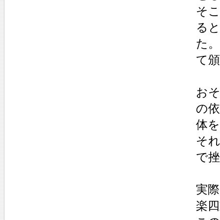
そこ
る
た
て
お
の
体
そ
で
実際
楽四