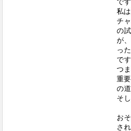
で
私
チ
の
が
っ
で
つ
重
の
そ
おそ
さ