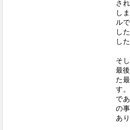
さ
し
ル
し
し
そし
最後
た最
す
で
の
あ