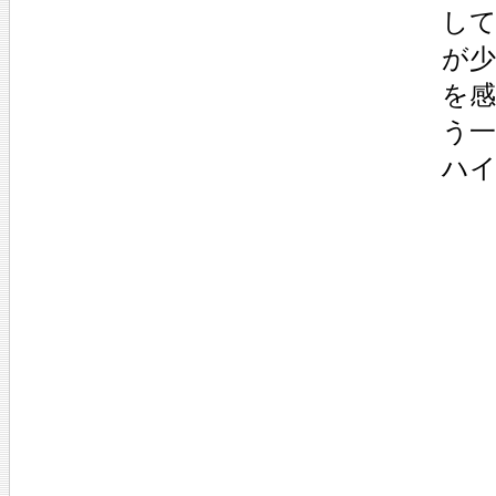
し
が
を
う
ハ