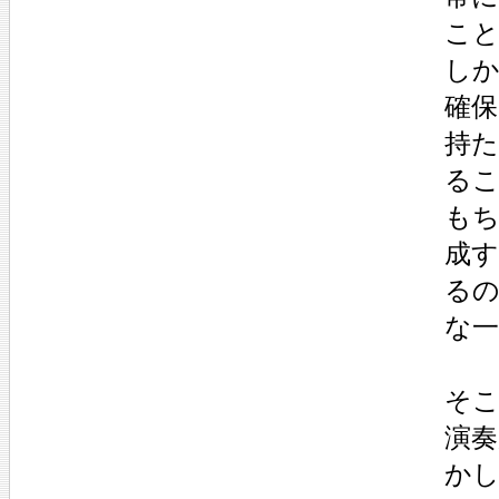
こ
し
確
持
る
もち
成
る
な
そ
演奏
かし