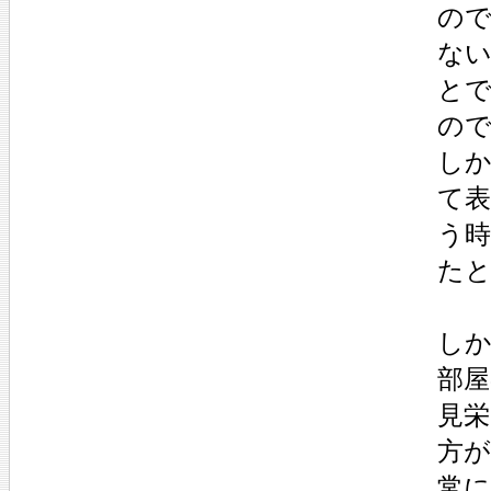
の
な
と
の
し
て
う
た
し
部
見
方
常