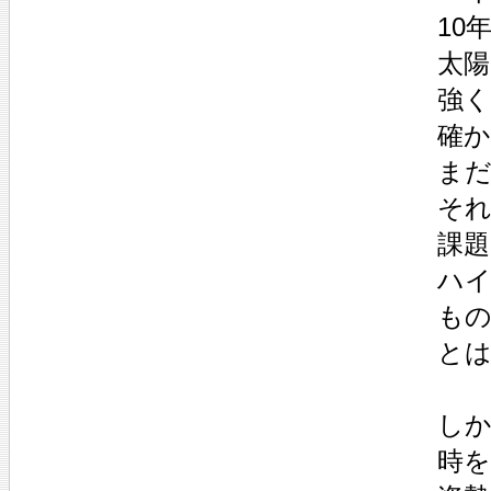
10
太
強
確
まだ
そ
課
ハ
も
と
し
時