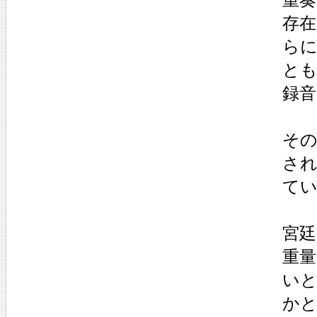
存
ら
とも
録
その
さ
て
宮
重
い
か