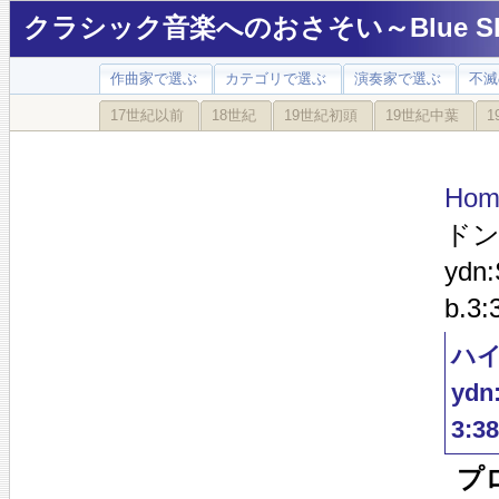
クラシック音楽へのおさそい～Blue Sky
作曲家で選ぶ
カテゴリで選ぶ
演奏家で選ぶ
不滅
17世紀以前
18世紀
19世紀初頭
19世紀中葉
1
Hom
ドン:
ydn:
b.3:
ハイ
ydn:
3:38
プロ