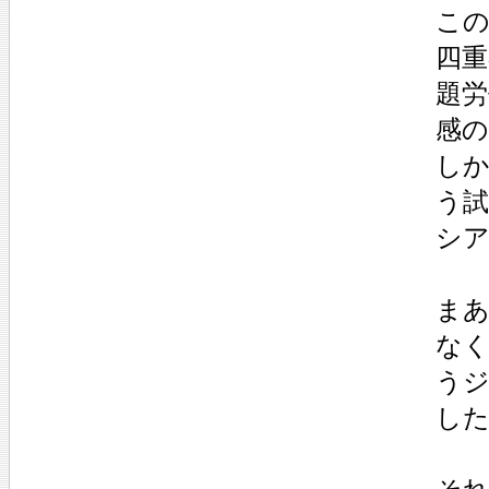
こ
四
題労
感
しか
う
シ
ま
なく
う
し