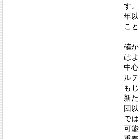
す。
年
こ
確
は
中
ル
もじ
新
団
で
可
重