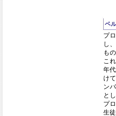
ベ
プ
し、
も
これ
年
け
ン
と
プ
生徒