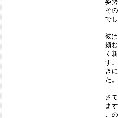
姿
その
で
彼
頼
く
す
き
た。
さ
ま
こ