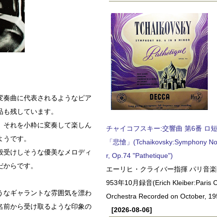
変奏曲に代表されるようなピア
品も残しています。
、それを小粋に変奏して楽しん
チャイコフスキー:交響曲 第6番 ロ短調,
ようです。
「悲愴」(Tchaikovsky:Symphony No.6
般受けしそうな優美なメロディ
r, Op.74 "Pathetique")
だからです。
エーリヒ・クライバー指揮 パリ音楽
953年10月録音(Erich Kleiber:Paris C
うなギャラントな雰囲気を漂わ
Orchestra Recorded on October, 19
名前から受け取るような印象の
[2026-08-06]