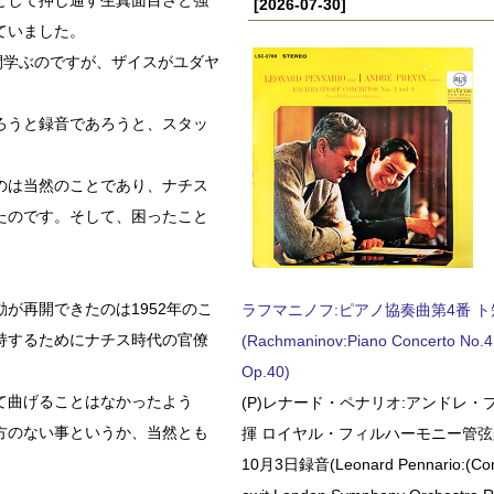
として押し通す生真面目さと強
[2026-07-30]
ていました。
間学ぶのですが、ザイスがユダヤ
ろうと録音であろうと、スタッ
のは当然のことであり、ナチス
たのです。そして、困ったこと
が再開できたのは1952年のこ
ラフマニノフ:ピアノ協奏曲第4番 ト短調
持するためにナチス時代の官僚
(Rachmaninov:Piano Concerto No.4 
Op.40)
て曲げることはなかったよう
(P)レナード・ペナリオ:アンドレ・
方のない事というか、当然とも
揮 ロイヤル・フィルハーモニー管弦楽
10月3日録音(Leonard Pennario:(Con