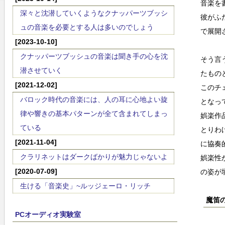
音楽を
深々と沈潜していくようなクナッパーツブッシ
彼がふ
ュの音楽を必要とする人は多いのでしょう
で展開
[2023-10-10]
クナッパーツブッシュの音楽は聞き手の心を沈
そう言
潜させていく
たもの
[2021-12-02]
このチ
バロック時代の音楽には、人の耳に心地よい旋
となっ
律や響きの基本パターンが全て含まれてしまっ
娯楽作
ている
とりわ
[2021-11-04]
に協奏
クラリネットはダークばかりが魅力じゃないよ
娯楽性
[2020-07-09]
の姿が
生ける「音楽史」~ルッジェーロ・リッチ
魔笛の
PCオーディオ実験室