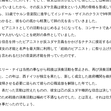
主義者だったのです。そして、彼女は自分が正しいと信じたことは断固
っていましたから、その反ユダヤ主義は彼女という人間の骨格を形成し
ら、11歳でケルン音楽院に進学してイシドール・ザイスのクラスで9年
わかると、彼を心の底から軽蔑して師の元を去っていきました。
、ピアニストとしての活動をはじめるようになっても、コンサートであ
ダヤ人がいないことを絶対の条件としていました。
う信念を持ったピアニストが反ユダヤ主義をかかげるナチスに接近する
彼女の才能と名声を最大限に利用して「総統のピアニスト」に祭り上げ
う言われるだけの音楽的才能を持っていたのです。
エリー・ナイは当然の事ながら戦後は演奏活動を禁止され、再び演奏活動
た。この年は、西ドイツが独立を果たし、新しく成立した政府機関を維
復帰させる必要に迫られて彼らの公職追放を解除した年でした。
、表だった言動は控えたものの、彼女は己の反ユダヤ種的な信念は決し
のため戦後の演奏活動は極めて不遇なものでした。とは言え、それは仕
き事だったのでしょう。