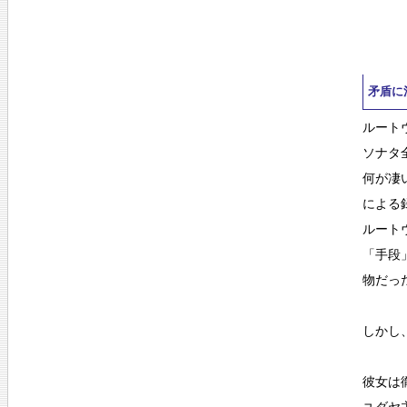
矛盾に
ルート
ソナタ
何が凄
による
ルート
「手段
物だっ
しかし
彼女は