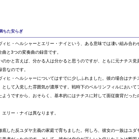
満ちた安らぎ
ヴィヒ・ヘルシャーとエリー・ナイという、ある意味では凄い組み合わ
全曲と3つの変奏曲の録音です。
いのかと言えば、分かる人は分かると思うのですが、ともに元ナチス党
録音なのです。
ヴィヒ・ヘルシャーについてはすでに少しふれました。彼の場合はナチ
」として入党した雰囲気が濃厚です。戦時下のベルリンフィルにおいて
たようですから、おそらく、基本的にはナチスに対して面従腹背だった
、エリー・ナイは異なります。
徹底した反ユダヤ主義の家庭で育ちました。何しろ、彼女の一族はユダ