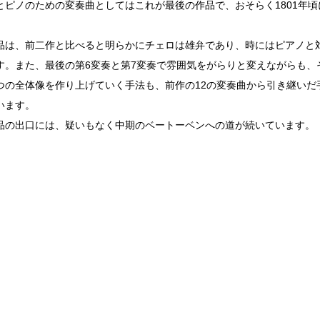
とピノのための変奏曲としてはこれが最後の作品で、おそらく1801年
品は、前二作と比べると明らかにチェロは雄弁であり、時にはピアノと
す。また、最後の第6変奏と第7変奏で雰囲気をがらりと変えながらも、
つの全体像を作り上げていく手法も、前作の12の変奏曲から引き継いだ
います。
品の出口には、疑いもなく中期のベートーベンへの道が続いています。