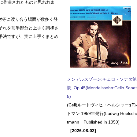
頃に作曲されたものと思われま
対等に渡り合う場面が数多く登
それを前半部分と上手く調和さ
手法ですが、実に上手くまとめ
メンデルスゾーン:チェロ・ソナタ第
調, Op.45(Mendelssohn:Cello Sonat
5)
(Cell)ルートヴィヒ・ヘルシャー:(
トマン 1959年発行(Ludwig Hoelscher
tmann Published in 1959)
[2026-08-02]