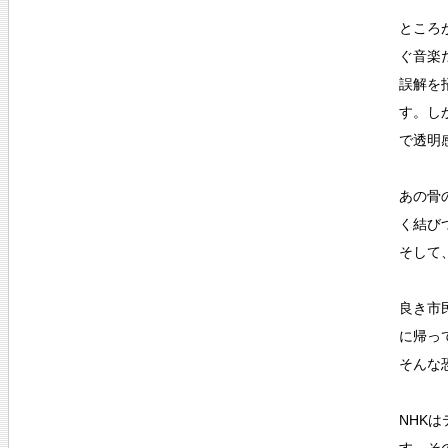
ところ
ぐ音楽
誤解を
す。し
で透明
あの骨
く結び
そして
良き市
に帰っ
そんな
NHK