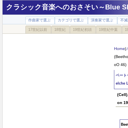
クラシック音楽へのおさそい～Blue Sky
作曲家で選ぶ
カテゴリで選ぶ
演奏家で選ぶ
不滅
17世紀以前
18世紀
19世紀初頭
19世紀中葉
1
Home
|
(Beetho
oO 46)
ベートーヴ
elche 
(Cel
on 19
Bee