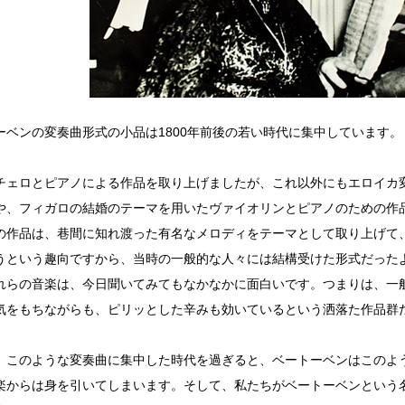
ーベンの変奏曲形式の小品は1800年前後の若い時代に集中しています。
チェロとピアノによる作品を取り上げましたが、これ以外にもエロイカ
や、フィガロの結婚のテーマを用いたヴァイオリンとピアノのための作
の作品は、巷間に知れ渡った有名なメロディをテーマとして取り上げて
うという趣向ですから、当時の一般的な人々には結構受けた形式だった
れらの音楽は、今日聞いてみてもなかなかに面白いです。つまりは、一
気をもちながらも、ピリッとした辛みも効いているという洒落た作品群
、このような変奏曲に集中した時代を過ぎると、ベートーベンはこのよ
楽からは身を引いてしまいます。そして、私たちがベートーベンという