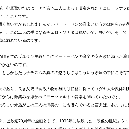
が、心底驚いたのは、そう言う二人によって演奏されたチェロ・ソナタ
だったことです。
招く言い方かもしれませんが、ベートーベンの音楽というのは何らかの
かし、この二人の手になるチェロ・ソナタは穏やかで、静かで、そして
感に溢れているのです。
の髄までの反ユダヤ主義とこのベートーベンの音楽の安らぎに満ちた演
つかないのです。
、もしかしたらナチズムの真のの恐ろしさはこういう矛盾の中にこそ存
民であり、良き父親である人物が昼間は任務に従ってユダヤ人や反体制
てからは微笑みを浮かべてモーツァルトの音楽を聞いていたのです。
恐ろしい矛盾がこの二人の演奏の中にも潜んでいると言えば、あまりに
はテレビ放送70周年の企画として、1995年に放映した「映像の世紀」を