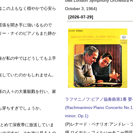
owit London Symphony Orchestra 
はこの上もなく穏やかで心安ら
October 3, 1964)
[2026-07-29]
緊張を聞き手に強いるもので
リー・ナイのピアノもまた静か
奏が私の中ではどうしても上手
在していたのかもしれません。
派の人々の大量殺戮を行い、家
ラフマニノフ:ピアノ協奏曲第1番 嬰ヘ短
(Rachmaninov:Piano Concerto No.1 
も穿ちすぎでしょうか。
minor, Op.1)
(P)レナード・ペナリオ:アンドレ・
まとめて深夜帯に放送していま
揮 ロイヤル・フィルハーモニー管弦楽