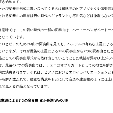
書き始めます。
たたび変奏曲形式に舞い戻ってくるのは最晩年のピアノソナタや弦楽四
される変奏曲の世界は若い時代のギャラントな雰囲気などは微塵もない
う意味では、この若い時代の一群の変奏曲は、ベートーベンがベートー
となっています。
ェロとピアのための3曲の変奏曲を見ても、ヘンデルの有名な主題によ
ていますが、それが魔笛の主題による12の変奏曲から7つの変奏曲とた
品としての変奏曲形式から抜け出していこうとした軌跡が浮かび上がっ
け、最後の7つの変奏曲では、チェロはオブリガートとしての地位を解
的に演奏されます。それは、ピアノにおけるエロイカバリエーションと
から解き放たれて、緻密な構成をもとにして音楽を建造物のように仕上
垣間見える作品となっています。
主題による7つの変奏曲 変ホ長調 WoO.46