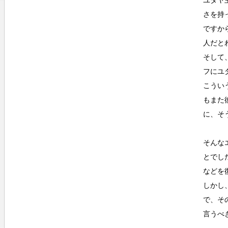
ユダヤ
さを持
ですか
人だと
そして
フにユ
こうい
もまた
に、そ
そんな
とでし
などを
しかし
で、そ
言うべ