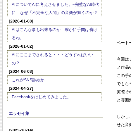
AIについてAIに考えさせました。~完璧なAI時代
に、なぜ「不完全な人間」の音楽が輝くのか？
[2026-01-08]
AIはこんな事も出来るのか…確かに手間は省け
るね。
ベート
[2026-01-02]
AIにここまでされると・・・どうすればいい
今回は
の？
ノ作品
[2024-06-03]
この手
これがSNS詐欺か
でもら
[2024-04-27]
実際そ
Facebookをはじめてみました。
と雰囲
エッセイ集
しかし
せた音
[2023-10-14]