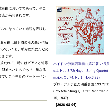
重奏曲においてであって、そこ
音楽が展開されます。
ベンになっていく過程を表現し
る変奏曲は最も娯楽性の高い作品
どっていくと、彼が次第にただの
てきます。
き放たれて、時にはピアノと対等
ハイドン:弦楽四重奏曲第72番 ハ長調, O
も似通ったものであり、単なる
o.1, Hob.3:72(Haydn:String Quartet
げていこう中期のベートーベン
major, Op.74, No.1, Hob.3:72)
プロ・アルテ弦楽四重奏団:1937年1
(Pro Arte String Quartet]Recorded
15, 1937)
[2026-08-04]