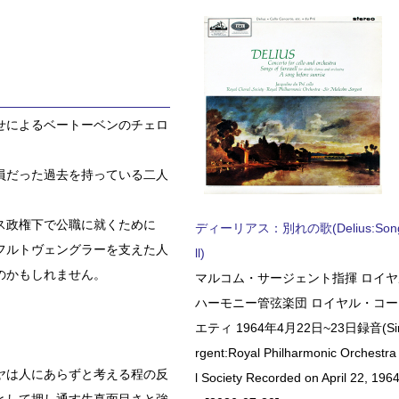
せによるベートーベンのチェロ
員だった過去を持っている二人
ス政権下で公職に就くために
ディーリアス：別れの歌(Delius:Songs 
フルトヴェングラーを支えた人
ll)
のかもしれません。
マルコム・サージェント指揮 ロイ
ハーモニー管弦楽団 ロイヤル・コ
エティ 1964年4月22日~23日録音(Sir 
rgent:Royal Philharmonic Orchestra
ヤは人にあらずと考える程の反
l Society Recorded on April 22, 1964