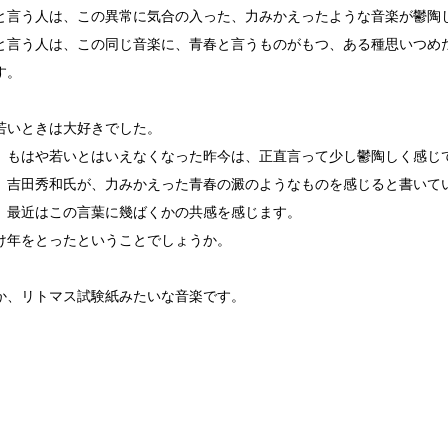
と言う人は、この異常に気合の入った、力みかえったような音楽が鬱陶
と言う人は、この同じ音楽に、青春と言うものがもつ、ある種思いつめ
す。
若いときは大好きでした。
、もはや若いとはいえなくなった昨今は、正直言って少し鬱陶しく感じ
、吉田秀和氏が、力みかえった青春の澱のようなものを感じると書いて
、最近はこの言葉に幾ばくかの共感を感じます。
け年をとったということでしょうか。
か、リトマス試験紙みたいな音楽です。