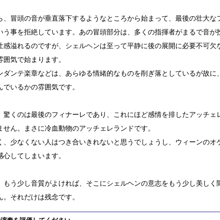
ら、冒頭の音が垂直落下するようなところから始まって、最後の壮大な
いう事を拒絶しています。あの冒頭部分は、多くの指揮者がまるで音が
壮感溢れるのですが、シェルヘンは至って平静に後の展開に必要不可欠
雰囲気で始まります。
ンダンテ楽章などは、あらゆる情緒的なものを削ぎ落としているが故に
んでいるかの雰囲気です。
、驚くのは最後のフィナーレであり、これにほど感情を排したアッチェ
ません。まさに冷血動物のアッチェレランドです。
く、少なくない人はつき合いきれないと思うでしょうし、ウィーンのオ
感心してしまいます。
、もう少し音質がよければ、そこにシェルヘンの意志をもう少し美しく
ん。それだけは残念です。