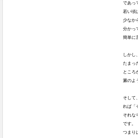
であっ
若い頃
少なか
分かっ
簡単に
しかし
たまっ
ところ
澱のよ
そして
れば「
それな
です。
つまり