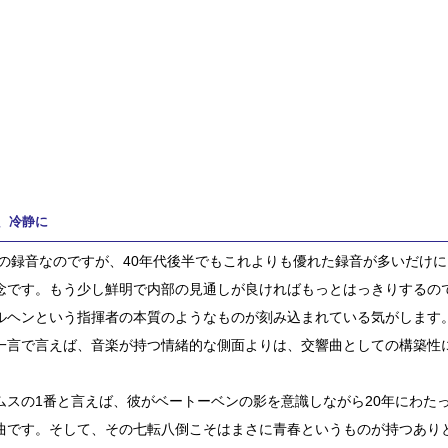
、冷静に
1年の録音なのですが、40年代後半でもこれよりも優れた録音が多いだけ
念です。もう少し鮮明で内部の見通しが良ければもっとはっきりするの
ルヘンという指揮者の本質のようなものが刻み込まれている気がします
一言で言えば、音楽が持つ情緒的な側面よりは、交響曲としての構築性
ムスの1番と言えば、彼がベートーベンの影を意識しながら20年にわた
曲です。そして、その七転八倒こそはまさに青春というものが持つあり