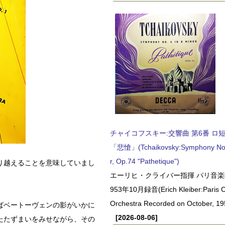
チャイコフスキー:交響曲 第6番 ロ短調,
「悲愴」(Tchaikovsky:Symphony No.6
r, Op.74 "Pathetique")
り越えることを意味していまし
エーリヒ・クライバー指揮 パリ音楽
953年10月録音(Erich Kleiber:Paris C
Orchestra Recorded on October, 19
ばベートーヴェンの影がいかに
[2026-08-06]
たたずまいをみせながら、その