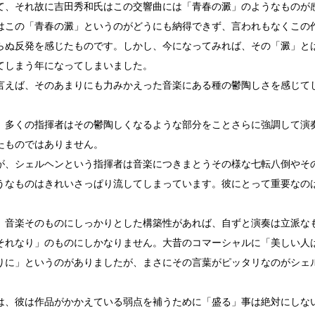
て、それ故に吉田秀和氏はこの交響曲には「青春の澱」のようなものが
はこの「青春の澱」というのがどうにも納得できず、言われもなくこの
らぬ反発を感じたものです。しかし、今になってみれば、その「澱」と
てしまう年になってしまいました。
言えば、そのあまりにも力みかえった音楽にある種の鬱陶しさを感じて
、多くの指揮者はその鬱陶しくなるような部分をことさらに強調して演
たものではありません。
が、シェルヘンという指揮者は音楽につきまとうその様な七転八倒やそ
うなものはきれいさっぱり流してしまっています。彼にとって重要なの
、音楽そのものにしっかりとした構築性があれば、自ずと演奏は立派な
それなり」のものにしかなりません。大昔のコマーシャルに「美しい人
りに」というのがありましたが、まさにその言葉がピッタリなのがシェ
は、彼は作品がかかえている弱点を補うために「盛る」事は絶対にしな