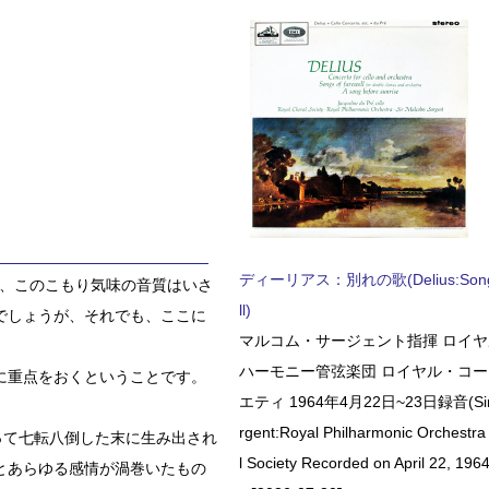
ディーリアス：別れの歌(Delius:Songs 
に、このこもり気味の音質はいさ
ll)
でしょうが、それでも、ここに
マルコム・サージェント指揮 ロイ
。
ハーモニー管弦楽団 ロイヤル・コ
に重点をおくということです。
エティ 1964年4月22日~23日録音(Sir 
rgent:Royal Philharmonic Orchestra
って七転八倒した末に生み出され
l Society Recorded on April 22, 1964
とあらゆる感情が渦巻いたもの