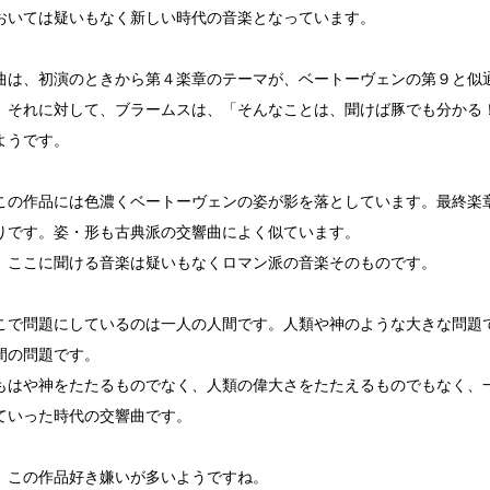
おいては疑いもなく新しい時代の音楽となっています。
曲は、初演のときから第４楽章のテーマが、ベートーヴェンの第９と似
。それに対して、ブラームスは、「そんなことは、聞けば豚でも分かる
ようです。
この作品には色濃くベートーヴェンの姿が影を落としています。最終楽
りです。姿・形も古典派の交響曲によく似ています。
、ここに聞ける音楽は疑いもなくロマン派の音楽そのものです。
こで問題にしているのは一人の人間です。人類や神のような大きな問題
間の問題です。
もはや神をたたるものでなく、人類の偉大さをたたえるものでもなく、
ていった時代の交響曲です。
、この作品好き嫌いが多いようですね。