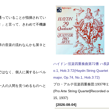
通っていることが指摘されてい
！」と言って、きわめて不機嫌
章の音楽の流れなんかも第９と
ハイドン:弦楽四重奏曲第72番 ハ長調, O
o.1, Hob.3:72(Haydn:String Quartet
ではなく、個人に属するレベル
major, Op.74, No.1, Hob.3:72)
プロ・アルテ弦楽四重奏団:1937年1
一人の人間を見つめるものへと
(Pro Arte String Quartet]Recorded
15, 1937)
[2026-08-04]