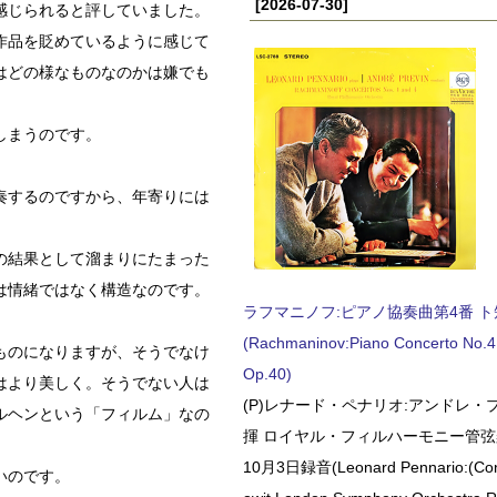
[2026-07-30]
感じられると評していました。
作品を貶めているように感じて
はどの様なものなのかは嫌でも
しまうのです。
奏するのですから、年寄りには
の結果として溜まりにたまった
は情緒ではなく構造なのです。
ラフマニノフ:ピアノ協奏曲第4番 ト短調
(Rachmaninov:Piano Concerto No.4 
ものになりますが、そうでなけ
Op.40)
はより美しく。そうでない人は
(P)レナード・ペナリオ:アンドレ・
ルヘンという「フィルム」なの
揮 ロイヤル・フィルハーモニー管弦楽
10月3日録音(Leonard Pennario:(Con
いのです。