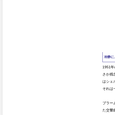
冷静に
195
さか残
はシェ
それは
ブラー
た交響