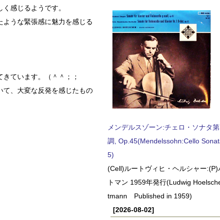
しく感じるようです。
たような緊張感に魅力を感じる
てきています。（＾＾；；
いて、大変な反発を感じたもの
メンデルスゾーン:チェロ・ソナタ第
調, Op.45(Mendelssohn:Cello Sonat
5)
(Cell)ルートヴィヒ・ヘルシャー:(
トマン 1959年発行(Ludwig Hoelscher
tmann Published in 1959)
[2026-08-02]