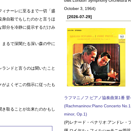
owit London Symphony Orchestra 
October 3, 1964)
フィナーレに至るまで一切「盛
[2026-07-29]
投身自殺でもしたのかと言うほ
な部分を冷静に提示するだけみ
、まるで深閑たる深い森の中に
レランドと言うのは聞いたこと
ケがよくぞこの指示に従ったも
ラフマニノフ:ピアノ協奏曲第1番 嬰ヘ短
(Rachmaninov:Piano Concerto No.1 
聞き取ることが出来たのかもし
minor, Op.1)
(P)レナード・ペナリオ:アンドレ・
揮 ロイヤル・フィルハーモニー管弦楽