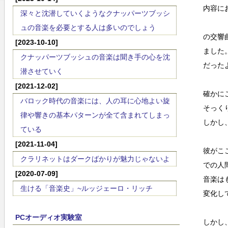
内容に
深々と沈潜していくようなクナッパーツブッシ
ュの音楽を必要とする人は多いのでしょう
の交響
[2023-10-10]
ました
クナッパーツブッシュの音楽は聞き手の心を沈
だった
潜させていく
[2021-12-02]
確かに
バロック時代の音楽には、人の耳に心地よい旋
そっく
律や響きの基本パターンが全て含まれてしまっ
しかし
ている
[2021-11-04]
彼がこ
クラリネットはダークばかりが魅力じゃないよ
での人
[2020-07-09]
音楽は
生ける「音楽史」~ルッジェーロ・リッチ
変化し
PCオーディオ実験室
しかし