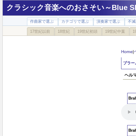
クラシック音楽へのおさそい～Blue Sky
作曲家で選ぶ
カテゴリで選ぶ
演奏家で選ぶ
不滅
17世紀以前
18世紀
19世紀初頭
19世紀中葉
1
Home
|
ブラーム
ヘルマ
Bra
Bra