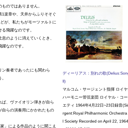
のものではありません。
第1楽章や、天井からふりそそぐ
などが、私たちがモーツァルトに
ける飛躍なのです。
吐息のように消えていくとき、
飛躍なのです。
リン奏者であったにも関わら
ディーリアス：別れの歌(Delius:Songs 
う。
ll)
。
マルコム・サージェント指揮 ロイ
ハーモニー管弦楽団 ロイヤル・コ
れば、ヴァイオリン弾きが自ら
エティ 1964年4月22日~23日録音(Sir 
が自らの演奏用にかかれたもの
rgent:Royal Philharmonic Orchestra
l Society Recorded on April 22, 1964
曲家」による作品のように聞こえ