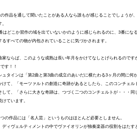
つの作品を通して聞いたことがある人なら誰もが感じることでしょうが、
す。
2番はどこか習作の域を出ていないかのように感じられるのに、3番にな
するすべての物が内包されていることに気づかされます。
曲家ならば、このような成熟は長い年月をかけてなしとげられるのです
月です！！
シュタインは「第2曲と第3曲の成立のあいだに横たわる3ヶ月の間に何
かけて、「モーツァルトの創造に奇跡があるとしたら、このコンチェル
そして、「さらに大きな奇跡は、つづく二つのコンチェルトが・・・同
続けています。
5つの作品には「名人芸」というものはほとんど必要としません。
、ディヴェルティメントの中でヴァイオリンが独奏楽器の役割をはたす