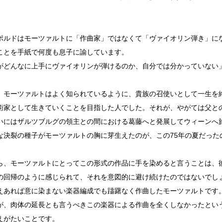
ポルドはモーツァルトに「作曲家」ではなくて「ヴァイオリン弾き」に
ことを手紙で何度も息子に諭しています。
がどんなに上手にヴァイオリンが弾けるのか、自分では分かっていない
、モーツァルトはよく知られているように、貴族の召使いとして一生を
術家として生きていくことを目指した人でした。それが、やがては父と
いにはザルツブルグの領主との間における葛藤へと発展してウィーンへ
な決裂の種子がモーツァルトの胸に芽生えたのが、この75年の夏だった
ら、モーツァルトにとってこの形式の作品に手を染めると言うことは、
の回帰のように感じられて、それを意図的に避け続けたのではないでし
えあれば意に染まない楽器編成でも躊躇なく作曲したモーツァルトです
が、肉体の延長とも言うべきこの楽器による作曲を全くしなかったとい
えがたいことです。