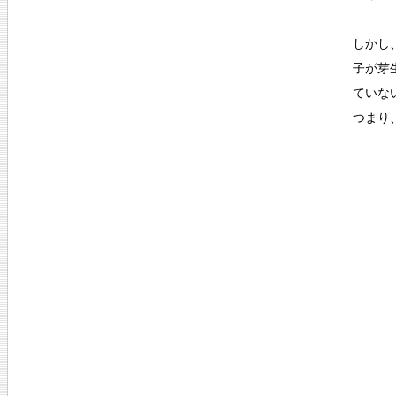
しかし
子が芽
ていな
つまり