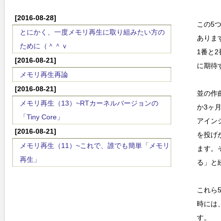
[2016-08-28]
この5
とにかく、一度メモリ再生に取り組みたい方の
ありま
ために（＾＾ｖ
1番と
[2016-08-21]
に期待
メモリ再生再論
[2016-08-21]
並の作
メモリ再生（13）~RTカーネルバージョンの
か3ヶ
「Tiny Core」
アイン
[2016-08-21]
を投げ
メモリ再生（11）~これで、誰でも簡単「メモリ
ます。
再生」
る」と
これら
時には
す。