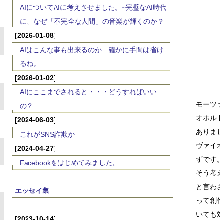
AIについてAIに考えさせました。~完璧なAI時代
に、なぜ「不完全な人間」の音楽が輝くのか？
[2026-01-08]
AIはこんな事も出来るのか…確かに手間は省け
るね。
[2026-01-02]
AIにここまでされると・・・どうすればいい
モーツ
の？
オポル
[2024-06-03]
ありま
これがSNS詐欺か
ヴァイ
[2024-04-27]
ずです
Facebookをはじめてみました。
そう考
と言わ
エッセイ集
って創
いても
[2023-10-14]