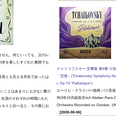
ません。何といっても、父のレ
則本を著したすぐれた教師でも
チャイコフスキー:交響曲 第6番 ロ短調,
「悲愴」(Tchaikovsky:Symphony No.6
延長とも言える存在であったは
r, Op.74 "Pathetique")
エーリヒ・クライバー指揮 パリ音楽
ないことはあまりにも少ない数だ
953年10月録音(Erich Kleiber:Paris C
、生涯のそれぞれの時期にわた
Orchestra Recorded on October, 19
ェルトと比べると、その面にお
[2026-08-06]