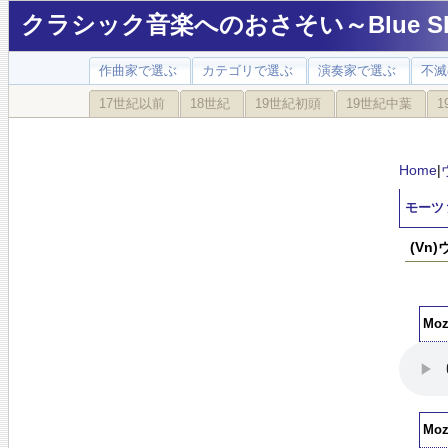
クラシック音楽へのおさそい～Blue Sky
作曲家で選ぶ
カテゴリで選ぶ
演奏家で選ぶ
不滅
17世紀以前
18世紀
19世紀初頭
19世紀中葉
1
Home
|
モーツ
(Vn
Moza
Moz