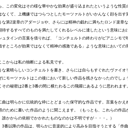
ら、この変化はその様な華やかな効果が盛り込まれたというような性質
はなくて、上機嫌ではつらつとしたモーツァルトがいかんなく顔を出す
うな第2楽章のアダージョや、さらには精神の戯れに満ちたロンド楽章
期待するすべてのものを満たしてくれるレベルに達したという意味にお
シュタインの言葉を借りれば、「コンチェルトの終わりがピアニシモで
指すところが効果ではなくて精神の感激である」ような意味においての
ここからは私の独断による私見です。
うな素晴らしいコンチェルトを書き、さらには自らもすぐれたヴァイオ
ぜにモーツァルトはこの後において新しい作品を残さなかったのでしょ
くその秘密は2番と3番の間に横たわるこの飛躍にあるように思われます
二曲は明らかに伝統的な枠にとどまった保守的な作品です。言葉をかえ
用のために書いた作品のように聞こえます。（もっとも、これらの作品
、誰かからの依頼でかかれたものなのかは不明ですが・・・。）
、3番以降の作品は、明らかに音楽的により高みを目指そうとする「作