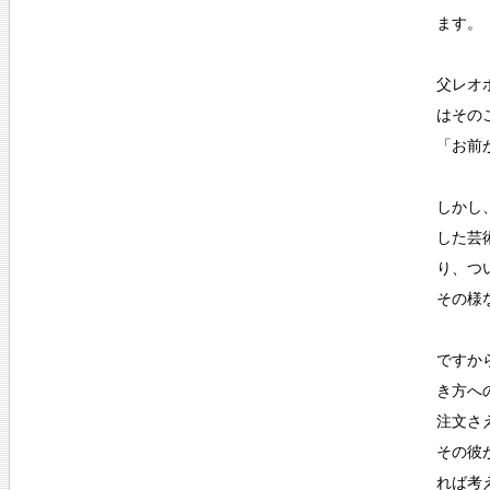
ます。
父レオ
はその
「お前
しかし
した芸
り、つ
その様
ですか
き方へ
注文さ
その彼
れば考