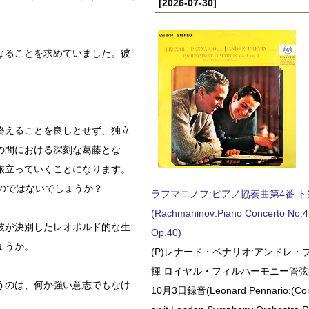
[2026-07-30]
なることを求めていました。彼
」
終えることを良しとせず、独立
の間における深刻な葛藤とな
旅立っていくことになります。
のではないでしょうか？
ラフマニノフ:ピアノ協奏曲第4番 ト短調
(Rachmaninov:Piano Concerto No.4 
彼が決別したレオポルド的な生
Op.40)
ょうか。
(P)レナード・ペナリオ:アンドレ・
。
揮 ロイヤル・フィルハーモニー管弦楽
うのは、何か強い意志でもなけ
10月3日録音(Leonard Pennario:(Con