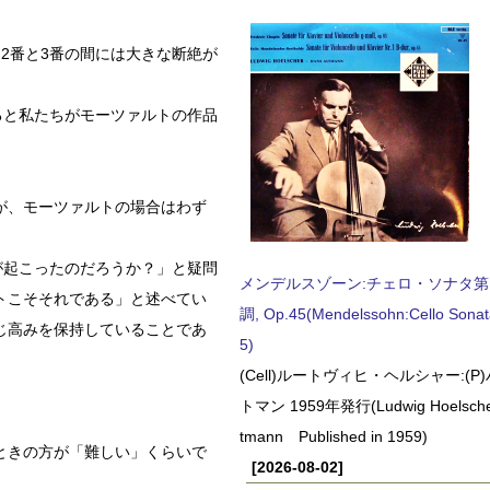
2番と3番の間には大きな断絶が
ると私たちがモーツァルトの作品
が、モーツァルトの場合はわず
が起こったのだろうか？」と疑問
メンデルスゾーン:チェロ・ソナタ第
トこそそれである」と述べてい
調, Op.45(Mendelssohn:Cello Sonat
じ高みを保持していることであ
5)
(Cell)ルートヴィヒ・ヘルシャー:(
トマン 1959年発行(Ludwig Hoelscher
tmann Published in 1959)
ときの方が「難しい」くらいで
[2026-08-02]