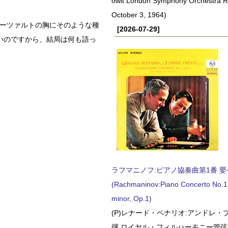
owit London Symphony Orchestra 
October 3, 1964)
モーツァルトの胸にそのような種
[2026-07-29]
いのですから、結局は何も語っ
ラフマニノフ:ピアノ協奏曲第1番 嬰ヘ短
(Rachmaninov:Piano Concerto No.1 
minor, Op.1)
(P)レナード・ペナリオ:アンドレ・
揮 ロイヤル・フィルハーモニー管弦楽