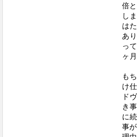
倍と
し
は
あり
っ
ヶ月
もち
け
ドヴ
き
に続
事
理由