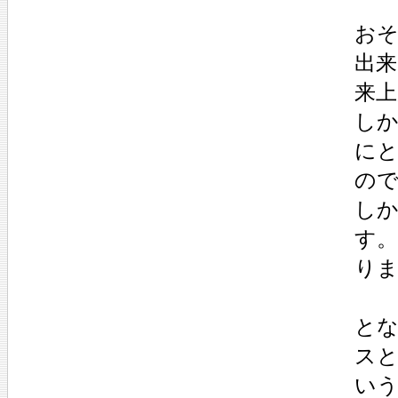
お
出
来
し
に
の
し
す
り
と
ス
い