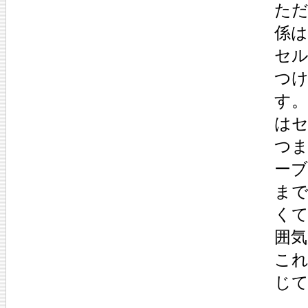
ただ
係は
セ
つ
す。
は
つ
ー
ま
く
囲
こ
じ