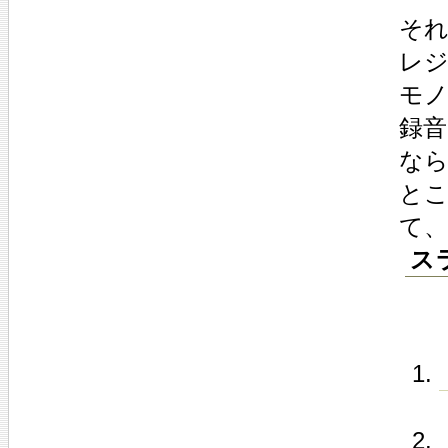
そ
レ
モノ
録
な
とこ
て
ス