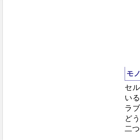
モ
セ
い
ラブ
ど
二