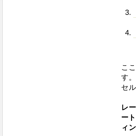
こ
す。
セ
レ
ー
ィ