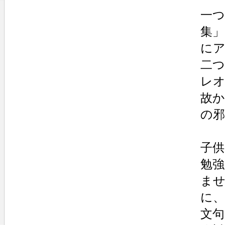
一
集
に
二
レ
故
の
子
勉
ま
に
文