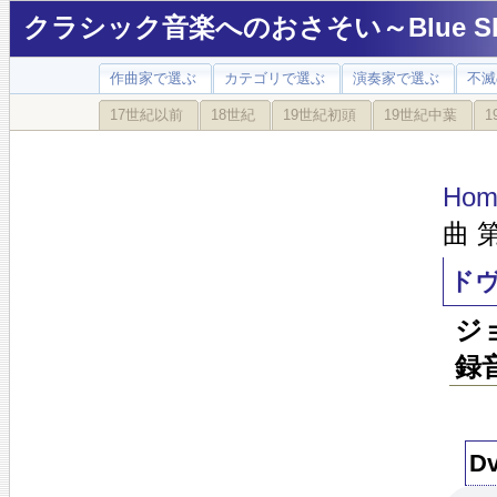
クラシック音楽へのおさそい～Blue Sky
作曲家で選ぶ
カテゴリで選ぶ
演奏家で選ぶ
不滅
17世紀以前
18世紀
19世紀初頭
19世紀中葉
1
Hom
曲 
ドヴ
ジ
録
Dv