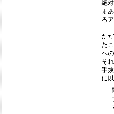
絶
ま
ろ
た
た
へ
そ
手
に