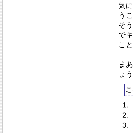
気
う
そ
で
こ
ま
ょ
こ