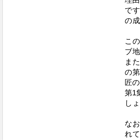
です
の
この
ブ
ま
の第
匠
第1
し
なお
れ