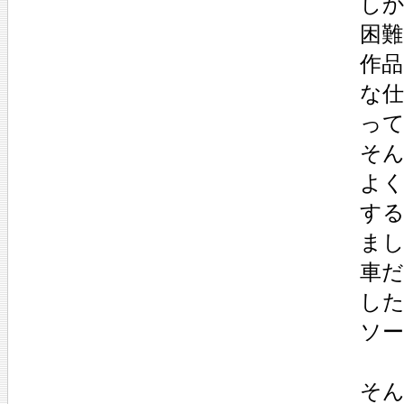
し
困
作
な
っ
そ
よ
す
ま
車
し
ソ
そん