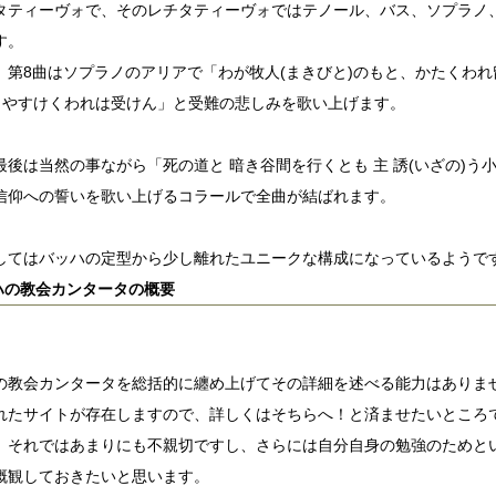
タティーヴォで、そのレチタティーヴォではテノール、バス、ソプラノ
す。
、第8曲はソプラノのアリアで「わが牧人(まきびと)のもと、かたくわれ留
も やすけくわれは受けん」と受難の悲しみを歌い上げます。
最後は当然の事ながら「死の道と 暗き谷間を行くとも 主 誘(いざの)う小
信仰への誓いを歌い上げるコラールで全曲が結ばれます。
してはバッハの定型から少し離れたユニークな構成になっているようで
ハの教会カンタータの概要
の教会カンタータを総括的に纏め上げてその詳細を述べる能力はありま
れたサイトが存在しますので、詳しくはそちらへ！と済ませたいところ
、それではあまりにも不親切ですし、さらには自分自身の勉強のためと
概観しておきたいと思います。