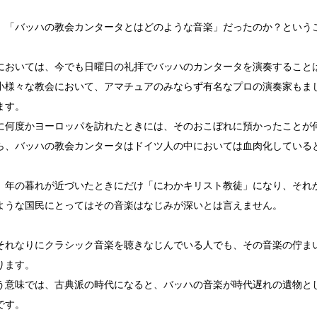
、「バッハの教会カンタータとはどのような音楽」だったのか？という
においては、今でも日曜日の礼拝でバッハのカンタータを演奏すること
小様々な教会において、アマチュアのみならず有名なプロの演奏家もま
ます。
に何度かヨーロッパを訪れたときには、そのおこぼれに預かったことが
ら、バッハの教会カンタータはドイツ人の中においては血肉化している
、年の暮れが近づいたときにだけ「にわかキリスト教徒」になり、それ
ような国民にとってはその音楽はなじみが深いとは言えません。
それなりにクラシック音楽を聴きなじんでいる人でも、その音楽の佇ま
ります。
う意味では、古典派の時代になると、バッハの音楽が時代遅れの遺物と
です。