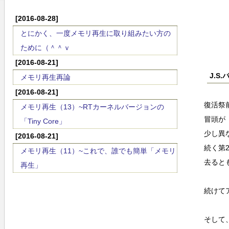
[2016-08-28]
とにかく、一度メモリ再生に取り組みたい方の
ために（＾＾ｖ
[2016-08-21]
J.S
メモリ再生再論
[2016-08-21]
復活祭
メモリ再生（13）~RTカーネルバージョンの
冒頭が
「Tiny Core」
少し異
[2016-08-21]
続く第
メモリ再生（11）~これで、誰でも簡単「メモリ
去ると
再生」
続けて
そして