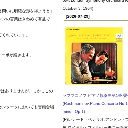
owit London Symphony Orchestra 
October 3, 1964)
う問いに明確な形を得ようとす
[2026-07-29]
マンの言葉はきわめて有益で
てくれています。
ィーボが続きます。
ではありませんが、しかしこの
ラフマニノフ:ピアノ協奏曲第1番 嬰ヘ短
。
(Rachmaninov:Piano Concerto No.1 
カンタータにおいても冒頭合唱
minor, Op.1)
(P)レナード・ペナリオ:アンドレ・
揮 ロイヤル・フィルハーモニー管弦楽