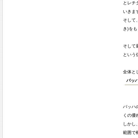
とレチ
いきま
そして
き)を
そして
という
全体と
バッ
バッハ
くの優
しかし
範囲で