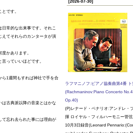
[2026-07-30]
ことです。
は日常的な出来事です。それこ
じえてそれらのカンタータが演
何度かあります。
と言っていいほどです。
から1週間もすれば神社で手を合
ラフマニノフ:ピアノ協奏曲第4番 ト短調
(Rachmaninov:Piano Concerto No.4 
Op.40)
いは古典派以降の音楽とはかな
(P)レナード・ペナリオ:アンドレ・
揮 ロイヤル・フィルハーモニー管弦楽
して忘れ去られた事には理由が
10月3日録音(Leonard Pennario:(Con