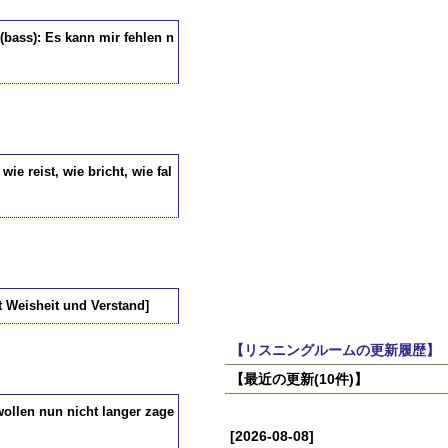
(bass): Es kann mir fehlen n
ie reist, wie bricht, wie fal
t Weisheit und Verstand]
【リスニングルームの更新履歴】
【最近の更新(10件)】
wollen nun nicht langer zage
[2026-08-08]