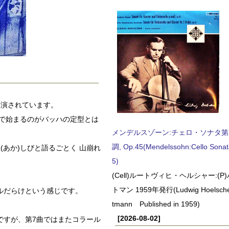
初演されています。
で始まるのがバッハの定型とは
メンデルスゾーン:チェロ・ソナタ第
調, Op.45(Mendelssohn:Cello Sonat
あか)しびと語るごとく 山崩れ
5)
(Cell)ルートヴィヒ・ヘルシャー:(
トマン 1959年発行(Ludwig Hoelscher
ルだらけという感じです。
tmann Published in 1959)
[2026-08-02]
ですが、第7曲ではまたコラール