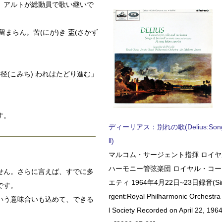
、アルトが総動員で歌い継いで
まらん。苦(にが)き 盃(さかず
径(こみち) われはたどり進む」
す。
ディーリアス：別れの歌(Delius:Songs 
ll)
マルコム・サージェント指揮 ロイ
ハーモニー管弦楽団 ロイヤル・コ
せん。さらに言えば、すでに多
エティ 1964年4月22日~23日録音(Sir 
です。
rgent:Royal Philharmonic Orchestra
いう意味合いも込めて、できる
l Society Recorded on April 22, 1964