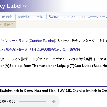
 Label～
Rating
の名録音
新着情報
全集
コメント
FLACデータベース
9世紀後期
ギュンター・ラミン(Gunther Ramin)
|J.S.バッハ:教会カンタータ 「わ
.バッハ:教会カンタータ 「われは神の御胸の思いに」 BWV92
ター・ラミン指揮 ライプツィヒ・ゲヴァントハウス管弦楽団 トーマス教会少
er (A)Soloists from Thomanerchor Leipzig (T)Gert Lutze (Bas
音
.Bach:Ich hab in Gottes Herz und Sinn, BWV 92[1.Chorale: Ich hab in Got