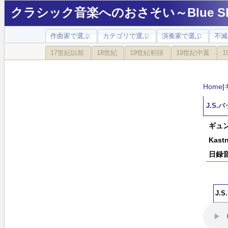
クラシック音楽へのおさそい～Blue Sky
作曲家で選ぶ
カテゴリで選ぶ
演奏家で選ぶ
不滅
17世紀以前
18世紀
19世紀初頭
19世紀中葉
1
Home
|
J.S
ギュン
Kastn
日録
J.S