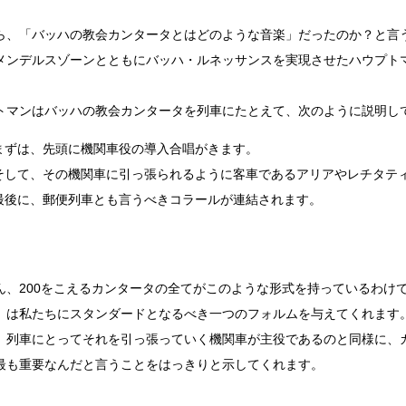
ら、「バッハの教会カンタータとはどのような音楽」だったのか？と言
メンデルスゾーンとともにバッハ・ルネッサンスを実現させたハウプト
トマンはバッハの教会カンタータを列車にたとえて、次のように説明し
まずは、先頭に機関車役の導入合唱がきます。
そして、その機関車に引っ張られるように客車であるアリアやレチタテ
最後に、郵便列車とも言うべきコラールが連結されます。
ん、200をこえるカンタータの全てがこのような形式を持っているわけ
」は私たちにスタンダードとなるべき一つのフォルムを与えてくれます
、列車にとってそれを引っ張っていく機関車が主役であるのと同様に、
最も重要なんだと言うことをはっきりと示してくれます。