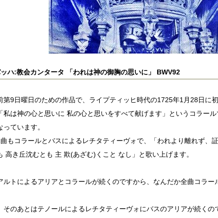
.バッハ:教会カンタータ 「われは神の御胸の思いに」 BWV92
前第9日曜日のための作品で、ライプティッヒ時代の1725年1月28日に
「私は神の心と思いに 私の心と思いをすべて献げます」というコラール
なっています。
2曲もコラールとバスによるレチタティーヴォで、「われより離れず、証(
も 高き丘沈むとも 主 欺(あざむ)くこと なし」と歌い上げます。
アルトによるアリアとコラールが続くのですから、なんだか全曲コラー
、そのあとはテノールによるレチタティーヴォにバスのアリアが続くの