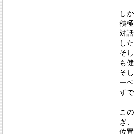
し
積極
対
し
そ
も
そ
ー
ず
こ
ぎ
位