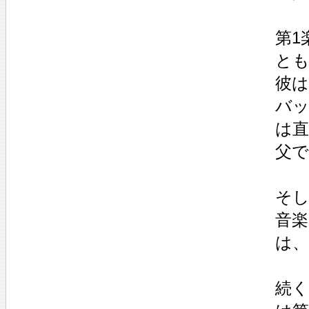
第1
とも
彼
バ
は
父
そし
音
は
続く