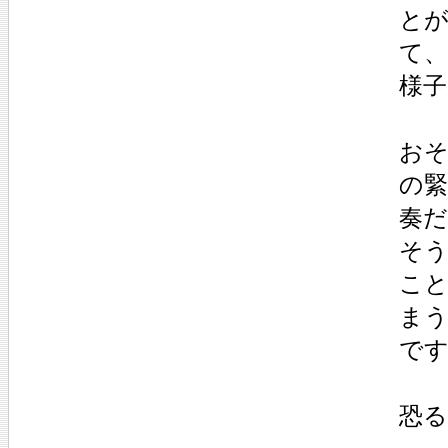
と
て
様
お
の
奏
そ
こ
ま
で
恐