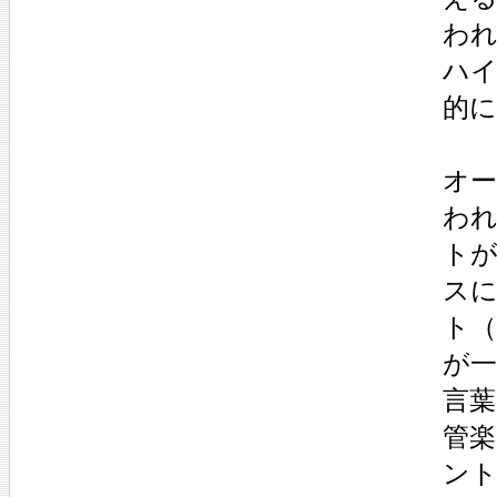
わ
ハ
的
オ
わ
トが
ス
ト
が
言
管
ン