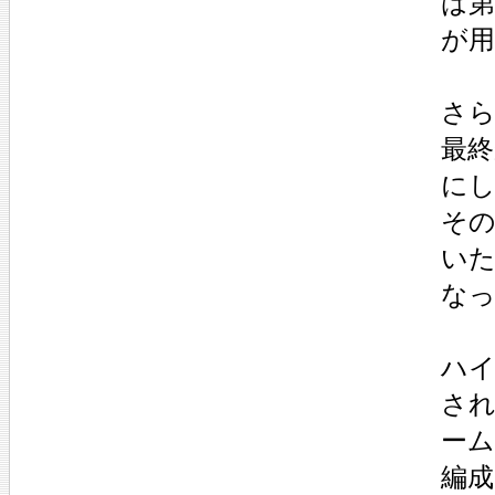
は第
が
さら
最
に
その
い
な
ハ
さ
ー
編成