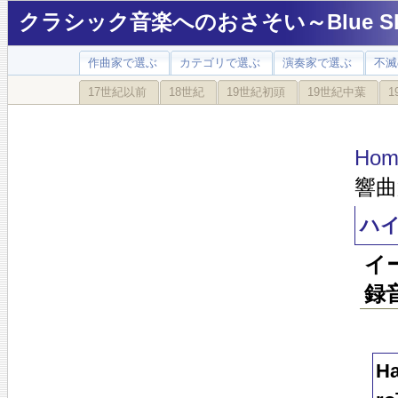
クラシック音楽へのおさそい～Blue Sky
作曲家で選ぶ
カテゴリで選ぶ
演奏家で選ぶ
不滅
17世紀以前
18世紀
19世紀初頭
19世紀中葉
1
Hom
響曲
ハイ
イ
録
Ha