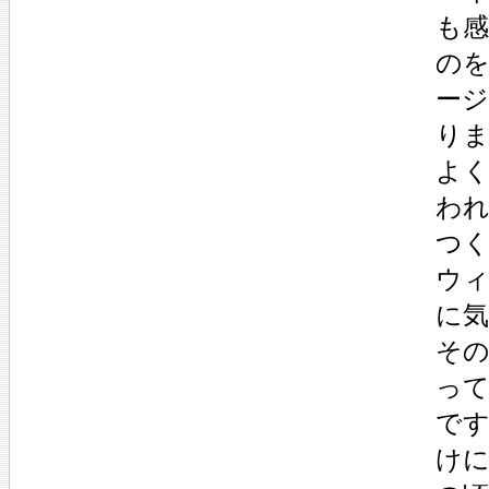
も
の
ー
り
よ
わ
つ
ウ
に
そ
っ
で
けに