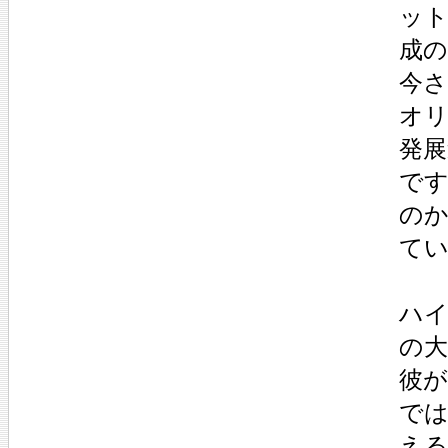
ット
成
今さ
オ
発展
です
の
て
ハイ
の
彼
で
え