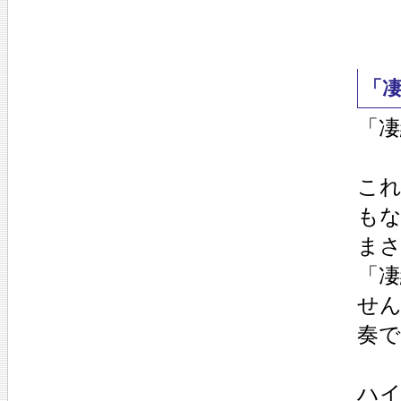
「
「
こ
も
ま
「
せ
奏で
ハ