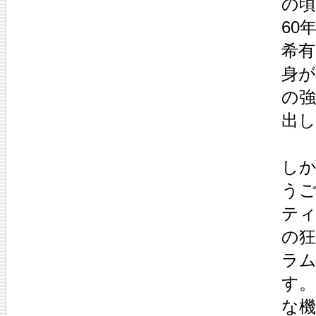
の
60
希
身
の
出
し
う
テ
の
ラ
す
な