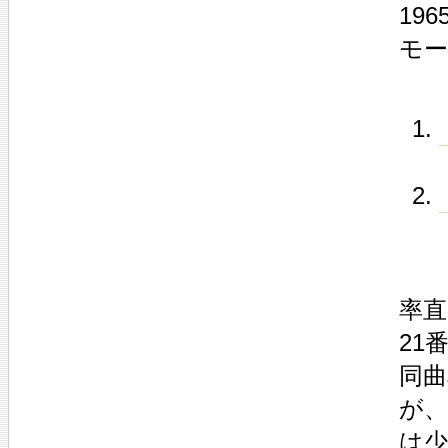
19
モ
率
21
同
が
は