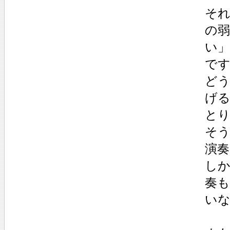
そ
の
い
で
ど
げ
と
そ
演
しか
奏
い