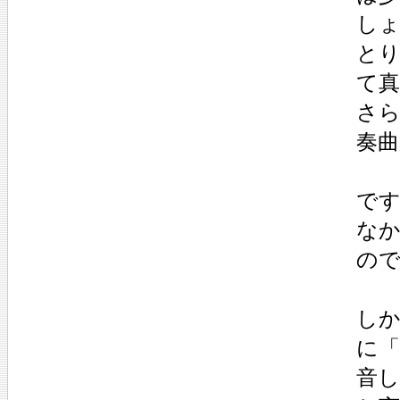
し
と
て
さら
奏曲
で
な
の
しか
に「
音