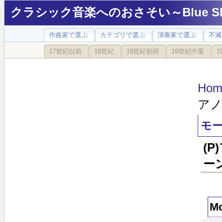
クラシック音楽へのおさそい～Blue Sky
作曲家で選ぶ
カテゴリで選ぶ
演奏家で選ぶ
不滅
17世紀以前
18世紀
19世紀初頭
19世紀中葉
1
Hom
アノ
モー
(
ー
Mo