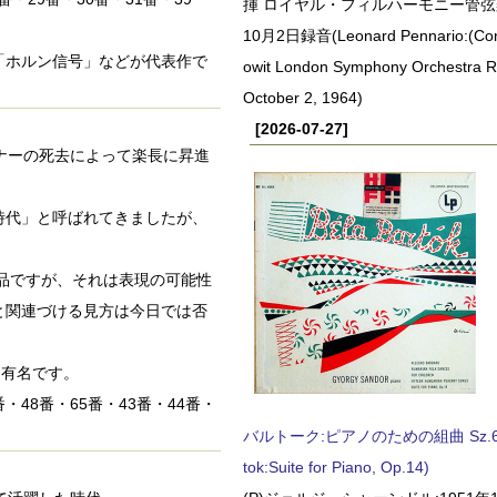
揮 ロイヤル・フィルハーモニー管弦楽
10月2日録音(Leonard Pennario:(Con
番「ホルン信号」などが代表作で
owit London Symphony Orchestra 
October 2, 1964)
[2026-07-27]
ルナーの死去によって楽長に昇進
時代」と呼ばれてきましたが、
作品ですが、それは表現の可能性
と関連づける見方は今日では否
け有名です。
・48番・65番・43番・44番・
。
バルトーク:ピアノのための組曲 Sz.62 
tok:Suite for Piano, Op.14)