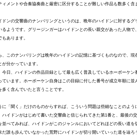
ティメントや合奏協奏曲と厳密に区分することが難しい作品も数多く含
イドンの交響曲のナンバリングというのは、晩年のハイドンに対するグ
いるようです。グリージンガーはハイドンとの長い親交があった人物で
でもあります。
ら、このナンバリングは晩年のハイドンの記憶に基づくものなので、現
とが分かっています。
、今日、ハイドンの作品目録として最も広く普及しているホーボーケン番
っています。ホーボーケン自身はこの目録に付した番号が成立年順に並
を多く含んでいたと言うことです。
うに「聞く」だけのものからすれば、こういう問題は些細なことのよう
、ハイドンがはじめて書いた交響曲と信じられてきた第1番と、最後の
を並べてみれば、ハイドンがこのジャンルにおいてどれほどの長い道を
未だ誰も歩んでいなかった荒野にハイドンが切り開いていった道を辿ろ