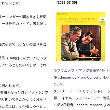
[2026-07-30]
まれています。
リージンガーの聞き書きを根拠
、一番最初のハイドン伝を記し
在の研究ではかなりの誤りを含
号（Hob)はこのナンバリング
んでいるとしたのですが、それ
ラフマニノフ:ピアノ協奏曲第4番 ト短調
(Rachmaninov:Piano Concerto No.4 
Op.40)
に思われます。
(P)レナード・ペナリオ:アンドレ・
交響曲となったロンドン・シンフ
揮 ロイヤル・フィルハーモニー管弦楽
切り開いてきたかがよく分かり
10月3日録音(Leonard Pennario:(Con
うと思えば、その道しるべとし