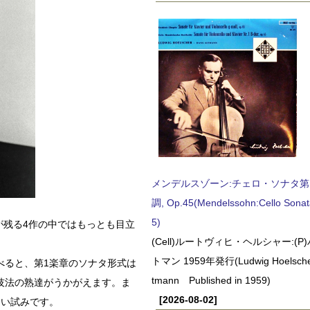
メンデルスゾーン:チェロ・ソナタ第
調, Op.45(Mendelssohn:Cello Sonat
5)
が残る4作の中ではもっとも目立
(Cell)ルートヴィヒ・ヘルシャー:(
トマン 1959年発行(Ludwig Hoelscher
べると、第1楽章のソナタ形式は
tmann Published in 1959)
技法の熟達がうかがえます。ま
[2026-08-02]
白い試みです。