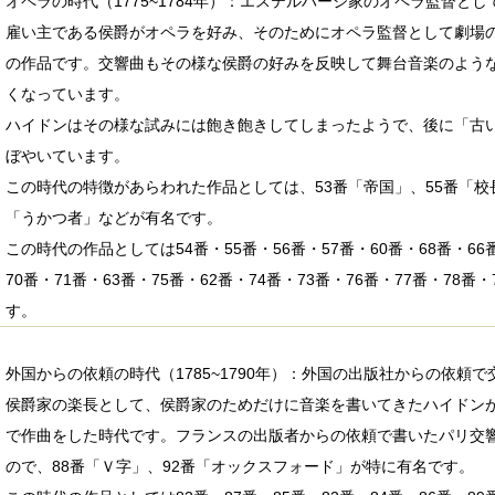
オペラの時代（1775~1784年）：エステルハージ家のオペラ監督と
雇い主である侯爵がオペラを好み、そのためにオペラ監督として劇場
の作品です。交響曲もその様な侯爵の好みを反映して舞台音楽のよう
くなっています。
ハイドンはその様な試みには飽き飽きしてしまったようで、後に「古
ぼやいています。
この時代の特徴があらわれた作品としては、53番「帝国」、55番「校長
「うかつ者」などが有名です。
この時代の作品としては54番・55番・56番・57番・60番・68番・66番
70番・71番・63番・75番・62番・74番・73番・76番・77番・78番
す。
外国からの依頼の時代（1785~1790年）：外国の出版社からの依頼
侯爵家の楽長として、侯爵家のためだけに音楽を書いてきたハイドン
で作曲をした時代です。フランスの出版者からの依頼で書いたパリ交響曲
ので、88番「Ｖ字」、92番「オックスフォード」が特に有名です。