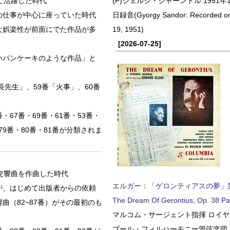
して活躍した時代
(P)ジェルジ・シャーンドル:1951年1
の仕事が中心に座っていた時代
日録音(Gyorgy Sandor: Recorded o
な娯楽性が前面にでた作品が多
19, 1951)
[2026-07-25]
いパンケーキのような作品」と
先生」、59番「火事」、60番
・67番・69番・61番・53番・
・79番・80番・81番が分類されま
で交響曲を作曲した時代
エルガー：「ゲロンティアスの夢」第2部 
が、はじめて出版者からの依頼
The Dream Of Gerontius, Op. 38 Pa
（82~87番）がその最初のも
マルコム・サージェント指揮 ロイ
プール・フィルハーモニー管弦楽団 (