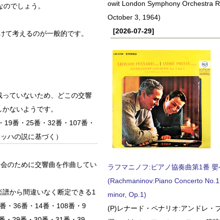
owit London Symphony Orchestra 
なのでしょう。
October 3, 1964)
[2026-07-29]
分けて考えるのが一般的です。
残っていないため、どこの交響
しかないようです。
・19番・25番・32番・107番・
ラッハの説に基づく）
演奏会のために交響曲を作曲してい
ラフマニノフ:ピアノ協奏曲第1番 嬰ヘ短
(Rachmaninov:Piano Concerto No.1 
楽譜から間違いなく断定できる1
minor, Op.1)
・36番・14番・108番・9
(P)レナード・ペナリオ:アンドレ・
番・29番・30番・31番・39