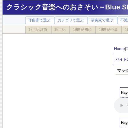
クラシック音楽へのおさそい～Blue Sky
作曲家で選ぶ
カテゴリで選ぶ
演奏家で選ぶ
不滅
17世紀以前
18世紀
19世紀初頭
19世紀中葉
1
Home
|
ハイドン
マック
Hay
Hay