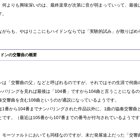
、何よりも興味深いのは、最終楽章が次第に音が弱まっていって、最後
す。
ながらも、やはりここにもハイドンならでは「実験的試み」が散りばめ
イドンの交響曲の概要
ンは「交響曲の父」などと呼ばれるのですが、それではその生涯で何曲
ンバリングを見れば最後は「104番」ですから104曲と言うことになる
奏交響曲を含む108曲というのが通説になっているようです。
は1番から104番までナンバリングされた作品以外に、1曲の協奏交響曲
とです。（最近は105番から107番までの番号が付与されているようです
、モーツァルトにおいても同様なのですが、未だ発展途上だった「交響