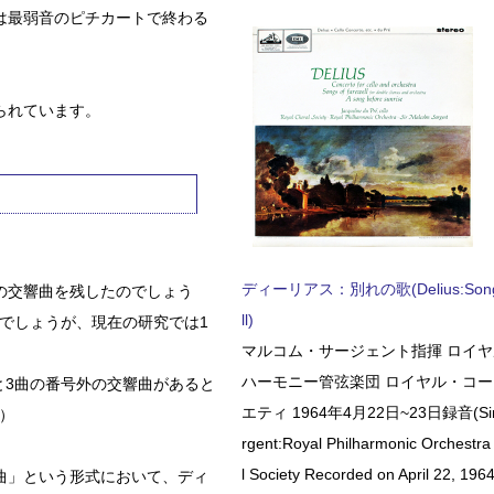
は最弱音のピチカートで終わる
られています。
ディーリアス：別れの歌(Delius:Songs 
の交響曲を残したのでしょう
ll)
のでしょうが、現在の研究では1
マルコム・サージェント指揮 ロイ
ハーモニー管弦楽団 ロイヤル・コ
と3曲の番号外の交響曲があると
エティ 1964年4月22日~23日録音(Sir 
）
rgent:Royal Philharmonic Orchestra
l Society Recorded on April 22, 1964
曲」という形式において、ディ