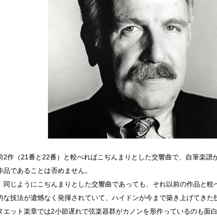
前2作（21番と22番）と較べればこぢんまりとした交響曲で、自筆楽譜
作品であることは否めません。
、同じようにこぢんまりとした交響曲であっても、それ以前の作品と較
的な技法が遺憾なく発揮されていて、ハイドンが今まで築き上げてきた
ヌエット楽章では2小節遅れで弦楽器群がカノンを形作っているのも面