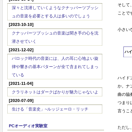
そして
深々と沈潜していくようなクナッパーツブッシ
ことで
ュの音楽を必要とする人は多いのでしょう
[2023-10-10]
小さい
クナッパーツブッシュの音楽は聞き手の心を沈
潜させていく
[2021-12-02]
ハ
バロック時代の音楽には、人の耳に心地よい旋
律や響きの基本パターンが全て含まれてしまっ
ている
ハイド
[2021-11-04]
か。ナ
クラリネットはダークばかりが魅力じゃないよ
曲の協
[2020-07-09]
つまり
生ける「音楽史」~ルッジェーロ・リッチ
言うこ
PCオーディオ実験室
ただし