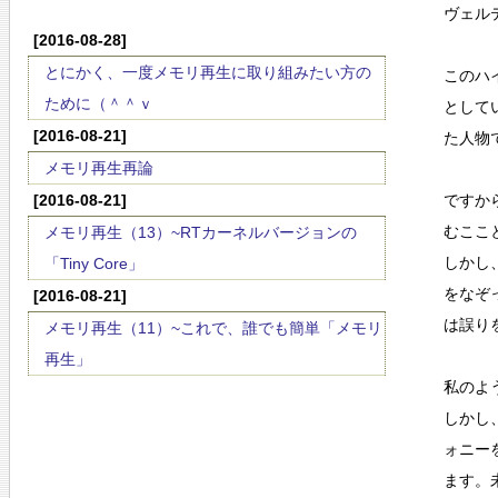
ヴェル
[2016-08-28]
とにかく、一度メモリ再生に取り組みたい方の
このハ
ために（＾＾ｖ
として
[2016-08-21]
た人物
メモリ再生再論
[2016-08-21]
ですか
むここ
メモリ再生（13）~RTカーネルバージョンの
しかし
「Tiny Core」
をなぞ
[2016-08-21]
は誤り
メモリ再生（11）~これで、誰でも簡単「メモリ
再生」
私のよ
しかし
ォニー
ます。