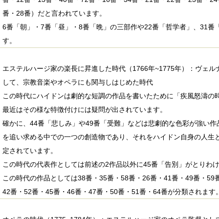
番・28番）だと言われています。
6番「朝」・7番「昼」・8番「晩」の三部作や22番「哲学者」、31
す。
エステルハージ家の楽長に昇進した時代（1766年~1775年）：ヴェ
して、宗教音楽やオペラにも関与しはじめた時代
この時代にハイドンは劇的な短調の作品を書いたために「疾風怒濤の
最近はその様な特徴付けには疑問が出されています。
確かに、44番「悲しみ」や49番「受難」などは悲劇的な色彩が強い
を追い求める中での一つの創造物であり、それをハイドン自身の人生
定されています。
この時代の代表作としては前述の2作品以外に45番「告別」がとりわ
この時代の作品としては38番・35番・58番・26番・41番・49番・59番
42番・52番・45番・46番・47番・50番・51番・64番が分類されます