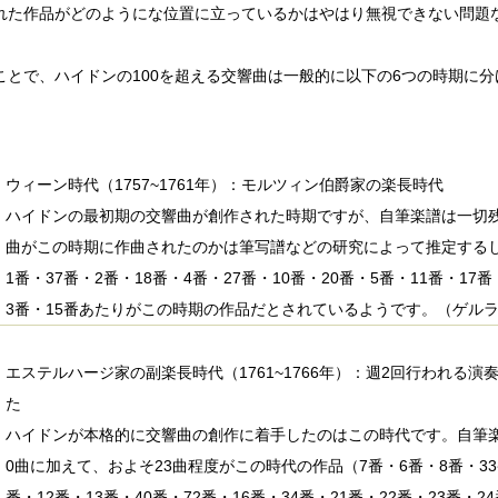
れた作品がどのようにな位置に立っているかはやはり無視できない問題
ことで、ハイドンの100を超える交響曲は一般的に以下の6つの時期に
ウィーン時代（1757~1761年）：モルツィン伯爵家の楽長時代
ハイドンの最初期の交響曲が創作された時期ですが、自筆楽譜は一切
曲がこの時期に作曲されたのかは筆写譜などの研究によって推定する
1番・37番・2番・18番・4番・27番・10番・20番・5番・11番・17番
3番・15番あたりがこの時期の作品だとされているようです。（ゲル
エステルハージ家の副楽長時代（1761~1766年）：週2回行われる
た
ハイドンが本格的に交響曲の創作に着手したのはこの時代です。自筆
0曲に加えて、およそ23曲程度がこの時代の作品（7番・6番・8番・33番
番・12番・13番・40番・72番・16番・34番・21番・22番・23番・24