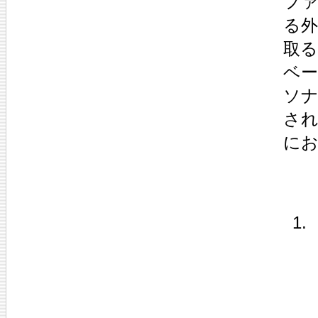
フ
る
取
ベ
ソ
さ
に