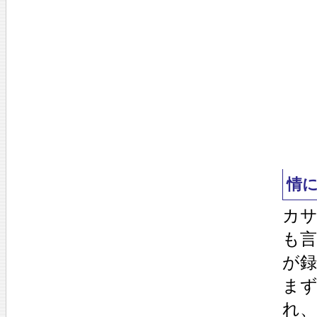
情
カ
も
が
まず
れ、