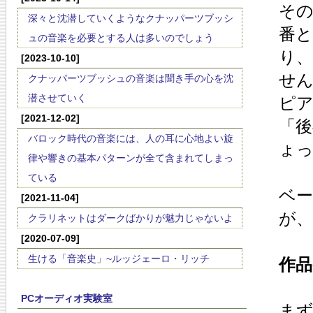
その
深々と沈潜していくようなクナッパーツブッシ
番と
ュの音楽を必要とする人は多いのでしょう
り
[2023-10-10]
せ
クナッパーツブッシュの音楽は聞き手の心を沈
潜させていく
ピ
[2021-12-02]
「
バロック時代の音楽には、人の耳に心地よい旋
ょ
律や響きの基本パターンが全て含まれてしまっ
ている
ベー
[2021-11-04]
が
クラリネットはダークばかりが魅力じゃないよ
[2020-07-09]
生ける「音楽史」~ルッジェーロ・リッチ
作品
PCオーディオ実験室
まず