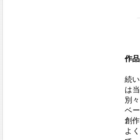
作品
続い
は当
別々
ベ
創
よく