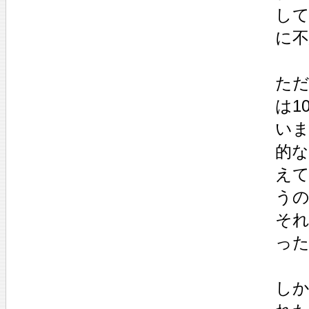
し
に
ただ
は1
いま
的
えて
う
そ
っ
し