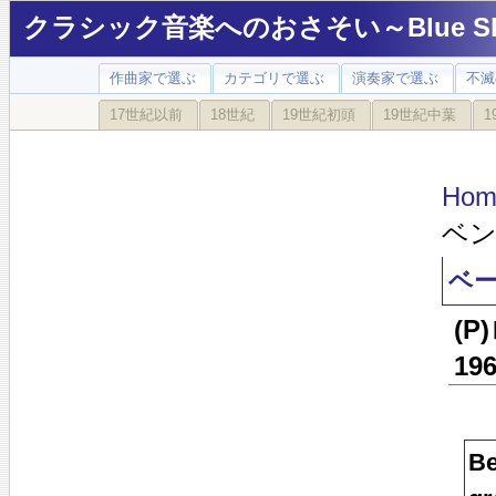
クラシック音楽へのおさそい～Blue Sky
作曲家で選ぶ
カテゴリで選ぶ
演奏家で選ぶ
不滅
17世紀以前
18世紀
19世紀初頭
19世紀中葉
1
Hom
ベン
ベー
(
19
Be