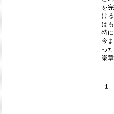
を
け
は
特に
今
った
楽