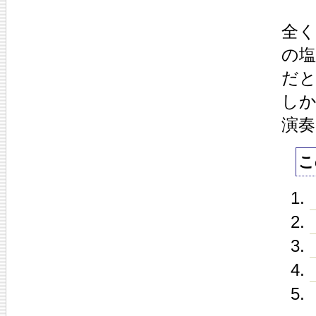
全
の
だ
し
演
こ