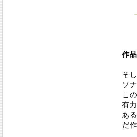
作品
そし
ソ
こ
有
あ
だ