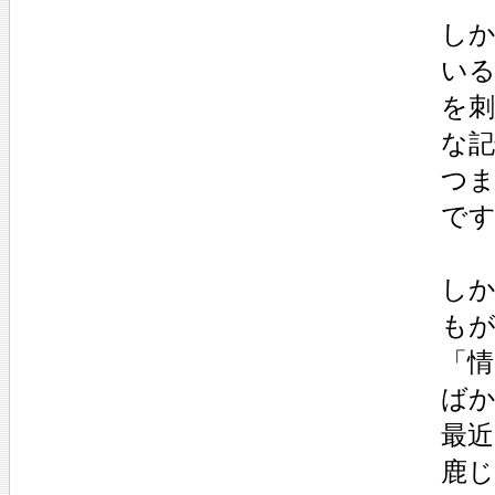
し
い
を
な
つ
で
し
も
「情
ば
最近
鹿