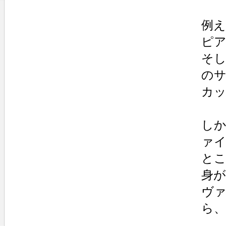
例
ピ
そ
の
カ
し
ァ
と
身
ヴ
ら