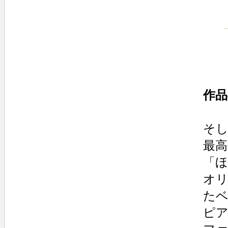
作品
そ
最高
「
オ
た
ピ