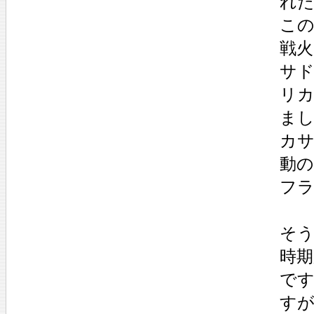
れ
こ
戦
サド
リ
ま
カサ
動
フ
そ
時
で
す