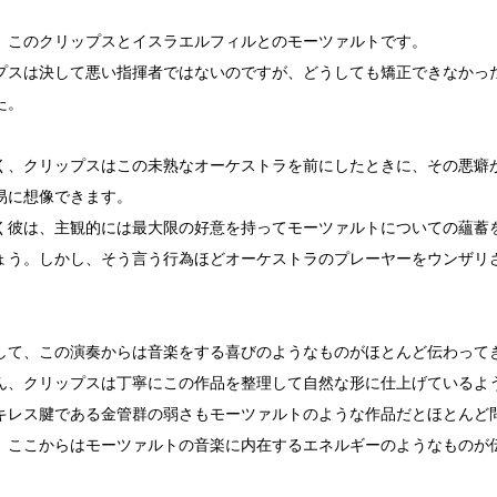
、このクリップスとイスラエルフィルとのモーツァルトです。
プスは決して悪い指揮者ではないのですが、どうしても矯正できなかっ
た。
く、クリップスはこの未熟なオーケストラを前にしたときに、その悪癖
易に想像できます。
く彼は、主観的には最大限の好意を持ってモーツァルトについての蘊蓄
ょう。しかし、そう言う行為ほどオーケストラのプレーヤーをウンザリ
して、この演奏からは音楽をする喜びのようなものがほとんど伝わって
ん、クリップスは丁寧にこの作品を整理して自然な形に仕上げているよ
キレス腱である金管群の弱さもモーツァルトのような作品だとほとんど
、ここからはモーツァルトの音楽に内在するエネルギーのようなものが