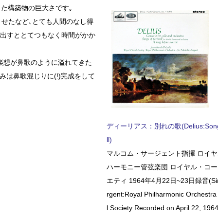
した構築物の巨大さです｡
させたなど､とても人間のなし得
え出すととてつもなく時間がかか
楽想が鼻歌のように溢れてきた
みは鼻歌混じりに(!)完成をして
ディーリアス：別れの歌(Delius:Songs 
ll)
マルコム・サージェント指揮 ロイ
ハーモニー管弦楽団 ロイヤル・コ
エティ 1964年4月22日~23日録音(Sir 
rgent:Royal Philharmonic Orchestra
l Society Recorded on April 22, 1964