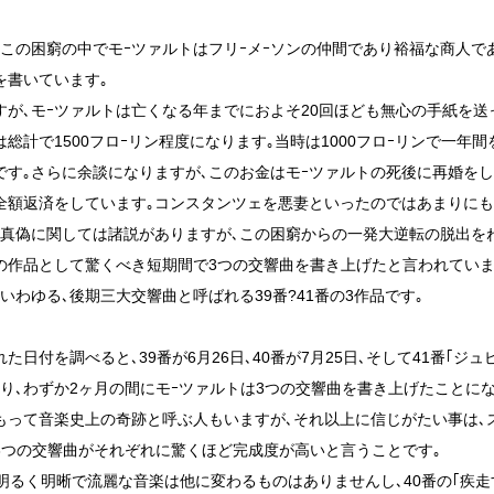
､この困窮の中でモｰツァルトはフリｰメｰソンの仲間であり裕福な商人で
を書いています｡
すが､モｰツァルトは亡くなる年までにおよそ20回ほども無心の手紙を送
は総計で1500フロｰリン程度になります｡当時は1000フロｰリンで一年
です｡さらに余談になりますが､このお金はモｰツァルトの死後に再婚を
全額返済をしています｡コンスタンツェを悪妻といったのではあまりにも
､真偽に関しては諸説がありますが､この困窮からの一発大逆転の脱出を
の作品として驚くべき短期間で3つの交響曲を書き上げたと言われていま
､いわゆる､後期三大交響曲と呼ばれる39番?41番の3作品です｡
た日付を調べると､39番が6月26日､40番が7月25日､そして41番｢ジュ
まり､わずか2ヶ月の間にモｰツァルトは3つの交響曲を書き上げたことにな
もって音楽史上の奇跡と呼ぶ人もいますが､それ以上に信じがたい事は､
3つの交響曲がそれぞれに驚くほど完成度が高いと言うことです｡
の明るく明晰で流麗な音楽は他に変わるものはありませんし､40番の｢疾