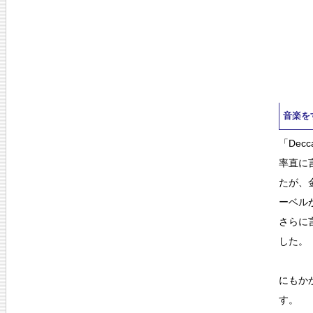
音楽を
「De
率直に
たが、
ーベル
さらに
した。
にもか
す。