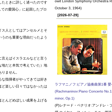
owit London Symphony Orchestra 
したときに詳しく述べたのです
October 3, 1964)
しての愛国心」に起因したプロ
[2026-07-29]
イス人としてはアンセルメとそ
いうのも重要な理由だったよう
。
に言えばイスラエルなどと言う
な地だと本気で考えていた）地
ありません。
ろな指揮者がやってきては好き
ラフマニノフ:ピアノ協奏曲第1番 嬰ヘ短
ほど楽しい日々ではなかったは
(Rachmaninov:Piano Concerto No.1 
minor, Op.1)
ほとんどめぼしい成果を上げる
(P)レナード・ペナリオ:アンドレ・