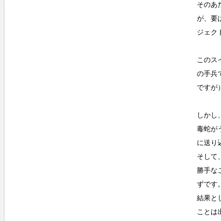
そのあ
が、要
ジェク
このス
の手兵
ですが
しかし
毒蛇が
に送り
そして
勝手な
ずです
結果と
ことは