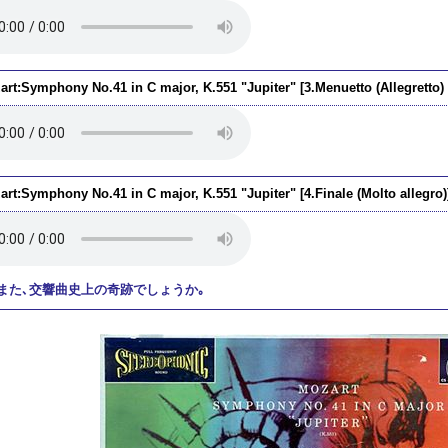
rt:Symphony No.41 in C major, K.551 "Jupiter" [3.Menuetto (Allegretto) -
art:Symphony No.41 in C major, K.551 "Jupiter" [4.Finale (Molto allegro)
また､交響曲史上の奇跡でしょうか｡