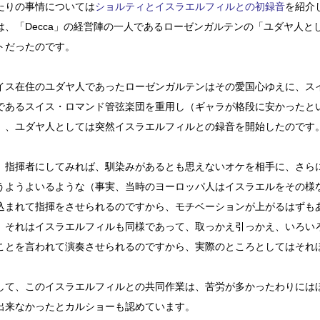
たりの事情については
ショルティとイスラエルフィルとの初録音
を紹介
は、「Decca」の経営陣の一人であるローゼンガルテンの「ユダヤ人と
トだったのです。
イス在住のユダヤ人であったローゼンガルテンはその愛国心ゆえに、ス
であるスイス・ロマンド管弦楽団を重用し（ギャラが格段に安かったと
）、ユダヤ人としては突然イスラエルフィルとの録音を開始したのです
、指揮者にしてみれば、馴染みがあるとも思えないオケを相手に、さら
うようよいるような（事実、当時のヨーロッパ人はイスラエルをその様
込まれて指揮をさせられるのですから、モチベーションが上がるはずも
、それはイスラエルフィルも同様であって、取っかえ引っかえ、いろい
ことを言われて演奏させられるのですから、実際のところとしてはそれ
。
して、このイスラエルフィルとの共同作業は、苦労が多かったわりには
出来なかったとカルショーも認めています。