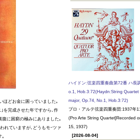
ハイドン:弦楽四重奏曲第72番 ハ長調, O
o.1, Hob.3:72(Haydn:String Quartet
major, Op.74, No.1, Hob.3:72)
ないほどお金に困っていました｡
プロ・アルテ弦楽四重奏団:1937年1
ニ｣を完成させた年ですから､作
(Pro Arte String Quartet]Recorded
裏腹に困窮の極みにありました｡
15, 1937)
われていますが､どうもモｰツァ
[2026-08-04]
す｡