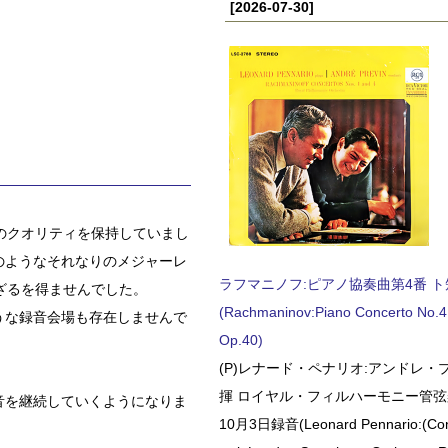
[2026-07-30]
のクオリティを保持していまし
のようなそれなりのメジャーレ
ラフマニノフ:ピアノ協奏曲第4番 ト短調
ざるを得ませんでした。
(Rachmaninov:Piano Concerto No.4 
うな録音会場も存在しませんで
Op.40)
(P)レナード・ペナリオ:アンドレ・
揮 ロイヤル・フィルハーモニー管弦楽
音を継続していくようになりま
10月3日録音(Leonard Pennario:(Con