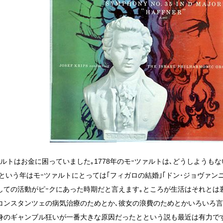
ァルトはお金に困っていました｡1778年のモｰツァルトは､どうしようも
8年という年はモｰツァルトにとっては｢フィガロの結婚｣｢ドン･ジョヴァン
しての活動がピｰクにあった時期だと言えます｡ところが生活はそれとは
コンスタンツェの病気治療のためとか､彼女の浪費のためとかいろいろ言
身のギャンブル狂いが一番大きな原因だったとという説も最近は有力で