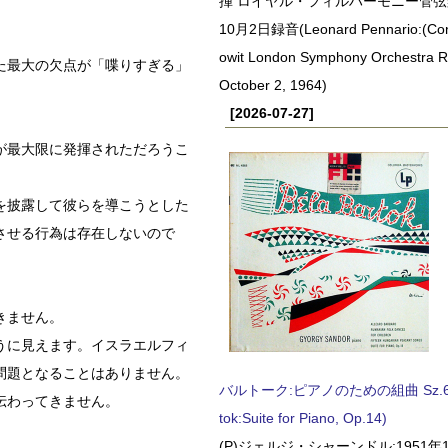
揮 ロイヤル・フィルハーモニー管弦楽
10月2日録音(Leonard Pennario:(Con
owit London Symphony Orchestra 
た最大の欠点が「喋りすぎる」
October 2, 1964)
[2026-07-27]
が最大限に発揮されただろうこ
を披露して彼らを導こうとした
させる行為は存在しないので
きません。
うに見えます。イスラエルフィ
問題となることはありません。
バルトーク:ピアノのための組曲 Sz.62 
伝わってきません。
tok:Suite for Piano, Op.14)
(P)ジェルジ・シャーンドル:1951年1