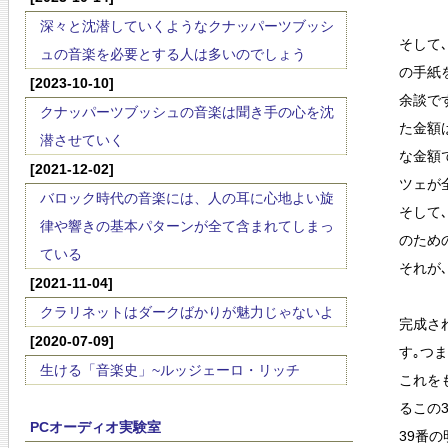
深々と沈潜していくようなクナッパーツブッシ
そして
ュの音楽を必要とする人は多いのでしょう
の手紙
[2023-10-10]
余談で
クナッパーツブッシュの音楽は聞き手の心を沈
た金額
潜させていく
な金額
[2021-12-02]
ツェが
バロック時代の音楽には、人の耳に心地よい旋
そして
律や響きの基本パターンが全て含まれてしまっ
のため
ている
それが
[2021-11-04]
クラリネットはダークばかりが魅力じゃないよ
完成され
[2020-07-09]
す｡つ
生ける「音楽史」~ルッジェーロ・リッチ
これを
るこの
PCオーディオ実験室
39番