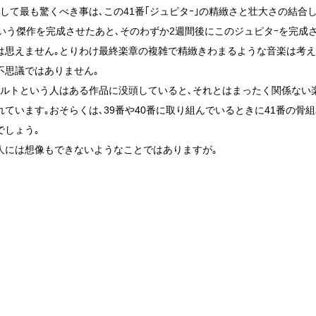
そして最も驚くべき事は､この41番｢ジュピタｰ｣の精緻さと壮大さの結合
という傑作を完成させたあと､そのわずか2週間後にこのジュピタｰを完成
は思えません｡とりわけ最終楽章の複雑で精緻きわまるような音楽は考
不思議ではありません｡
ァルトという人はある作品に没頭していると､それとはまったく関係ない
れています｡おそらくは､39番や40番に取り組んでいるときに41番の骨組
でしょう｡
人には想像もできないようなことではありますが｡