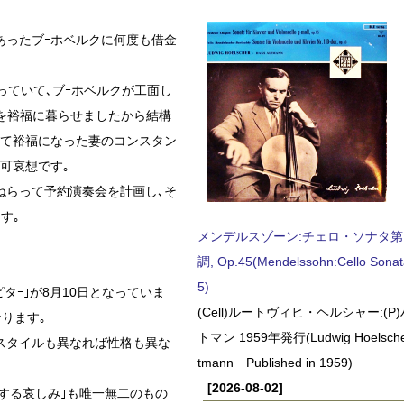
あったブｰホベルクに何度も借金
っていて､ブｰホベルクが工面し
間を裕福に暮らせましたから結構
して裕福になった妻のコンスタン
可哀想です｡
ねらって予約演奏会を計画し､そ
す｡
メンデルスゾーン:チェロ・ソナタ第
調, Op.45(Mendelssohn:Cello Sonat
5)
ピタｰ｣が8月10日となっていま
(Cell)ルートヴィヒ・ヘルシャー:(
ります｡
トマン 1959年発行(Ludwig Hoelscher
スタイルも異なれば性格も異な
tmann Published in 1959)
[2026-08-02]
走する哀しみ｣も唯一無二のもの