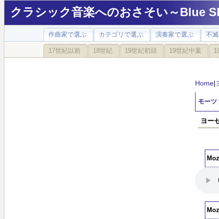
クラシック音楽へのおさそい～Blue Sky
作曲家で選ぶ
カテゴリで選ぶ
演奏家で選ぶ
不滅
17世紀以前
18世紀
19世紀初頭
19世紀中葉
1
Home
|
モーツ
ヨーゼ
Moz
Moz