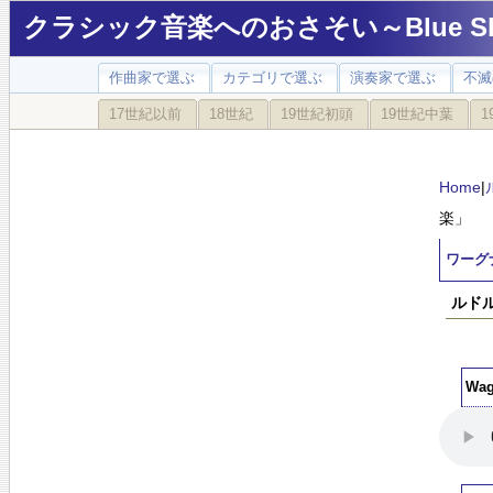
クラシック音楽へのおさそい～Blue Sky
作曲家で選ぶ
カテゴリで選ぶ
演奏家で選ぶ
不滅
17世紀以前
18世紀
19世紀初頭
19世紀中葉
1
Home
|
楽」
ワーグ
ルドル
Wag