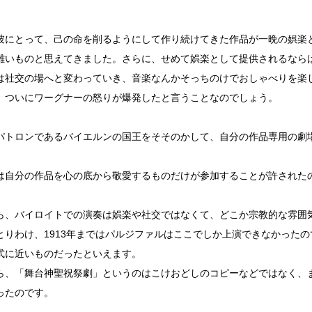
彼にとって、己の命を削るようにして作り続けてきた作品が一晩の娯楽
難いものと思えてきました。さらに、せめて娯楽として提供されるなら
は社交の場へと変わっていき、音楽なんかそっちのけでおしゃべりを楽
、ついにワーグナーの怒りが爆発したと言うことなのでしょう。
パトロンであるバイエルンの国王をそそのかして、自分の作品専用の劇
は自分の作品を心の底から敬愛するものだけが参加することが許された
ら、バイロイトでの演奏は娯楽や社交ではなくて、どこか宗教的な雰囲
とりわけ、1913年まではパルジファルはここでしか上演できなかった
式に近いものだったといえます。
ら、「舞台神聖祝祭劇」というのはこけおどしのコピーなどではなく、
ったのです。