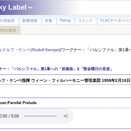
 Label～
Rating
の名録音
新着情報
全集
コメント
FLACデータベース
9世紀後期
ルドルフ・ケンペ(Rudolf Kempe)
|ワーグナー：「パルシファル」第1幕
ナー：「パルシファル」第1幕への「前奏曲」&「聖金曜日の音楽」
フ・ケンペ指揮 ウィーン・フィルハーモニー管弦楽団 1958年2月10日~
ner:Parsifal Prelude