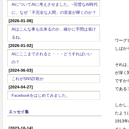
AIについてAIに考えさせました。~完璧なAI時代
に、なぜ「不完全な人間」の音楽が輝くのか？
[2026-01-08]
AIはこんな事も出来るのか…確かに手間は省け
るね。
ワーグ
[2026-01-02]
しばか
AIにここまでされると・・・どうすればいい
の？
それは
[2024-06-03]
が深く
これがSNS詐欺か
ですか
[2024-04-27]
である
Facebookをはじめてみました。
しかし
エッセイ集
たよう
191
[2023-10-14]