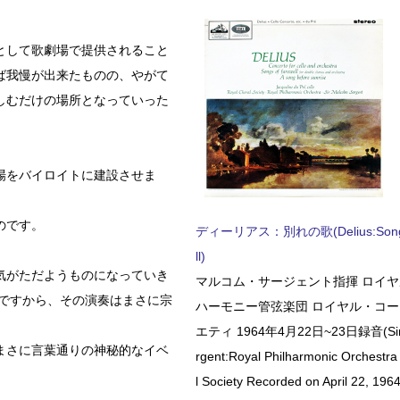
として歌劇場で提供されること
ば我慢が出来たものの、やがて
しむだけの場所となっていった
場をバイロイトに建設させま
のです。
ディーリアス：別れの歌(Delius:Songs 
ll)
気がただようものになっていき
マルコム・サージェント指揮 ロイ
のですから、その演奏はまさに宗
ハーモニー管弦楽団 ロイヤル・コ
エティ 1964年4月22日~23日録音(Sir 
まさに言葉通りの神秘的なイベ
rgent:Royal Philharmonic Orchestra
l Society Recorded on April 22, 1964