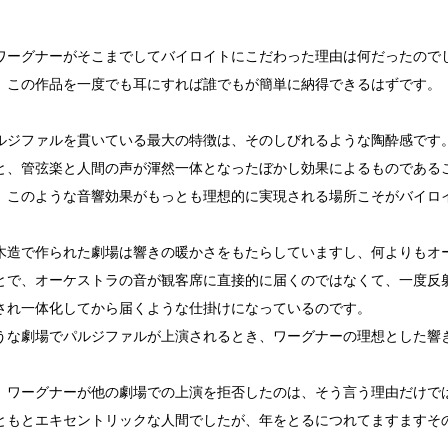
。
ワーグナーがそこまでしてバイロイトにこだわった理由は何だったので
、この作品を一度でも耳にすれば誰でもが簡単に納得できるはずです。
ルジファルを貫いている最大の特徴は、そのしびれるような陶酔感です
と、管弦楽と人間の声が渾然一体となったぼかし効果によるものである
、このような音響効果がもっとも理想的に実現される場所こそがバイロ
木造で作られた劇場は響きの暖かさをもたらしていますし、何よりもオ
とで、オーケストラの音が観客席に直接的に届くのではなくて、一度反
され一体化してから届くような仕掛けになっているのです。
うな劇場でパルジファルが上演されるとき、ワーグナーの理想とした響
、ワーグナーが他の劇場での上演を拒否したのは、そう言う理由だけで
ともとエキセントリックな人間でしたが、年をとるにつれてますますそ