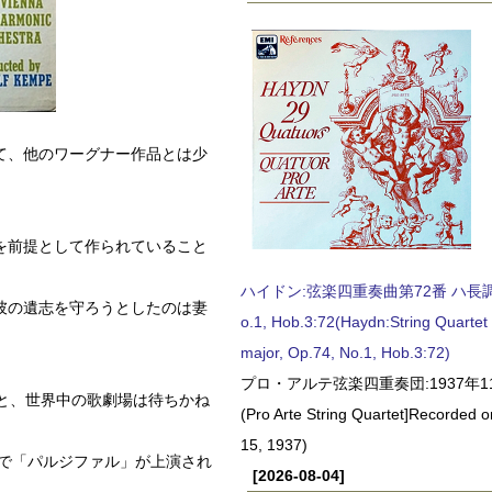
て、他のワーグナー作品とは少
を前提として作られていること
ハイドン:弦楽四重奏曲第72番 ハ長調, O
彼の遺志を守ろうとしたのは妻
o.1, Hob.3:72(Haydn:String Quartet
major, Op.74, No.1, Hob.3:72)
プロ・アルテ弦楽四重奏団:1937年1
と、世界中の歌劇場は待ちかね
(Pro Arte String Quartet]Recorded
15, 1937)
場で「パルジファル」が上演され
[2026-08-04]