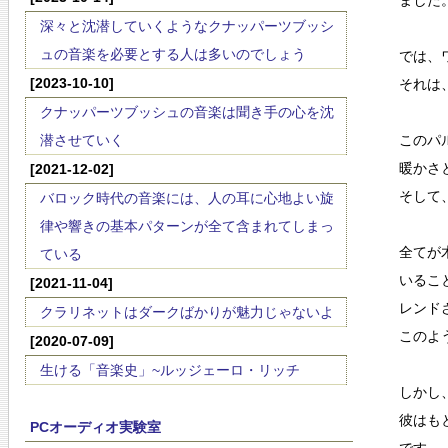
ました
深々と沈潜していくようなクナッパーツブッシ
ュの音楽を必要とする人は多いのでしょう
では、
[2023-10-10]
それは
クナッパーツブッシュの音楽は聞き手の心を沈
潜させていく
このパ
暖かさ
[2021-12-02]
そして
バロック時代の音楽には、人の耳に心地よい旋
律や響きの基本パターンが全て含まれてしまっ
全てが
ている
いるこ
[2021-11-04]
レンド
クラリネットはダークばかりが魅力じゃないよ
このよ
[2020-07-09]
生ける「音楽史」~ルッジェーロ・リッチ
しかし
彼はも
PCオーディオ実験室