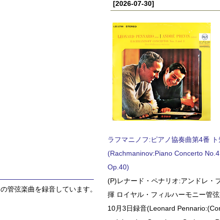
[2026-07-30]
ラフマニノフ:ピアノ協奏曲第4番 ト短調
(Rachmaninov:Piano Concerto No.4 
Op.40)
(P)レナード・ペナリオ:アンドレ・
ナーの管弦楽曲を録音しています。
揮 ロイヤル・フィルハーモニー管弦楽
10月3日録音(Leonard Pennario:(Con