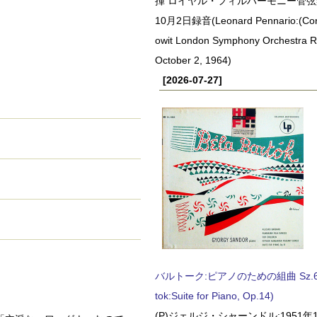
揮 ロイヤル・フィルハーモニー管弦楽
10月2日録音(Leonard Pennario:(Con
owit London Symphony Orchestra 
October 2, 1964)
[2026-07-27]
バルトーク:ピアノのための組曲 Sz.62 
tok:Suite for Piano, Op.14)
(P)ジェルジ・シャーンドル:1951年1