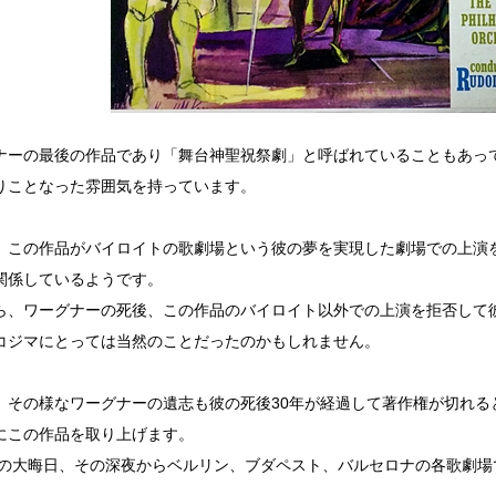
ナーの最後の作品であり「舞台神聖祝祭劇」と呼ばれていることもあっ
りことなった雰囲気を持っています。
、この作品がバイロイトの歌劇場という彼の夢を実現した劇場での上演
関係しているようです。
ら、ワーグナーの死後、この作品のバイロイト以外での上演を拒否して
コジマにとっては当然のことだったのかもしれません。
、その様なワーグナーの遺志も彼の死後30年が経過して著作権が切れる
にこの作品を取り上げます。
3年の大晦日、その深夜からベルリン、ブダペスト、バルセロナの各歌劇