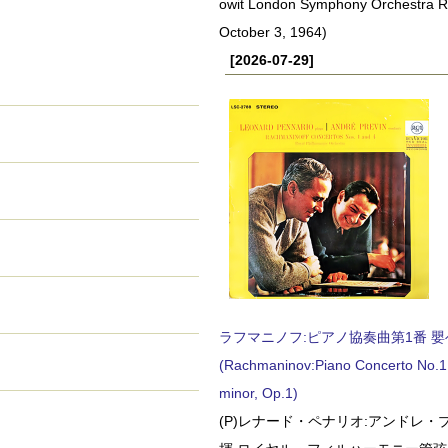
owit London Symphony Orchestra 
October 3, 1964)
[2026-07-29]
ラフマニノフ:ピアノ協奏曲第1番 嬰ヘ短
(Rachmaninov:Piano Concerto No.1 
minor, Op.1)
(P)レナード・ペナリオ:アンドレ・