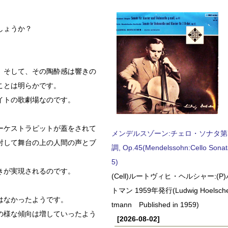
しょうか？
。そして、その陶酔感は響きの
ことは明らかです。
イトの歌劇場なのです。
ーケストラピットが蓋をされて
メンデルスゾーン:チェロ・ソナタ第
射して舞台の上の人間の声とブ
調, Op.45(Mendelssohn:Cello Sonat
5)
きが実現されるのです。
(Cell)ルートヴィヒ・ヘルシャー:(
トマン 1959年発行(Ludwig Hoelscher
はなかったようです。
tmann Published in 1959)
の様な傾向は増していったよう
[2026-08-02]