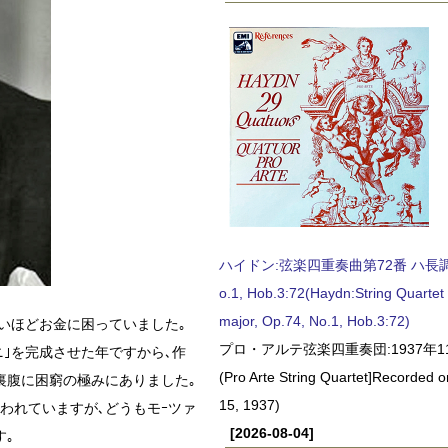
ハイドン:弦楽四重奏曲第72番 ハ長調, O
o.1, Hob.3:72(Haydn:String Quartet
major, Op.74, No.1, Hob.3:72)
ないほどお金に困っていました｡
プロ・アルテ弦楽四重奏団:1937年1
ニ｣を完成させた年ですから､作
(Pro Arte String Quartet]Recorded
裏腹に困窮の極みにありました｡
15, 1937)
われていますが､どうもモｰツァ
[2026-08-04]
す｡