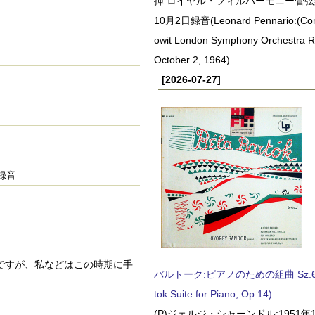
揮 ロイヤル・フィルハーモニー管弦楽
10月2日録音(Leonard Pennario:(Con
owit London Symphony Orchestra 
October 2, 1964)
[2026-07-27]
日録音
ですが、私などはこの時期に手
バルトーク:ピアノのための組曲 Sz.62 
tok:Suite for Piano, Op.14)
(P)ジェルジ・シャーンドル:1951年1