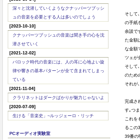
深々と沈潜していくようなクナッパーツブッシ
そして
ュの音楽を必要とする人は多いのでしょう
の手紙
[2023-10-10]
余談で
クナッパーツブッシュの音楽は聞き手の心を沈
た金額
潜させていく
な金額
[2021-12-02]
ツェが
バロック時代の音楽には、人の耳に心地よい旋
そして
律や響きの基本パターンが全て含まれてしまっ
のため
ている
それが
[2021-11-04]
クラリネットはダークばかりが魅力じゃないよ
完成され
[2020-07-09]
す｡つ
生ける「音楽史」~ルッジェーロ・リッチ
これを
るこの
PCオーディオ実験室
39番