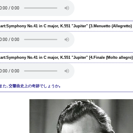
rt:Symphony No.41 in C major, K.551 "Jupiter" [3.Menuetto (Allegretto) -
art:Symphony No.41 in C major, K.551 "Jupiter" [4.Finale (Molto allegro)
また､交響曲史上の奇跡でしょうか｡