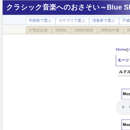
クラシック音楽へのおさそい～Blue Sky
作曲家で選ぶ
カテゴリで選ぶ
演奏家で選ぶ
不滅
17世紀以前
18世紀
19世紀初頭
19世紀中葉
1
Home
|
モーツ
ルドル
Moz
Moz