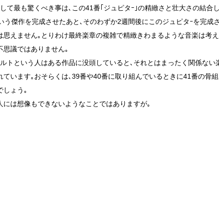
そして最も驚くべき事は､この41番｢ジュピタｰ｣の精緻さと壮大さの結合
という傑作を完成させたあと､そのわずか2週間後にこのジュピタｰを完成
は思えません｡とりわけ最終楽章の複雑で精緻きわまるような音楽は考
不思議ではありません｡
ァルトという人はある作品に没頭していると､それとはまったく関係ない
れています｡おそらくは､39番や40番に取り組んでいるときに41番の骨組
でしょう｡
人には想像もできないようなことではありますが｡