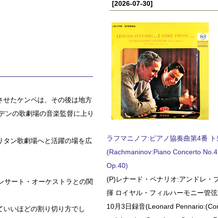
[2026-07-30]
させたケンペは、その後は地方
スデンの歌劇場の音楽監督に上り
ラフマニノフ:ピアノ協奏曲第4番 ト短調
リタン歌劇場へと活躍の場を広
(Rachmaninov:Piano Concerto No.4 
Op.40)
(P)レナード・ペナリオ:アンドレ・
ンサート・オーケストラとの関
揮 ロイヤル・フィルハーモニー管弦楽
10月3日録音(Leonard Pennario:(Con
ていいほどの割り切り方でし