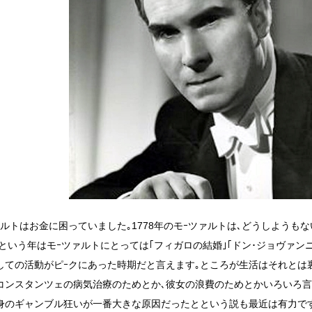
ァルトはお金に困っていました｡1778年のモｰツァルトは､どうしようも
8年という年はモｰツァルトにとっては｢フィガロの結婚｣｢ドン･ジョヴァン
しての活動がピｰクにあった時期だと言えます｡ところが生活はそれとは
コンスタンツェの病気治療のためとか､彼女の浪費のためとかいろいろ言
身のギャンブル狂いが一番大きな原因だったとという説も最近は有力で