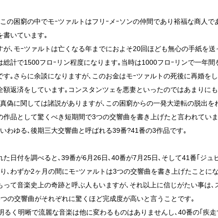
､この困窮の中でモｰツァルトはフリｰメｰソンの仲間であり裕福な商人で
を書いています｡
すが､モｰツァルトは亡くなる年までにおよそ20回ほども無心の手紙を送
は総計で1500フロｰリン程度になります｡当時は1000フロｰリンで一年
です｡さらに余談になりますが､このお金はモｰツァルトの死後に再婚を
全額返済をしています｡コンスタンツェを悪妻といったのではあまりにも
､真偽に関しては諸説がありますが､この困窮からの一発大逆転の脱出を
の作品として驚くべき短期間で3つの交響曲を書き上げたと言われていま
､いわゆる､後期三大交響曲と呼ばれる39番?41番の3作品です｡
た日付を調べると､39番が6月26日､40番が7月25日､そして41番｢ジュ
まり､わずか2ヶ月の間にモｰツァルトは3つの交響曲を書き上げたことにな
もって音楽史上の奇跡と呼ぶ人もいますが､それ以上に信じがたい事は､
3つの交響曲がそれぞれに驚くほど完成度が高いと言うことです｡
の明るく明晰で流麗な音楽は他に変わるものはありませんし､40番の｢疾