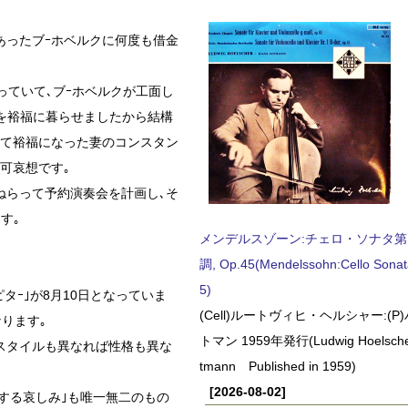
あったブｰホベルクに何度も借金
っていて､ブｰホベルクが工面し
間を裕福に暮らせましたから結構
して裕福になった妻のコンスタン
可哀想です｡
ねらって予約演奏会を計画し､そ
す｡
メンデルスゾーン:チェロ・ソナタ第
調, Op.45(Mendelssohn:Cello Sonat
5)
ピタｰ｣が8月10日となっていま
(Cell)ルートヴィヒ・ヘルシャー:(
ります｡
トマン 1959年発行(Ludwig Hoelscher
スタイルも異なれば性格も異な
tmann Published in 1959)
[2026-08-02]
走する哀しみ｣も唯一無二のもの