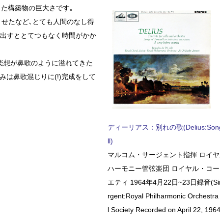
した構築物の巨大さです｡
させたなど､とても人間のなし得
え出すととてつもなく時間がかか
楽想が鼻歌のように溢れてきた
みは鼻歌混じりに(!)完成をして
ディーリアス：別れの歌(Delius:Songs 
ll)
マルコム・サージェント指揮 ロイ
ハーモニー管弦楽団 ロイヤル・コ
エティ 1964年4月22日~23日録音(Sir 
rgent:Royal Philharmonic Orchestra
l Society Recorded on April 22, 1964