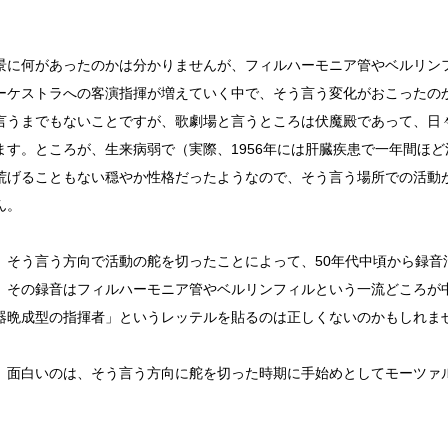
景に何があったのかは分かりませんが、フィルハーモニア管やベルリン
ーケストラへの客演指揮が増えていく中で、そう言う変化がおこったの
言うまでもないことですが、歌劇場と言うところは伏魔殿であって、日
ます。ところが、生来病弱で（実際、1956年には肝臓疾患で一年間ほ
荒げることもない穏やか性格だったようなので、そう言う場所での活動
ん。
、そう言う方向で活動の舵を切ったことによって、50年代中頃から録音
、その録音はフィルハーモニア管やベルリンフィルという一流どころが
器晩成型の指揮者」というレッテルを貼るのは正しくないのかもしれま
、面白いのは、そう言う方向に舵を切った時期に手始めとしてモーツァ
。