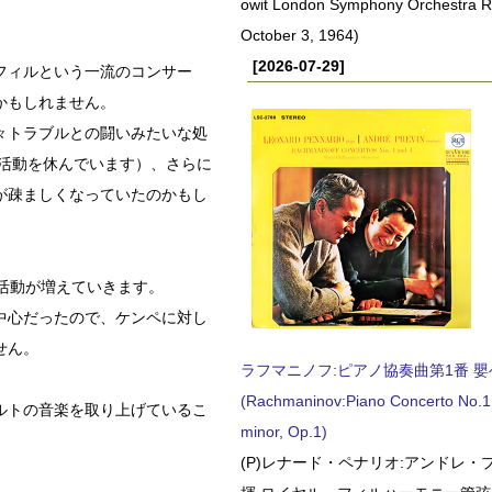
owit London Symphony Orchestra 
October 3, 1964)
[2026-07-29]
フィルという一流のコンサー
かもしれません。
々トラブルとの闘いみたいな処
ど活動を休んでいます）、さらに
が疎ましくなっていたのかもし
活動が増えていきます。
中心だったので、ケンペに対し
せん。
ラフマニノフ:ピアノ協奏曲第1番 嬰ヘ短
(Rachmaninov:Piano Concerto No.1 
ルトの音楽を取り上げているこ
minor, Op.1)
(P)レナード・ペナリオ:アンドレ・