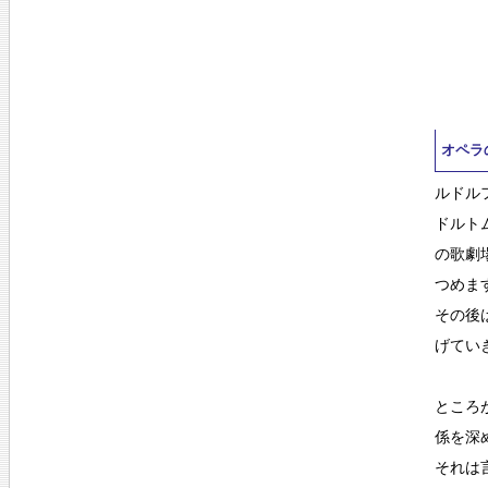
オペラ
ルドル
ドルト
の歌劇
つめま
その後
げてい
ところ
係を深
それは