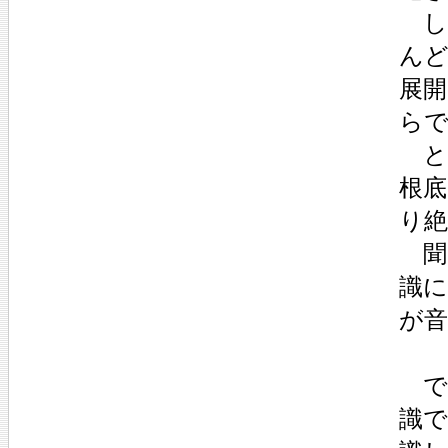
し
ん
展
ら
と
根底
り絶
聞
識
が
で
識