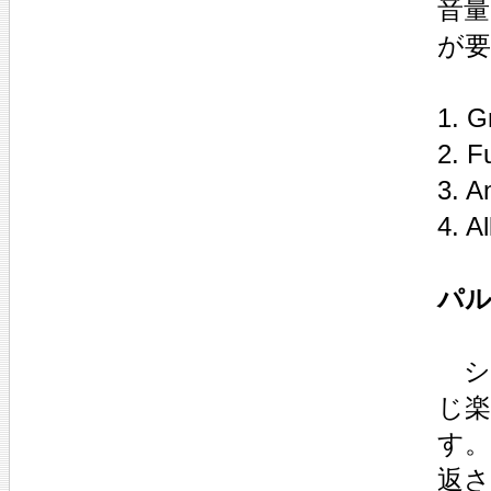
音
が
1. G
2. F
3. A
4. A
パル
シ
じ
す。
返さ