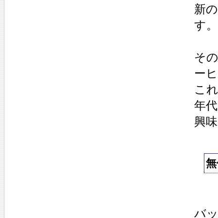
新の
す。
その
ー
これ
年
興
無
バ