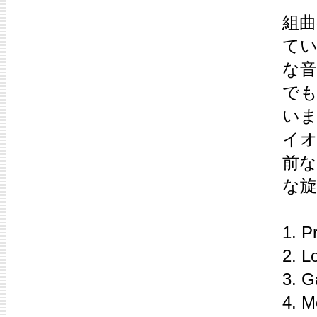
組曲
て
な
で
いま
イ
前
な旋
1. P
2. L
3. G
4. M