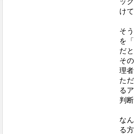
ッ
け
そ
を「
だ
そ
理
た
る
判断
な
る