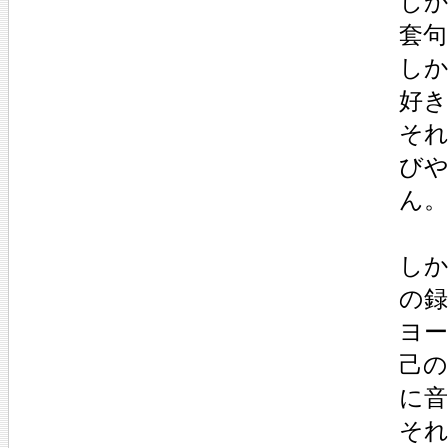
しか
套
し
好
そ
び
ん。
し
の
ヨ
己
に音
そ