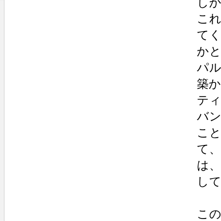
し
こ
て
か
パ
築
ティ
バン
こ
て
は
し
こ