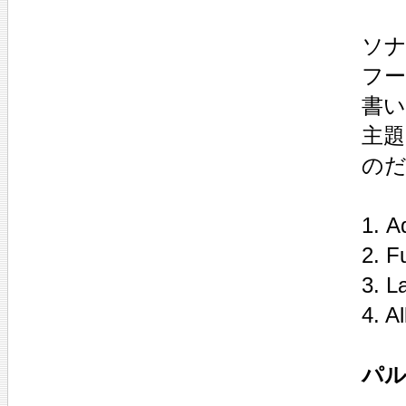
ソナ
フー
書
主
の
1. A
2. F
3. L
4. A
パル