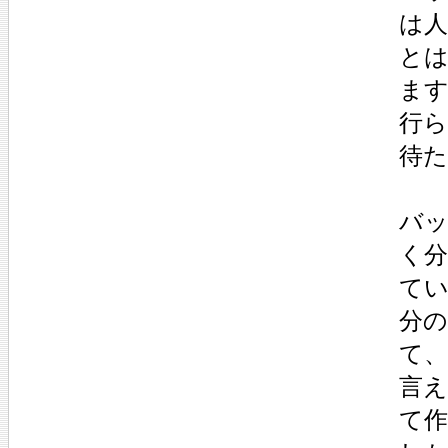
は
と
ま
行
待
バ
く
て
分
て
言
て