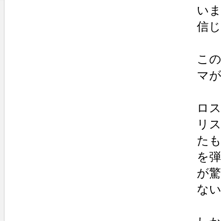
い
信
こ
マが
ロ
リ
た
を
が
な