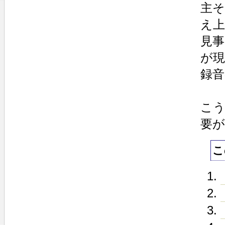
主
え
見
が
録
こ
要
こ