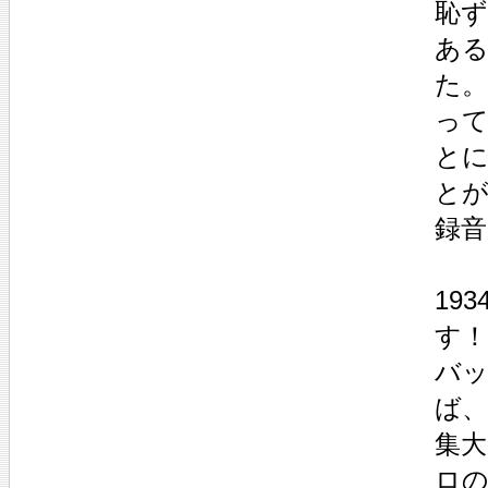
恥
あ
た
って
と
とが
録
19
す！
バ
ば
集
ロの