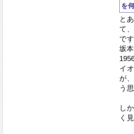
を
と
て
で
坂
19
イ
が、
う
し
く見