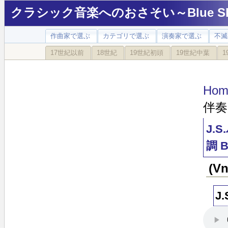
クラシック音楽へのおさそい～Blue Sky
作曲家で選ぶ
カテゴリで選ぶ
演奏家で選ぶ
不滅
17世紀以前
18世紀
19世紀初頭
19世紀中葉
1
Hom
伴奏
J.
調 B
(
J.