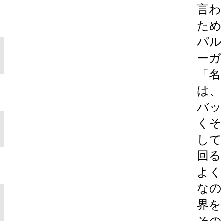
言
た
パ
ー
「
は
バ
く
し
回
よ
な
界を
そ