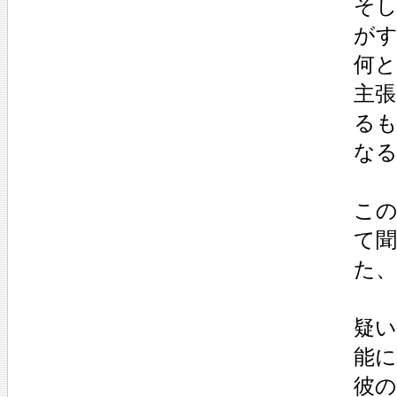
そ
が
何と
主張
る
な
こ
て聞
た
疑
能
彼