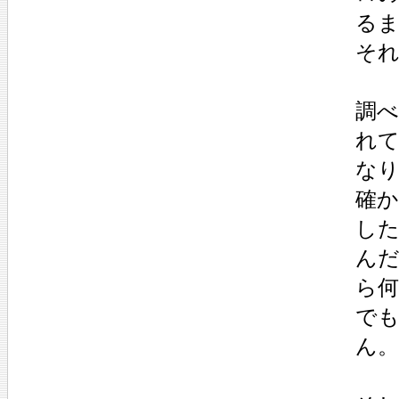
る
それ
調べ
れて
な
確
した
ん
ら
で
ん。