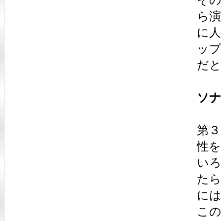
ら
に人
ッ
だ
ソナ
第３
性
い
た
に
こ