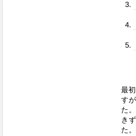
最初
すが
た
き
た。