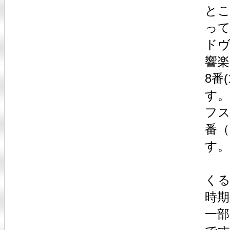
と
っ
ドヴ
響楽
8番
す
フス
番（
す。
くる
時
一