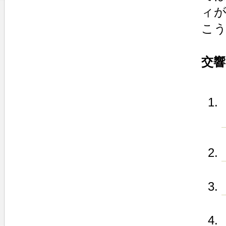
ィ
こ
交響