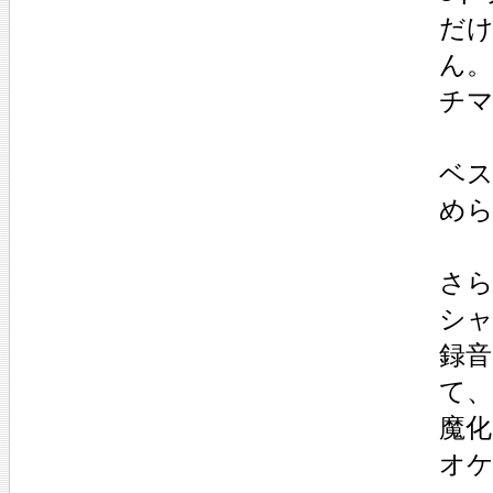
だ
ん
チ
ベ
め
さ
シ
録
て
魔
オ