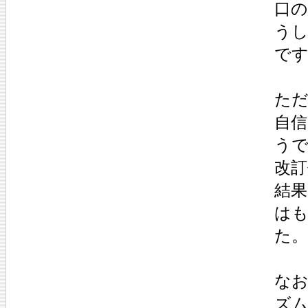
口の
う
で
た
自
うで
改
結果
は
た。
な
ズ