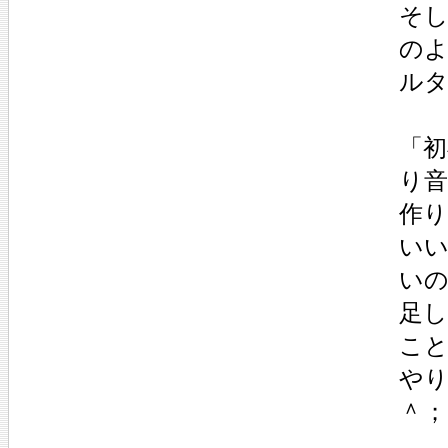
そ
の
ル
「
り
作
い
い
足
こ
やり
＾；