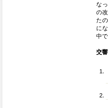
なっ
の
たの
にな
中
交響