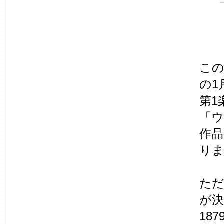
この
の1
第1
「
作
り
ただ
が
18