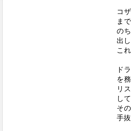
コザ
ま
の
出
こ
ドラ
を
リ
し
そ
手