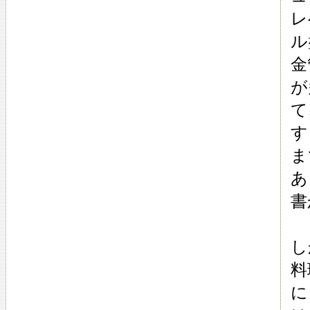
レ
ル
金
が
て
す
ま
あ
書
し
料
に