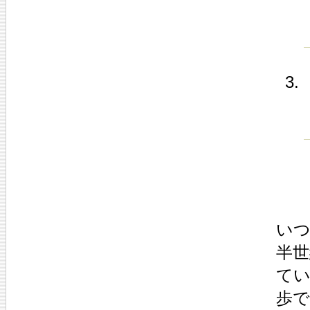
い
半
て
歩