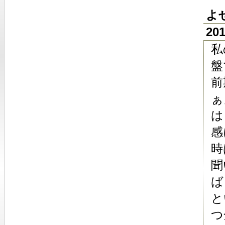
よ
201
私
盤
前
ぁ
は
感
時
聞
ば
と
つ