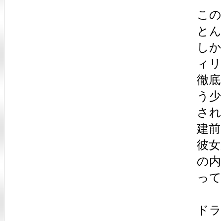
こ
と
しか
ィ
徹
う少
され
建前
彼
の
っ
ド