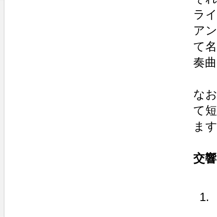
ラ
ア
て
奏
なお
て短
ま
交響