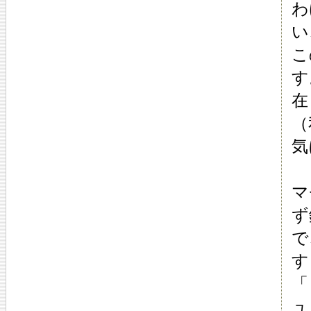
わ
い
こ
す
在
（
気
マ
ず
で
す
「
ュ