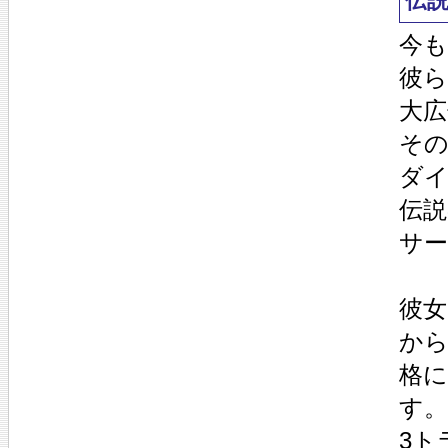
伝
今
彼ら
大
そ
ダ
伝説
サー
彼
から
格
す。
3ト