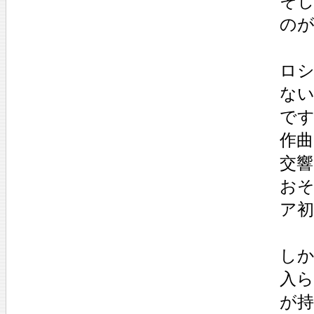
そし
の
ロ
な
です
作曲
交響
お
ア初
し
入
が