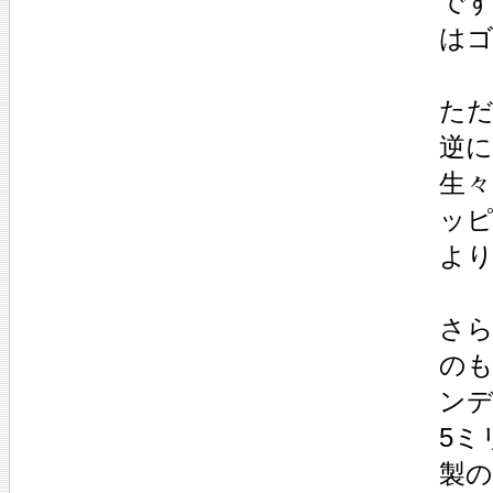
で
は
た
逆に
生
ッピ
よ
さ
のも
ンデ
5ミ
製