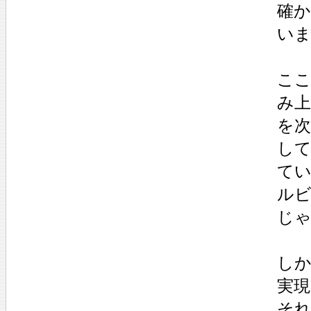
確か
い
こ
み
を
し
て
ル
じ
し
実
それ