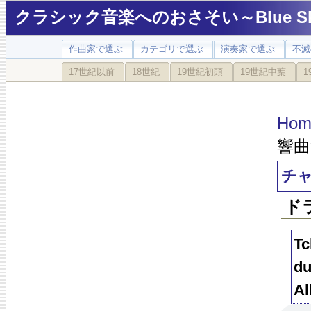
クラシック音楽へのおさそい～Blue Sky
作曲家で選ぶ
カテゴリで選ぶ
演奏家で選ぶ
不滅
17世紀以前
18世紀
19世紀初頭
19世紀中葉
1
Hom
響曲
チャ
ド
Tc
du
Al