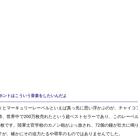
ホントはこういう音楽をしたいんだよ
ィとマーキュリーレーベルといえば真っ先に思い浮かぶのが、チャイコフ
時、世界中で200万枚売れたという超ベストセラーであり、このレーベ
1枚です。陸軍士官学校のカノン砲がぶっ放され、72個の鐘が壮大に鳴
すが、確かにその迫力たるや尋常のものではありませんでした。