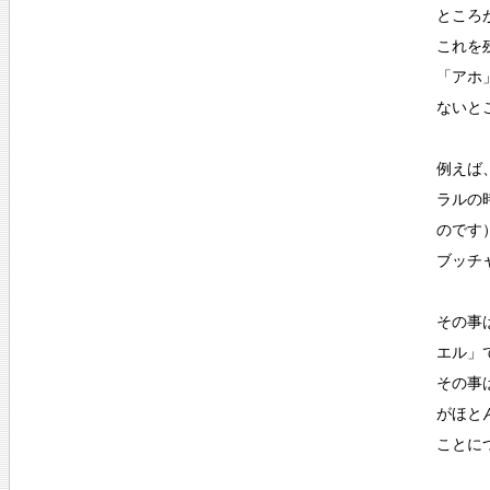
ところ
これを
「アホ
ないと
例えば
ラルの
のです
ブッチ
その事
エル」
その事
がほと
ことに