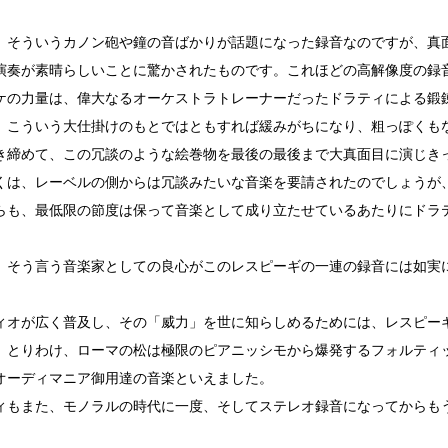
、そういうカノン砲や鐘の音ばかりが話題になった録音なのですが、真
演奏が素晴らしいことに驚かされたものです。これほどの高解像度の録
ケの力量は、偉大なるオーケストラトレーナーだったドラティによる鍛
、こういう大仕掛けのもとではともすれば緩みがちになり、粗っぽくも
き締めて、この冗談のような絵巻物を最後の最後まで大真面目に演じき
くは、レーベルの側からは冗談みたいな音楽を要請されたのでしょうが
らも、最低限の節度は保って音楽として成り立たせているあたりにドラ
、そう言う音楽家としての良心がこのレスピーギの一連の録音には如実
ィオが広く普及し、その「威力」を世に知らしめるためには、レスピー
。とりわけ、ローマの松は極限のピアニッシモから爆発するフォルティ
オーディマニア御用達の音楽といえました。
ィもまた、モノラルの時代に一度、そしてステレオ録音になってからも