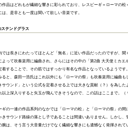
の作品はどれもが繊細な響きに彩られており、レスピーギ＝ローマの松
には、是非とも一度は聞いて欲しい音楽です。
のステンドグラス
内では長きにわたってほとんど「無名」に近い作品だったのですが、聞
によって吹奏楽用に編曲され、さらにはその中の「第2曲 大天使ミカエ
定着することで、その筋ではすっかり有名な作品となっているようです
みると、森田一浩氏はこれ以外にも「ローマの祭」も吹奏楽用に編曲も
きサウンド」という公式を定着させる上では大きな貢献（？）を為した
れ以上深入りすると矢玉が飛んできそうなので、この話はここまで。（
ーギの一連の作品系列のなかでは「ローマの松」と「ローマの祭」の間
ゃきサウンド路線の落とし子であることは間違いありません。しかし、
の腕は、そう言う大音量だけでなく繊細な響きにも遺憾なく発揮されて