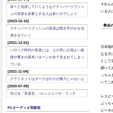
それら
深々と沈潜していくようなクナッパーツブッシ
いる人
ュの音楽を必要とする人は多いのでしょう
[2023-10-10]
教会
クナッパーツブッシュの音楽は聞き手の心を沈
潜させていく
[2021-12-02]
日本国
バロック時代の音楽には、人の耳に心地よい旋
なる方
律や響きの基本パターンが全て含まれてしまっ
として
ている
調べて
[2021-11-04]
っちゃ
クラリネットはダークばかりが魅力じゃないよ
いてこ
[2020-07-09]
生ける「音楽史」~ルッジェーロ・リッチ
レスピ
ぶっち
PCオーディオ実験室
ピーギ