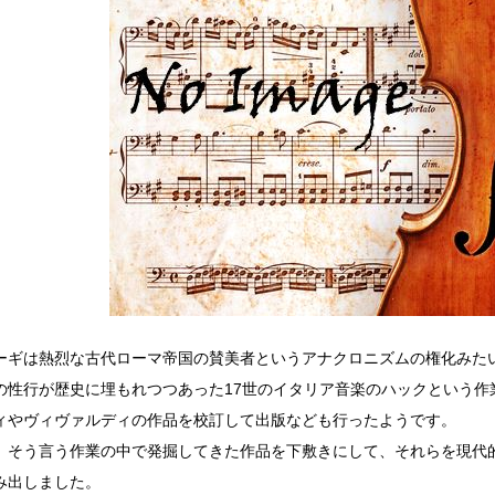
ーギは熱烈な古代ローマ帝国の賛美者というアナクロニズムの権化みた
の性行が歴史に埋もれつつあった17世のイタリア音楽のハックという作
ィやヴィヴァルディの作品を校訂して出版なども行ったようです。
、そう言う作業の中で発掘してきた作品を下敷きにして、それらを現代
み出しました。