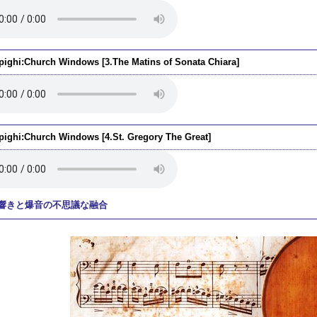
pighi:Church Windows [3.The Matins of Sonata Chiara]
pighi:Church Windows [4.St. Gregory The Great]
響きと爆音の不思議な融合