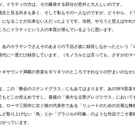
が、ドラティの方は、その爆発する部分が意外と大人しいのです。
残念と見る向きも多く、そして私もその一人なのですが、どうやら、ド
」になることが出来ない人だったようです。当然、やろうと思えばやれ
ころにドラティという人の本質が潜んでいるように思います。
、あのカラヤンでさえそのあまりの下品さ故に録音しなかったという「
時代に一度だけ録音しています。（モノラルとは言っても、さすがのマ
）
ャキサウンド満載の音楽をギリギリのところでそれなりの佇まいのなか
は、この「教会のステンドグラス」にもあてはまります。あのSFX音楽
でもどこか控えめですし、最後の「偉大なる聖グレゴリウス」において
は、ローマ三部作に次ぐ彼の代表作である「リュートのための古風な舞
んど取り上げない「鳥」とか「ブラジルの印象」のような作品でこそ素
つがっています。