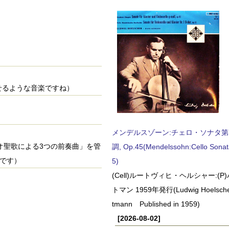
彿とさせるような音楽ですね）
メンデルスゾーン:チェロ・ソナタ第
レゴリオ聖歌による3つの前奏曲」を管
調, Op.45(Mendelssohn:Cello Sonat
です）
5)
(Cell)ルートヴィヒ・ヘルシャー:(
トマン 1959年発行(Ludwig Hoelscher
tmann Published in 1959)
[2026-08-02]