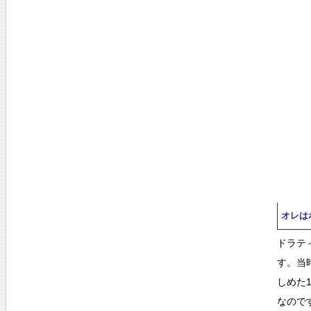
オレは
ドラテ
す。当
しめた
なので