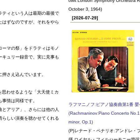
owit London Symphony Orchestra 
October 3, 1964)
ラティという人は最期の最後で
[2026-07-29]
たはずなのですが、それをやら
ローマの祭」をドラティはモノ
ーキュリー録音で、実に見事も
に押さえ込んでいます。
を思わせるような「大天使ミカ
も事情は同様です。
ラフマニノフ:ピアノ協奏曲第1番 嬰ヘ短
曲とアリア」、さらには他の人
(Rachmaninov:Piano Concerto No.1 
晴らしい演奏を聴かせてくれる
minor, Op.1)
(P)レナード・ペナリオ:アンドレ・
揮 ロイヤル・フィルハーモニー管弦楽