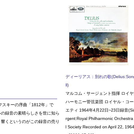
ディーリアス：別れの歌(Delius:Songs 
ll)
マルコム・サージェント指揮 ロイ
ハーモニー管弦楽団 ロイヤル・コ
スキーの序曲「1812年」で
エティ 1964年4月22日~23日録音(Sir 
ルの録音の素晴らしさを世に知ら
rgent:Royal Philharmonic Orchestra
り響くというのがこの録音の売り
l Society Recorded on April 22, 1964