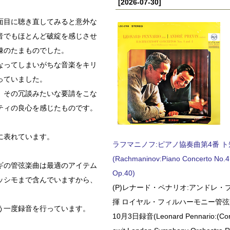
[2026-07-30]
面目に聴き直してみると意外な
音でもほとんど破綻を感じさせ
錬のたまものでした。
なってしまいがちな音楽をキリ
っていました。
、その冗談みたいな要請をこな
ティの良心を感じたものです。
に表れています。
ラフマニノフ:ピアノ協奏曲第4番 ト短調
(Rachmaninov:Piano Concerto No.4 
ギの管弦楽曲は最適のアイテム
Op.40)
ッシモまで含んでいますから、
(P)レナード・ペナリオ:アンドレ・
揮 ロイヤル・フィルハーモニー管弦楽
う一度録音を行っています。
10月3日録音(Leonard Pennario:(Con