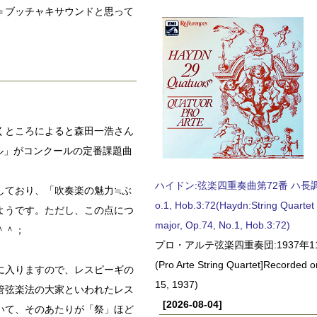
＝ブッチャキサウンドと思って
くところによると森田一浩さん
ル」がコンクールの定番課題曲
。
ハイドン:弦楽四重奏曲第72番 ハ長調, O
しており、「吹奏楽の魅力≒ぶ
o.1, Hob.3:72(Haydn:String Quartet
ようです。ただし、この点につ
major, Op.74, No.1, Hob.3:72)
＾＾；
プロ・アルテ弦楽四重奏団:1937年1
(Pro Arte String Quartet]Recorded
に入りますので、レスピーギの
15, 1937)
管弦楽法の大家といわれたレス
[2026-08-04]
いて、そのあたりが「祭」ほど