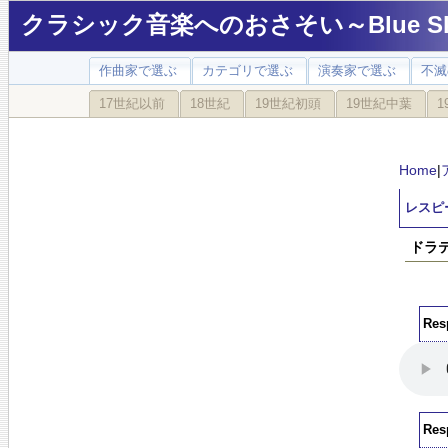
クラシック音楽へのおさそい～Blue Sky
作曲家で選ぶ
カテゴリで選ぶ
演奏家で選ぶ
不滅
17世紀以前
18世紀
19世紀初頭
19世紀中葉
1
Home
|
レスピ
ドラテ
Res
Res