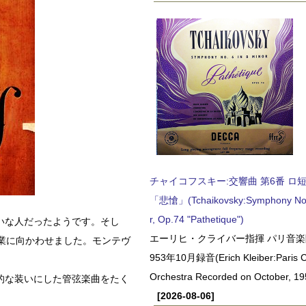
チャイコフスキー:交響曲 第6番 ロ短調,
「悲愴」(Tchaikovsky:Symphony No.6
r, Op.74 "Pathetique")
いな人だったようです。そし
エーリヒ・クライバー指揮 パリ音楽
業に向かわせました。モンテヴ
953年10月録音(Erich Kleiber:Paris C
Orchestra Recorded on October, 19
的な装いにした管弦楽曲をたく
[2026-08-06]