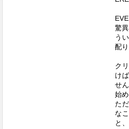
EV
驚
うい
配
ク
け
せ
始
た
な
と