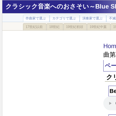
クラシック音楽へのおさそい～Blue Sky
作曲家で選ぶ
カテゴリで選ぶ
演奏家で選ぶ
不滅
17世紀以前
18世紀
19世紀初頭
19世紀中葉
1
Hom
曲第
ベー
ク
Be