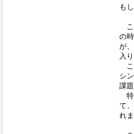
も
こ
の
が
入
こ
シ
課題
特
て
れ