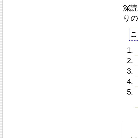
深
り
こ