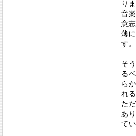
り
音
意
薄
す。
そ
る
ら
れ
ただ
あ
て