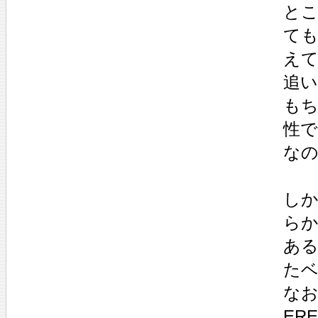
と
て
え
追
も
性
な
し
ら
ある
た
なお
ER