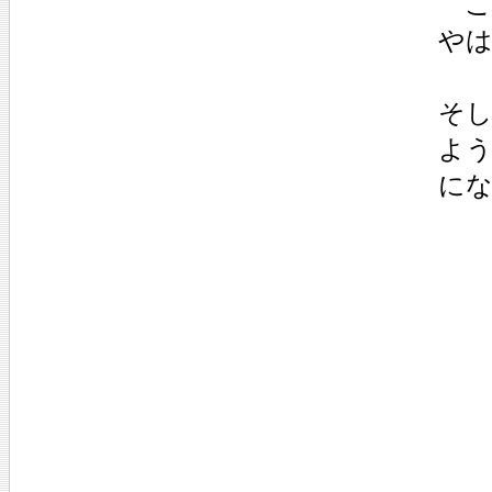
こ
や
そ
よ
に