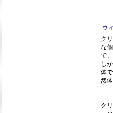
ウ
ク
な
で
し
体
然
ク