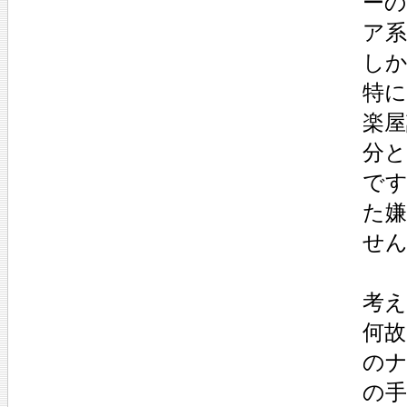
ー
ア
し
特に
楽
分
で
た
せ
考
何
の
の