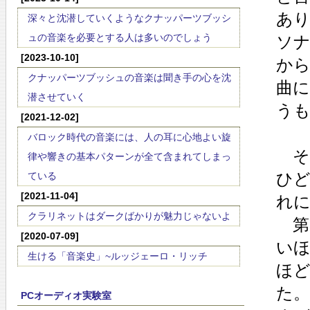
あ
深々と沈潜していくようなクナッパーツブッシ
ュの音楽を必要とする人は多いのでしょう
ソ
[2023-10-10]
か
クナッパーツブッシュの音楽は聞き手の心を沈
曲
潜させていく
う
[2021-12-02]
バロック時代の音楽には、人の耳に心地よい旋
そ
律や響きの基本パターンが全て含まれてしまっ
ひ
ている
[2021-11-04]
れ
クラリネットはダークばかりが魅力じゃないよ
第
[2020-07-09]
い
生ける「音楽史」~ルッジェーロ・リッチ
ほ
た
PCオーディオ実験室