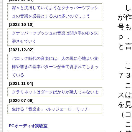
し
深々と沈潜していくようなクナッパーツブッシ
が
ュの音楽を必要とする人は多いのでしょう
[2023-10-10]
号も
クナッパーツブッシュの音楽は聞き手の心を沈
ｐ
潜させていく
と
[2021-12-02]
バロック時代の音楽には、人の耳に心地よい旋
こ
律や響きの基本パターンが全て含まれてしまっ
７３
ている
[2021-11-04]
こ
クラリネットはダークばかりが魅力じゃないよ
ス
[2020-07-09]
を見
生ける「音楽史」~ルッジェーロ・リッチ
（
こ
PCオーディオ実験室