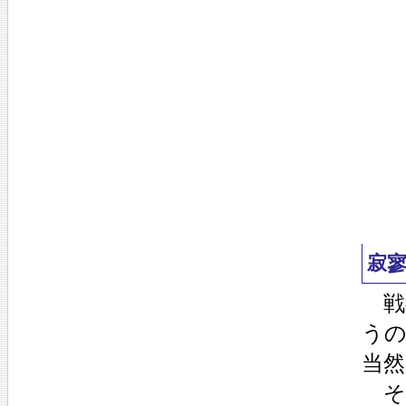
寂
戦
う
当
そ