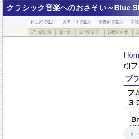
クラシック音楽へのおさそい～Blue Sky
作曲家で選ぶ
カテゴリで選ぶ
演奏家で選ぶ
不滅
17世紀以前
18世紀
19世紀初頭
19世紀中葉
1
Hom
r)
|
ブ
フ
３
B