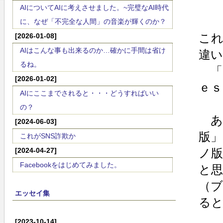
AIについてAIに考えさせました。~完璧なAI時代
に、なぜ「不完全な人間」の音楽が輝くのか？
こ
[2026-01-08]
AIはこんな事も出来るのか…確かに手間は省け
違い
るね。
「
[2026-01-02]
ｅ
AIにここまでされると・・・どうすればいい
の？
あ
[2024-06-03]
版
これがSNS詐欺か
[2024-04-27]
ノ
Facebookをはじめてみました。
と
（
エッセイ集
る
[2023-10-14]