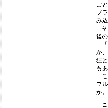
ご
ブ
み
そ
後
「
が
狂と
も
こ
フ
か。
こ