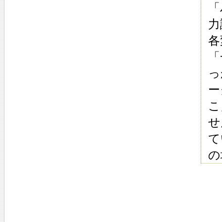
「
力
各
「
っ
ー
こ
せ
て
の