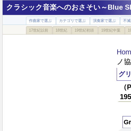
クラシック音楽へのおさそい～Blue Sky
作曲家で選ぶ
カテゴリで選ぶ
演奏家で選ぶ
不滅
17世紀以前
18世紀
19世紀初頭
19世紀中葉
1
Hom
ノ協
グ
（
19
G