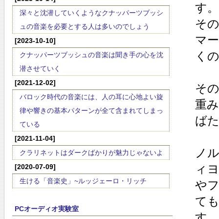
す。
深々と沈潜していくようなクナッパーツブッシ
そ
ュの音楽を必要とする人は多いのでしょう
マ
[2023-10-10]
く
クナッパーツブッシュの音楽は聞き手の心を沈
潜させていく
[2021-12-02]
そ
バロック時代の音楽には、人の耳に心地よい旋
重み
律や響きの基本パターンが全て含まれてしまっ
ば
ている
[2021-11-04]
ノ
クラリネットはダークばかりが魅力じゃないよ
ィ
[2020-07-09]
生ける「音楽史」~ルッジェーロ・リッチ
や
ても
PCオーディオ実験室
す。