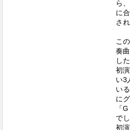
ら
に合
さ
こ
奏
し
初
い3
いる
に
「G
で
初