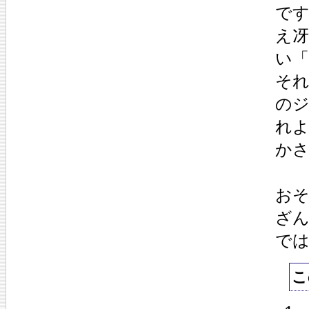
で
え
い
そ
の
れ
か
お
ざ
で
こ