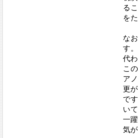
る
を
なお
す
代
こ
アノ
更
です
い
一躍
気