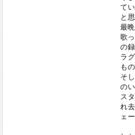
て
と
最
歌
の録
ラ
も
そ
の
ス
れ去
ェ