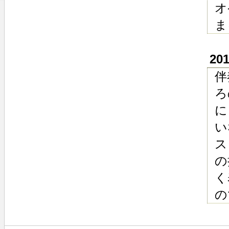
オ
ま
20
伴
ろ
に
い
ス
の
く
の