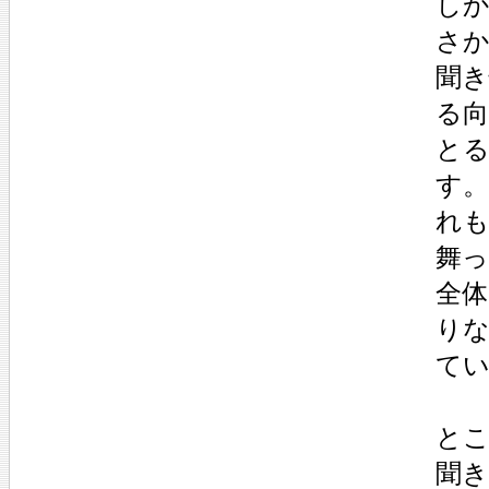
し
さか
聞
る
と
す
れ
舞
全
りな
て
と
聞