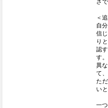
さ
＜追
自
信
り
認
す
異
て
た
い
一