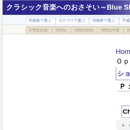
クラシック音楽へのおさそい～Blue Sky
作曲家で選ぶ
カテゴリで選ぶ
演奏家で選ぶ
不滅
17世紀以前
18世紀
19世紀初頭
19世紀中葉
1
Hom
Ｏｐ
シ
Ｐ
C