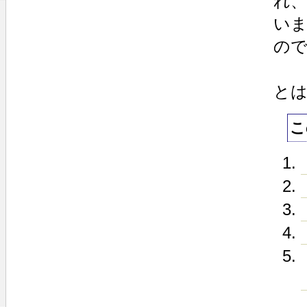
れ、
い
の
と
こ