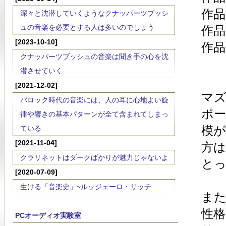
作品
深々と沈潜していくようなクナッパーツブッシ
ュの音楽を必要とする人は多いのでしょう
作品
[2023-10-10]
作品
クナッパーツブッシュの音楽は聞き手の心を沈
潜させていく
[2021-12-02]
マ
バロック時代の音楽には、人の耳に心地よい旋
ポ
律や響きの基本パターンが全て含まれてしまっ
模
ている
[2021-11-04]
方
クラリネットはダークばかりが魅力じゃないよ
と
[2020-07-09]
生ける「音楽史」~ルッジェーロ・リッチ
ま
性格
PCオーディオ実験室