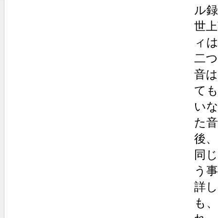
ル
世
ィ
二
音
ても
い
た
後、
同じ
う
詳
も