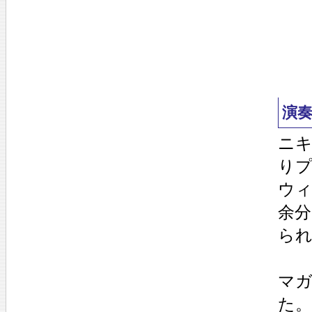
演
ニ
り
ウ
余
ら
マ
た