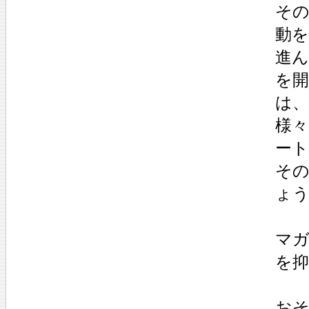
そ
動
進
を
は
様
ー
そ
ょ
マ
を
おそ