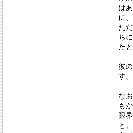
は
に
た
ち
た
彼
す。
なお
も
限
と