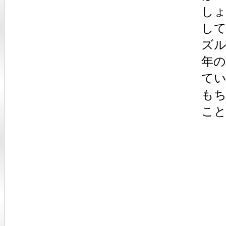
し
し
ズ
年
て
も
こ