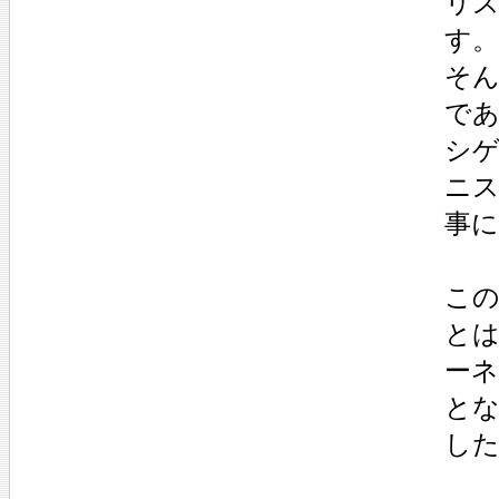
リ
す。
そ
で
シ
ニス
事
こ
と
ー
と
し