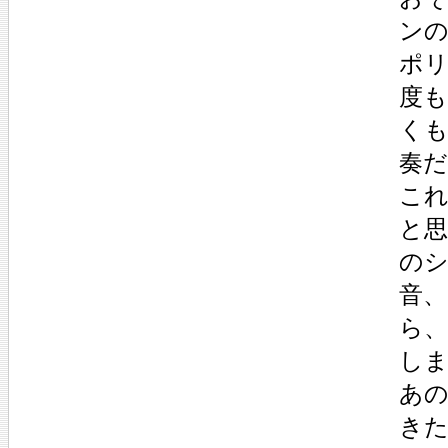
ン
ポ
度
く
奏
こ
と
の
音
ら、
し
あ
き