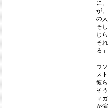
に
が
の
そ
じ
それ
る
ウ
ス
彼
そ
マ
が