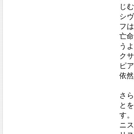
じ
シヴ
フは
亡
う
ク
ピ
依
さ
と
す
ニ