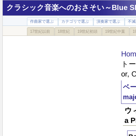
クラシック音楽へのおさそい～Blue Sky
作曲家で選ぶ
カテゴリで選ぶ
演奏家で選ぶ
不滅
17世紀以前
18世紀
19世紀初頭
19世紀中葉
1
Hom
トーヴ
or, 
ベー
majo
ウ
a P