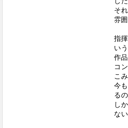
し
そ
雰
指
い
作
コ
こ
今
る
しか
な