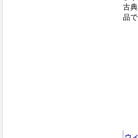
古典
品で
ウ