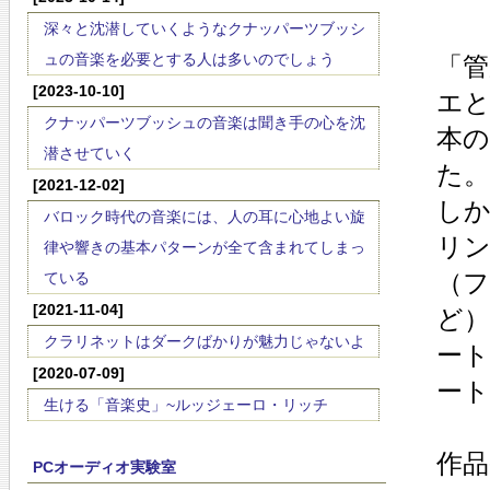
深々と沈潜していくようなクナッパーツブッシ
ュの音楽を必要とする人は多いのでしょう
「管
[2023-10-10]
エと
クナッパーツブッシュの音楽は聞き手の心を沈
本
潜させていく
た。
[2021-12-02]
しか
バロック時代の音楽には、人の耳に心地よい旋
リン
律や響きの基本パターンが全て含まれてしまっ
（
ている
[2021-11-04]
ど
クラリネットはダークばかりが魅力じゃないよ
ー
[2020-07-09]
ー
生ける「音楽史」~ルッジェーロ・リッチ
作品
PCオーディオ実験室