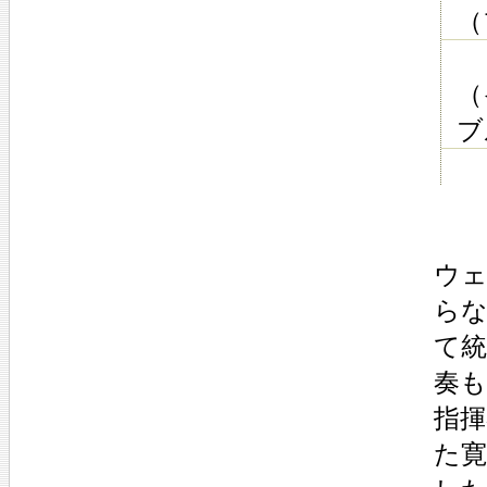
（
（
ブ
ウ
ら
て
奏
指
た