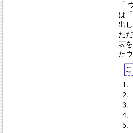
「 
は
出
た
表
た
こ