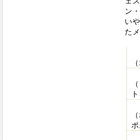
ェス
ン
い
た
（
（
ト
（
ポ