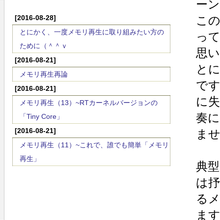
ーン
[2016-08-28]
こ
とにかく、一度メモリ再生に取り組みたい方の
っ
ために（＾＾ｖ
思
[2016-08-21]
と
メモリ再生再論
です
[2016-08-21]
に
メモリ再生（13）~RTカーネルバージョンの
奏
「Tiny Core」
[2016-08-21]
ま
メモリ再生（11）~これで、誰でも簡単「メモリ
再生」
典型
は抒
るメ
ま