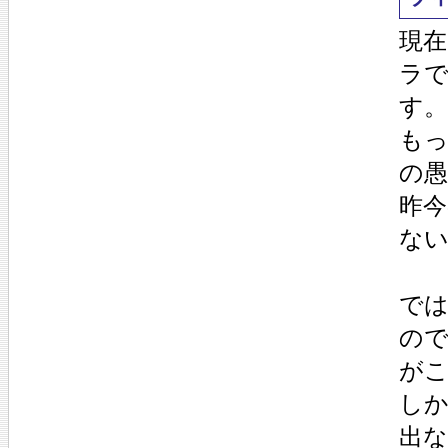
現
ラ
す。
も
の
昨
な
で
ので
が
し
出