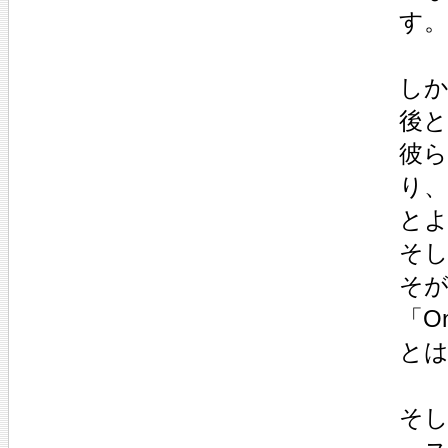
す。
し
後
彼
り
と
そ
そが
「On
とは
そ