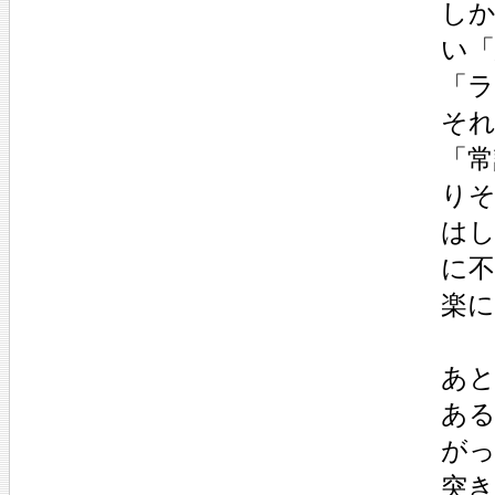
し
い
「
そ
「常
り
は
に
楽
あ
あ
が
突