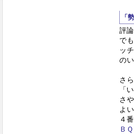
「
評
で
ッ
の
さ
「
さ
よい
４
ＢＱ