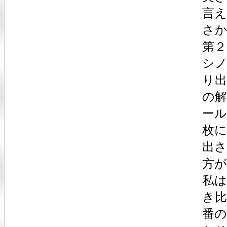
言
さ
第２
シ
り
の
ー
枚に
出
方
私
き
番