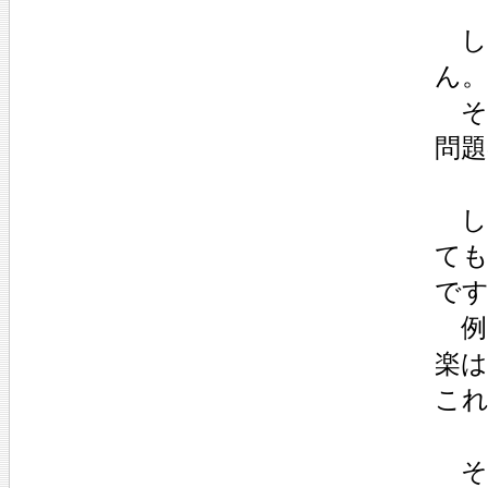
し
ん
そ
問
し
て
です
例
楽
こ
そ