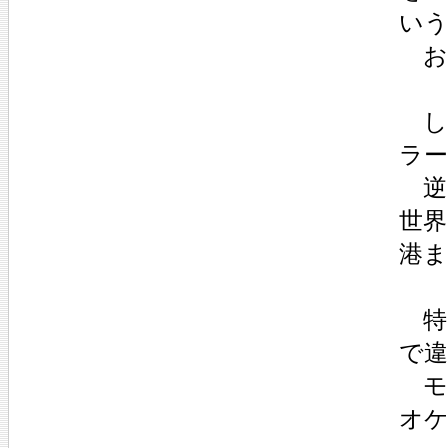
い
お
し
ラ
逆
世
港
特
で
モ
オ