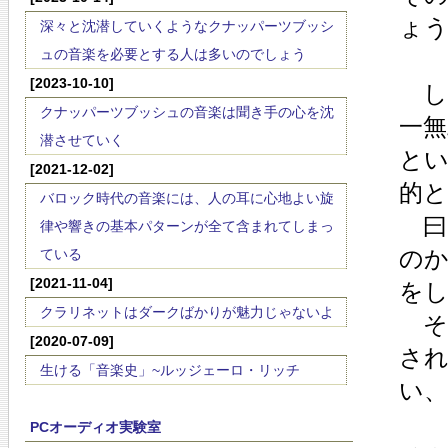
ょ
深々と沈潜していくようなクナッパーツブッシ
ュの音楽を必要とする人は多いのでしょう
[2023-10-10]
し
クナッパーツブッシュの音楽は聞き手の心を沈
一
潜させていく
と
[2021-12-02]
的
バロック時代の音楽には、人の耳に心地よい旋
曰
律や響きの基本パターンが全て含まれてしまっ
の
ている
[2021-11-04]
を
クラリネットはダークばかりが魅力じゃないよ
そ
[2020-07-09]
さ
生ける「音楽史」~ルッジェーロ・リッチ
い
PCオーディオ実験室