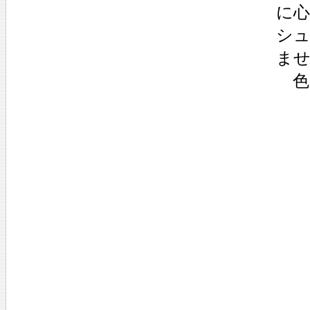
に
シ
ま
色