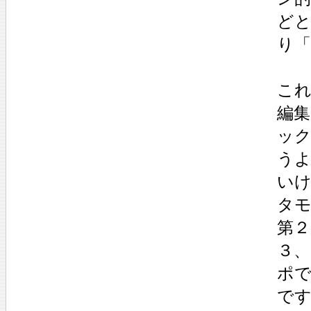
ど
り
こ
編
ッ
う
い
タ
第
３、
ポ
で