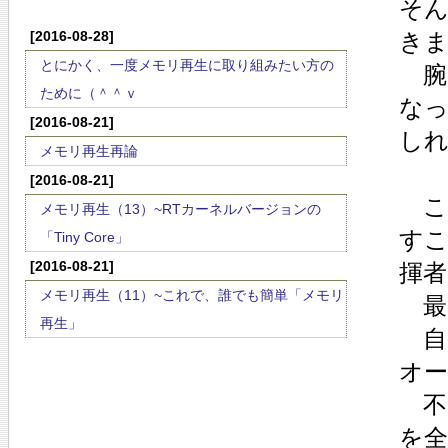
そ
[2016-08-28]
き
とにかく、一度メモリ再生に取り組みたい方の
腕
ために（＾＾ｖ
な
[2016-08-21]
し
メモリ再生再論
[2016-08-21]
こ
メモリ再生（13）~RTカーネルバージョンの
す
「Tiny Core」
[2016-08-21]
揮
メモリ再生（11）~これで、誰でも簡単「メモリ
最
再生」
自
オ
不
を