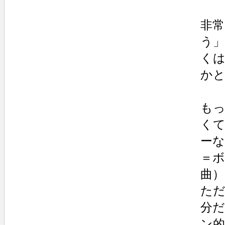
非
う
く
か
も
く
ーな
＝
曲
た
分
ン