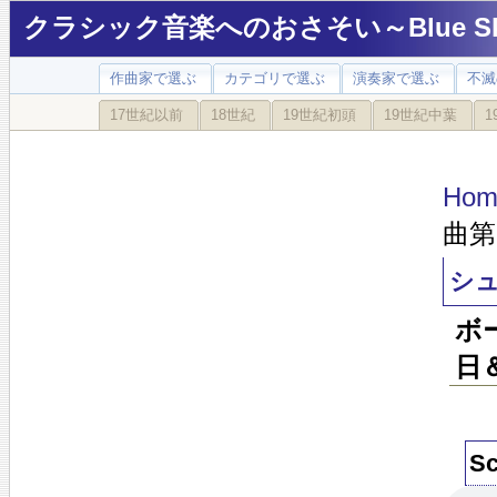
クラシック音楽へのおさそい～Blue Sky
作曲家で選ぶ
カテゴリで選ぶ
演奏家で選ぶ
不滅
17世紀以前
18世紀
19世紀初頭
19世紀中葉
1
Hom
曲第
シ
ボ
日
S