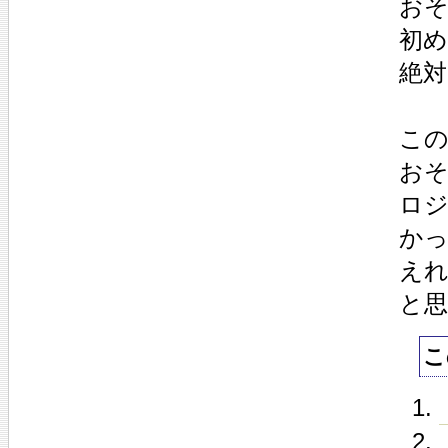
お
初
絶
こ
お
ロ
か
え
と
こ