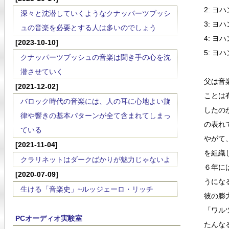
2: 
深々と沈潜していくようなクナッパーツブッシ
3: 
ュの音楽を必要とする人は多いのでしょう
4: 
[2023-10-10]
5: 
クナッパーツブッシュの音楽は聞き手の心を沈
潜させていく
父は音
[2021-12-02]
ことは
バロック時代の音楽には、人の耳に心地よい旋
したの
律や響きの基本パターンが全て含まれてしまっ
の表れ
ている
やがて
[2021-11-04]
を組織
クラリネットはダークばかりが魅力じゃないよ
６年に
[2020-07-09]
うにな
生ける「音楽史」~ルッジェーロ・リッチ
彼の膨
「ワル
PCオーディオ実験室
たんな