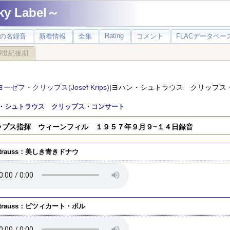
 Label～
Rating
の名録音
新着情報
全集
コメント
FLACデータベース
9世紀後期
ヨーゼフ・クリップス(Josef Krips)
|ヨハン・シュトラウス クリップス
・シュトラウス クリップス・コンサート
ップス指揮 ウィーンフィル １９５７年９月９~１４日録音
Strauss：美しき青きドナウ
Strauss：ピツィカート・ポル