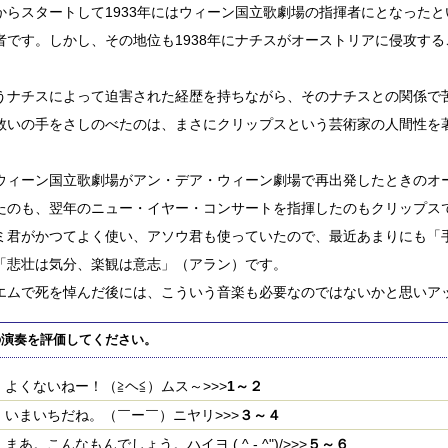
からスタートして1933年にはウィーン国立歌劇場の指揮者にとなった
者です。しかし、その地位も1938年にナチスがオーストリアに侵攻す
うナチスによって迫害された経歴を持ちながら、そのナチスとの関係で
救いの手をさしのべたのは、まさにクリップスという芸術家の人間性を
ウィーン国立歌劇場がアン・デア・ウィーン劇場で再出発したときのオ
たのも、翌年のニュー・イヤー・コンサートを指揮したのもクリップス
ミ君がかつてよく使い、アソウ君も使っていたので、最近あまりにも「
「悲壮は気分、楽観は意志」（アラン）です。
エムで死を悼んだ後には、こういう音楽も必要なのではないかと思いア
の演奏を評価してください。
よくないねー！（≧ヘ≦）ムス～>>>
1～２
いまいちだね。（￣ー￣）ニヤリ>>>
３～４
まあ。こんなもんでしょう。ハイヨ ( ^ - ^")/>>>
５～６