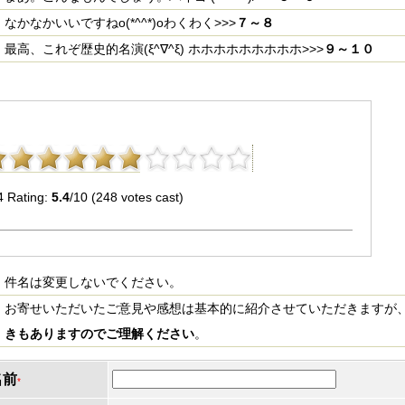
なかなかいいですねo(*^^*)oわくわく>>>
７～８
最高、これぞ歴史的名演(ξ^∇^ξ) ホホホホホホホホホ>>>
９～１０
4 Rating:
5.4
/10 (248 votes cast)
件名は変更しないでください。
お寄せいただいたご意見や感想は基本的に紹介させていただきますが
きもありますのでご理解ください
。
名前
*