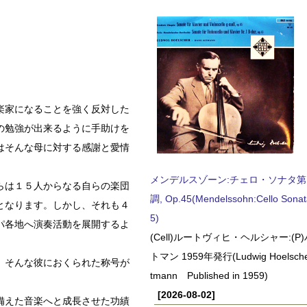
楽家になることを強く反対した
の勉強が出来るように手助けを
はそんな母に対する感謝と愛情
メンデルスゾーン:チェロ・ソナタ第
らは１５人からなる自らの楽団
調, Op.45(Mendelssohn:Cello Sonat
となります。しかし、それも４
5)
パ各地へ演奏活動を展開するよ
(Cell)ルートヴィヒ・ヘルシャー:(
トマン 1959年発行(Ludwig Hoelscher
。そんな彼におくられた称号が
tmann Published in 1959)
[2026-08-02]
備えた音楽へと成長させた功績