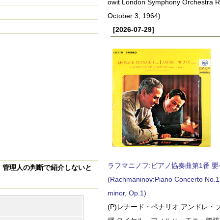
owit London Symphony Orchestra 
October 3, 1964)
[2026-07-29]
ラフマニノフ:ピアノ協奏曲第1番 嬰ヘ短
、
管理人の判断で紹介しないと
(Rachmaninov:Piano Concerto No.1 
minor, Op.1)
(P)レナード・ペナリオ:アンドレ・