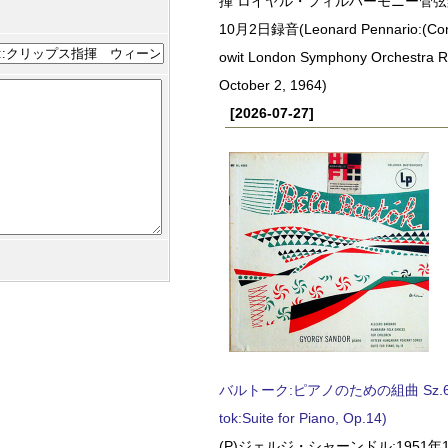
揮 ロイヤル・フィルハーモニー管弦楽
10月2日録音(Leonard Pennario:(Con
owit London Symphony Orchestra 
October 2, 1964)
[2026-07-27]
バルトーク:ピアノのための組曲 Sz.62 
tok:Suite for Piano, Op.14)
(P)ジェルジ・シャーンドル:1951年1