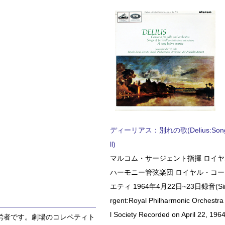
ディーリアス：別れの歌(Delius:Songs 
ll)
マルコム・サージェント指揮 ロイ
ハーモニー管弦楽団 ロイヤル・コ
エティ 1964年4月22日~23日録音(Sir 
rgent:Royal Philharmonic Orchestra
l Society Recorded on April 22, 1964
労者です。劇場のコレペティト