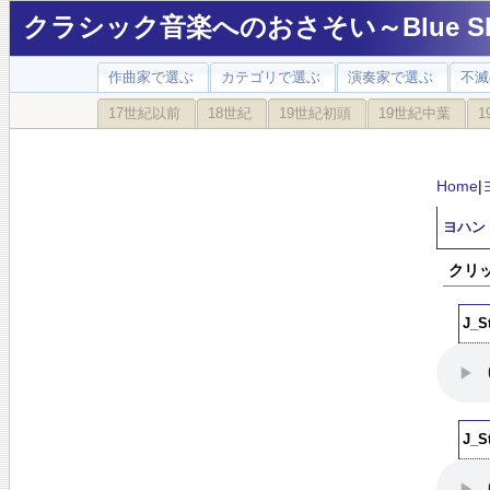
クラシック音楽へのおさそい～Blue Sky
作曲家で選ぶ
カテゴリで選ぶ
演奏家で選ぶ
不滅
17世紀以前
18世紀
19世紀初頭
19世紀中葉
1
Home
|
ヨハン
クリ
J_
J_