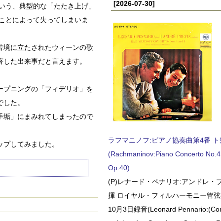
[2026-07-30]
という、典型的な「たたき上げ」
ることによって失ってしまいま
苦境に立たされたウィーンの歌
著した出来事だと言えます。
ープニングの「フィデリオ」を
でした。
手垢」にまみれてしまったので
ラフマニノフ:ピアノ協奏曲第4番 ト短調
ップしてみました。
(Rachmaninov:Piano Concerto No.4 
Op.40)
(P)レナード・ペナリオ:アンドレ・
揮 ロイヤル・フィルハーモニー管弦楽
10月3日録音(Leonard Pennario:(Con