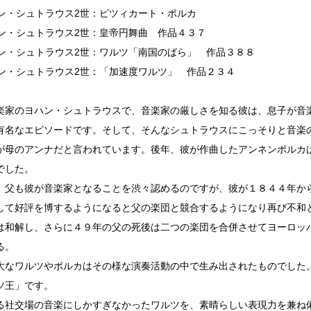
ヨハン・シュトラウス2世：ピツィカート・ポルカ
ヨハン・シュトラウス2世：皇帝円舞曲 作品４３７
ヨハン・シュトラウス2世：ワルツ「南国のばら」 作品３８８
ヨハン・シュトラウス2世：「加速度ワルツ」 作品２３４
楽家のヨハン・シュトラウスで、音楽家の厳しさを知る彼は、息子が音
有名なエピソードです。そして、そんなシュトラウスにこっそりと音楽
が母のアンナだと言われています。後年、彼が作曲したアンネンポルカ
でした。
、父も彼が音楽家となることを渋々認めるのですが、彼が１８４４年か
して好評を博するようになると父の楽団と競合するようになり再び不和
は和解し、さらに４９年の父の死後は二つの楽団を合併させてヨーロッ
る。
大なワルツやポルカはその様な演奏活動の中で生み出されたものでした
ツ王」です。
る社交場の音楽にしかすぎなかったワルツを、素晴らしい表現力を兼ね