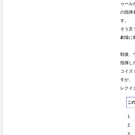
ゥール
の指揮
す。
そう言
劇場に
戦後、
指揮し
コイズ
すが、
レクイ
こ