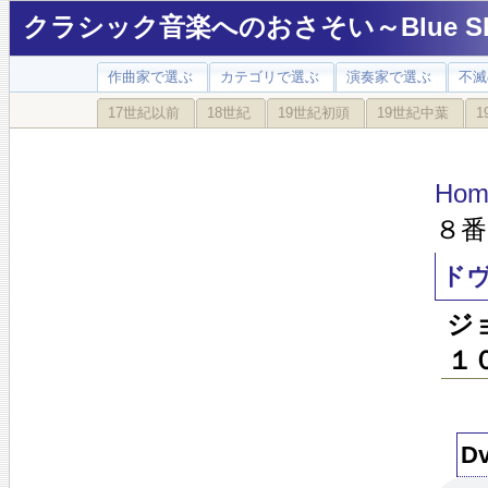
クラシック音楽へのおさそい～Blue Sky
作曲家で選ぶ
カテゴリで選ぶ
演奏家で選ぶ
不滅
17世紀以前
18世紀
19世紀初頭
19世紀中葉
1
Hom
８番
ド
ジ
１
D