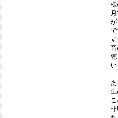
様
月
が
で
す
音
聴
い
あ
生
こ
非
た