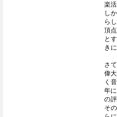
楽
し
ら
頂
と
き
さ
偉
く音
年
の評
そ
ら