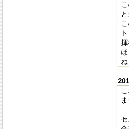
こ
と
こ
ト
揮
ほ
ね
20
こ
ま
セ
合