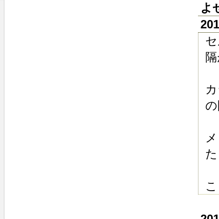
よ
20
セ
隔
カ
の
メ
た
こ
20