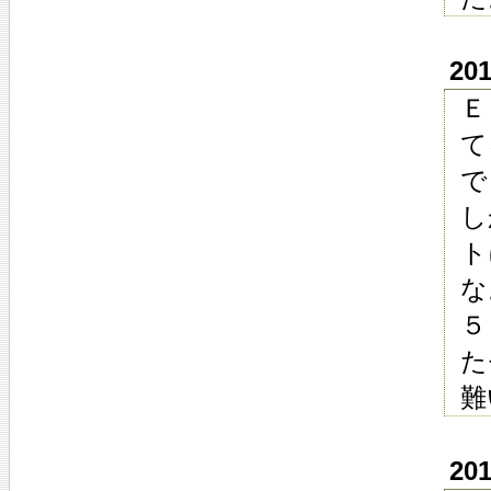
20
Ｅ
て
で
し
ト
な
５
た
難
20