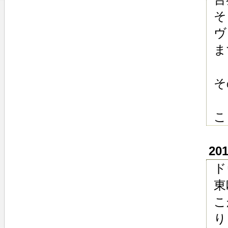
そ
ヴ
ま
そ
こ
20
ド
東
こ
り