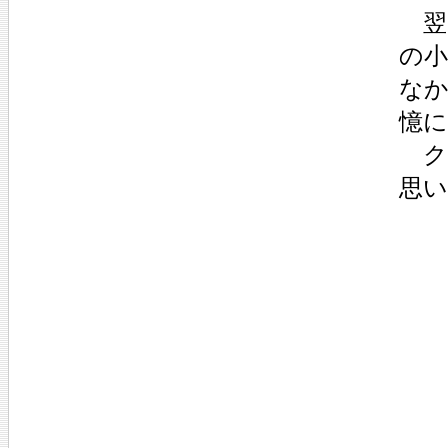
翌
の
な
憶
ク
思い