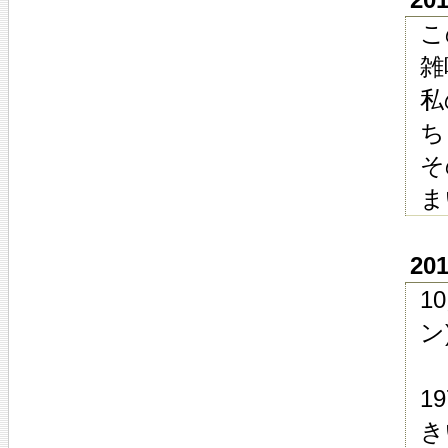
こ
雑
私
ち
そ
ま
20
1
ン
1
き