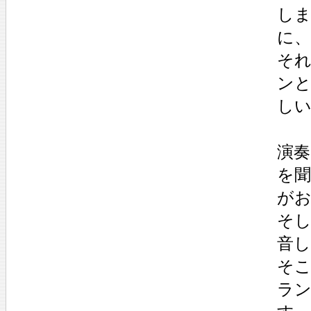
し
に
そ
ン
し
演奏
を
が
そ
音
そ
ラ