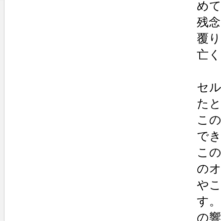
め
残
覆
亡
セ
た
こ
で
こ
の
や
す
の