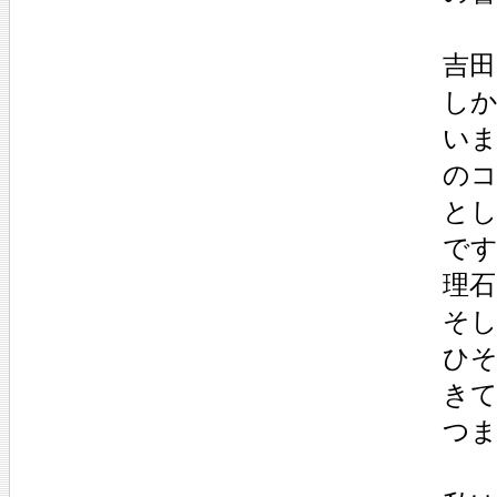
吉
しか
い
の
と
で
理
そ
ひ
き
つ