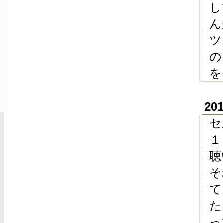
し
ん
ツ
の
を
20
セ
１
聴
そ
て
た
っ