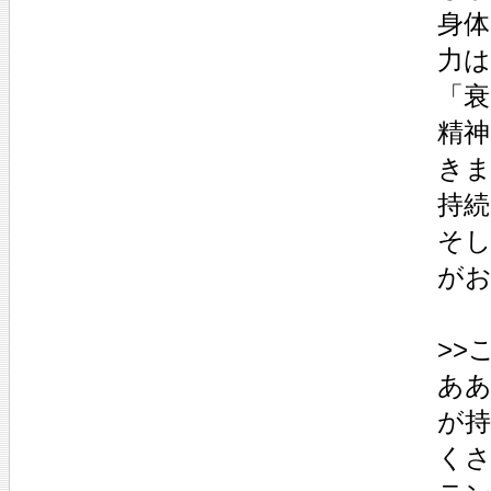
身体
力
「衰
精
き
持
そし
が
>>
あ
が
く