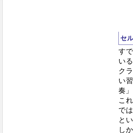
セ
す
いる
ク
い習
奏
これ
で
と
し