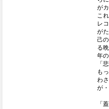
が
こ
レ
が
己
る
年
「悲
も
わ
が・
「