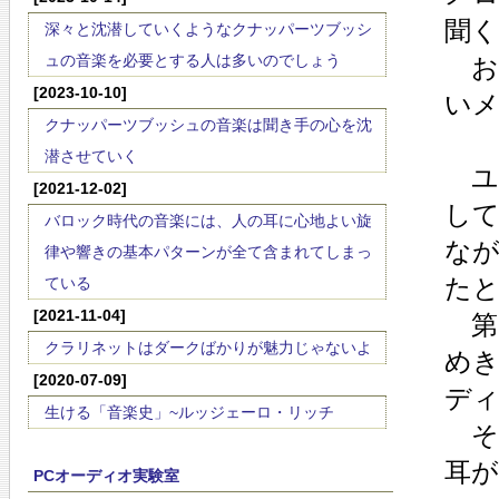
聞
深々と沈潜していくようなクナッパーツブッシ
ュの音楽を必要とする人は多いのでしょう
お
[2023-10-10]
い
クナッパーツブッシュの音楽は聞き手の心を沈
潜させていく
ユ
[2021-12-02]
し
バロック時代の音楽には、人の耳に心地よい旋
な
律や響きの基本パターンが全て含まれてしまっ
た
ている
[2021-11-04]
第
クラリネットはダークばかりが魅力じゃないよ
め
[2020-07-09]
デ
生ける「音楽史」~ルッジェーロ・リッチ
そ
耳
PCオーディオ実験室