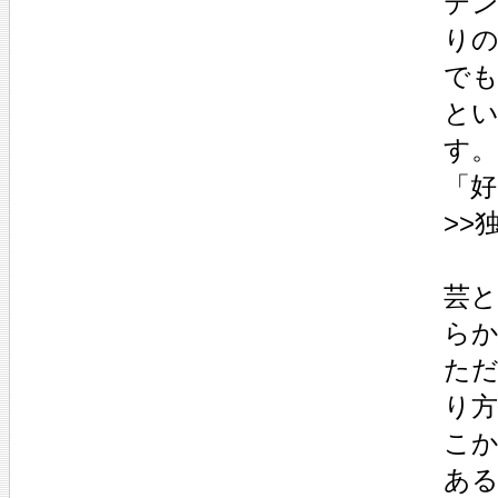
テ
りの
でも
と
す
「
>>
芸
ら
た
り
こ
あ