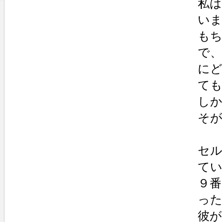
私
い
も
で
に
て
しか
そ
セ
て
９番
っ
彼が