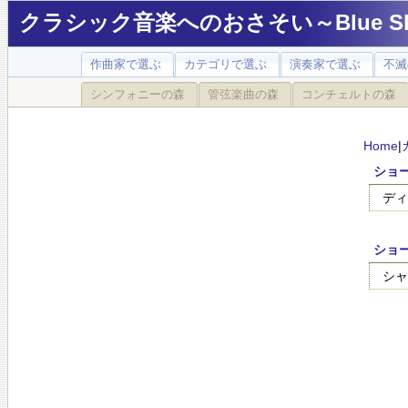
クラシック音楽へのおさそい～Blue Sky
作曲家で選ぶ
カテゴリで選ぶ
演奏家で選ぶ
不滅
シンフォニーの森
管弦楽曲の森
コンチェルトの森
Home
|
ショー
ディ
ショー
シャ