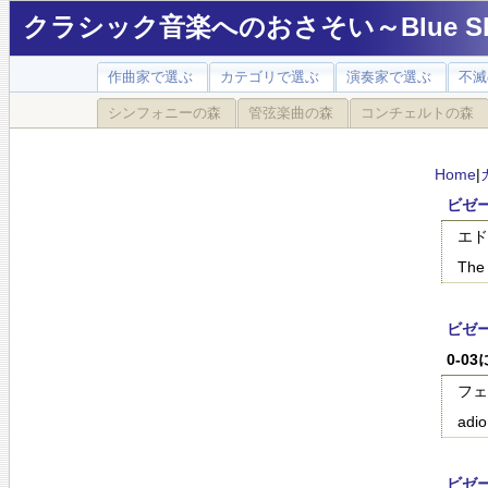
クラシック音楽へのおさそい～Blue Sky
作曲家で選ぶ
カテゴリで選ぶ
演奏家で選ぶ
不滅
シンフォニーの森
管弦楽曲の森
コンチェルトの森
Home
|
ビゼー:
エド
The 
ビゼー:
0-0
フェ
adi
ビゼ