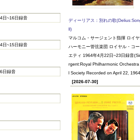
4日~16日録音
ディーリアス：別れの歌(Delius:Songs 
ll)
マルコム・サージェント指揮 ロイ
4日~15日録音
ハーモニー管弦楽団 ロイヤル・コ
エティ 1964年4月22日~23日録音(Sir 
rgent:Royal Philharmonic Orchestra
6日録音
l Society Recorded on April 22, 1964
[2026-07-30]