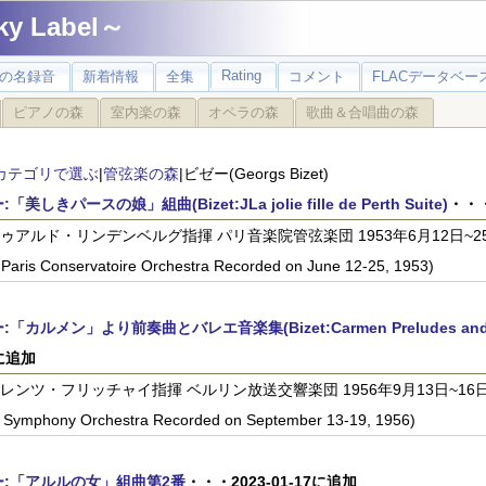
 Label～
Rating
の名録音
新着情報
全集
コメント
FLACデータベース
ピアノの森
室内楽の森
オペラの森
歌曲＆合唱曲の森
カテゴリで選ぶ
|
管弦楽の森
|ビゼー(Georgs Bizet)
「美しきパースの娘」組曲(Bizet:JLa jolie fille de Perth Suite)
・・・
ゥアルド・リンデンベルグ指揮 パリ音楽院管弦楽団 1953年6月12日~25日録音(E
Paris Conservatoire Orchestra Recorded on June 12-25, 1953)
「カルメン」より前奏曲とバレエ音楽集(Bizet:Carmen Preludes and Ba
3に追加
レンツ・フリッチャイ指揮 ベルリン放送交響楽団 1956年9月13日~16日録音(Fere
o Symphony Orchestra Recorded on September 13-19, 1956)
ー:「アルルの女」組曲第2番
・・・2023-01-17に追加