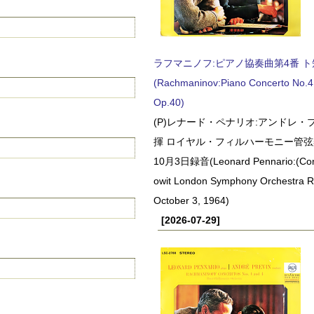
ラフマニノフ:ピアノ協奏曲第4番 ト短調
(Rachmaninov:Piano Concerto No.4 
Op.40)
(P)レナード・ペナリオ:アンドレ・
揮 ロイヤル・フィルハーモニー管弦楽
10月3日録音(Leonard Pennario:(Con
owit London Symphony Orchestra 
October 3, 1964)
[2026-07-29]