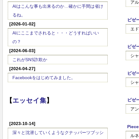
アル
AIはこんな事も出来るのか…確かに手間は省け
るね。
ビゼ
[2026-01-02]
エド
AIにここまでされると・・・どうすればいい
の？
ビゼー
[2024-06-03]
シャ
これがSNS詐欺か
[2024-04-27]
ビゼ
Facebookをはじめてみました。
シャ
【
エッセイ集
】
ビゼ
アン
[2023-10-14]
Piec
深々と沈潜していくようなクナッパーツブッシ
ルネ