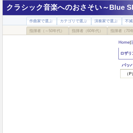
クラシック音楽へのおさそい～Blue Sky
作曲家で選ぶ
カテゴリで選ぶ
演奏家で選ぶ
不滅
指揮者（～50年代）
指揮者（60年代）
指揮者（70
Home
|
ロザリン
バッ
（P