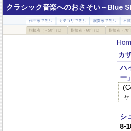
クラシック音楽へのおさそい～Blue Sky
作曲家で選ぶ
カテゴリで選ぶ
演奏家で選ぶ
不滅
指揮者（～50年代）
指揮者（60年代）
指揮者（70
Hom
カザル
ハイ
ー
(
ャ
シ
8-