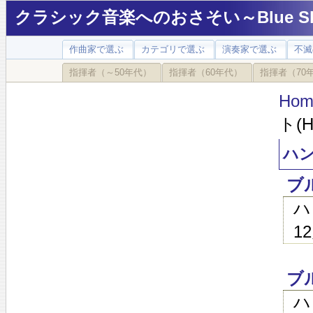
クラシック音楽へのおさそい～Blue Sky
作曲家で選ぶ
カテゴリで選ぶ
演奏家で選ぶ
不滅
指揮者（～50年代）
指揮者（60年代）
指揮者（70
Hom
ト(H
ハン
ブ
ハ
1
ブ
ハ