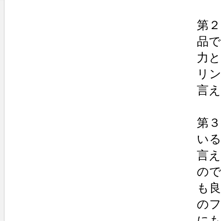
第２
品
力
リ
言
第
い
言
の
も
の
に