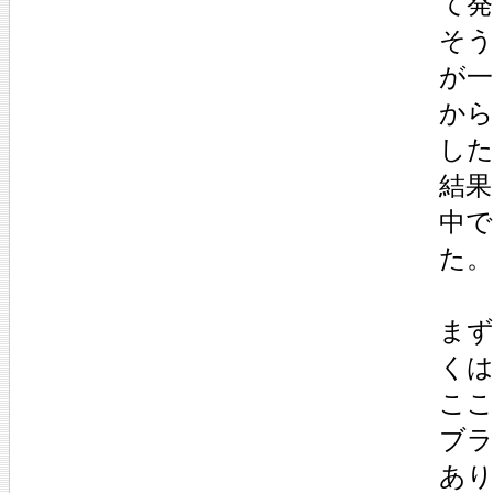
て
そ
が
か
し
結
中
た。
ま
く
こ
ブ
あ