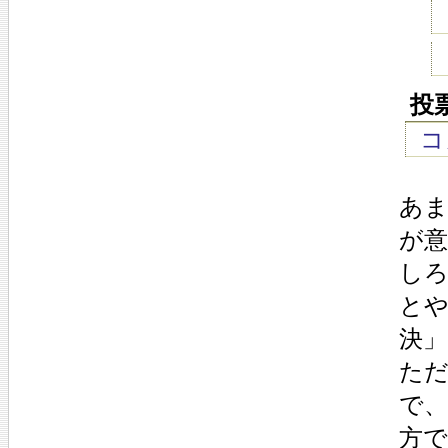
投
コ
あ
が
しろ
と
決
ただ
で
方