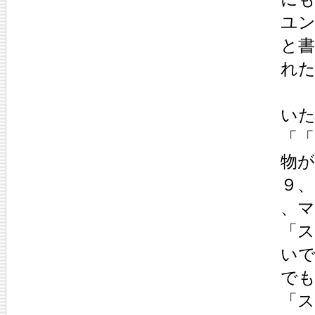
ユ
と
れ
い
「
物が
９、
、マ
「
い
で
「