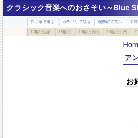
クラシック音楽へのおさそい～Blue Sky
作曲家で選ぶ
カテゴリで選ぶ
演奏家で選ぶ
不滅
17世紀以前
18世紀
19世紀初頭
19世紀中葉
1
Hom
ア
お