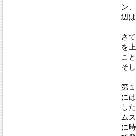
ン
辺
さて
を
こ
そ
第
には
し
ム
に