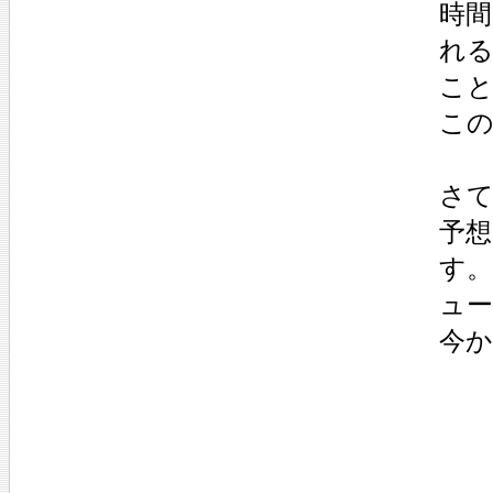
時
れ
こ
こ
さ
予
す
ュ
今