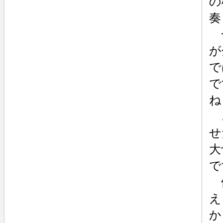
の
奏
一
が
で
で
ね
こ
せ
大
で
他
え
か