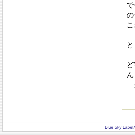
で
の
こ
こ
と
…
ど
ん
少
よ
Blue Sky La