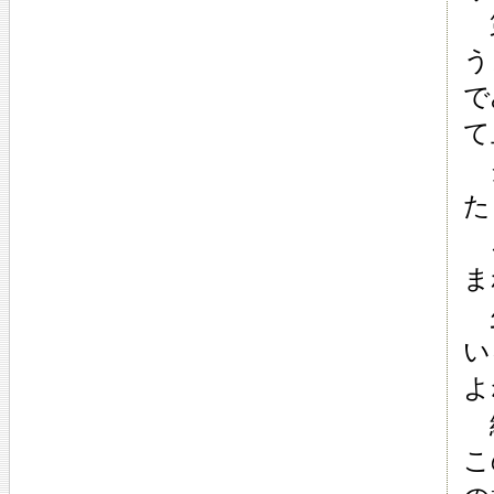
第
う
で
て
ク
た
こ
ま
少
い
よ
終
こ