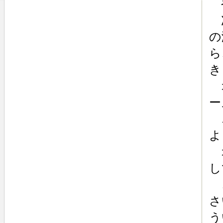
や
次
の
ら
き
オ
ー
こ
よ
オ
し
ど
さ
う