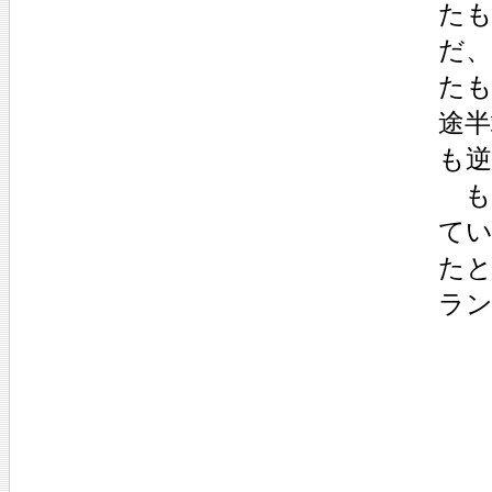
た
だ
た
途
も
も
て
た
ラ