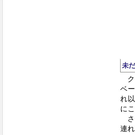
未
ク
ベー
れ
に
さ
連れ