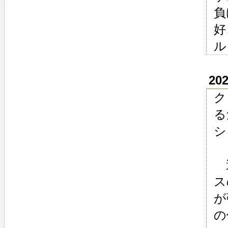
負
好
ル
20
ク
る
シ
違
ス
が
の