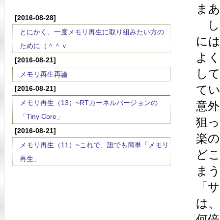
まあ
[2016-08-28]
し
とにかく、一度メモリ再生に取り組みたい方の
に
ために（＾＾ｖ
よ
[2016-08-21]
し
メモリ再生再論
て
[2016-08-21]
メモリ再生（13）~RTカーネルバージョンの
意
「Tiny Core」
狙
[2016-08-21]
楽
メモリ再生（11）~これで、誰でも簡単「メモリ
ど
再生」
ま
「
は
何