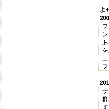
よ
20
フ
ン
あ
を
ュ
フ
20
サ
群
す