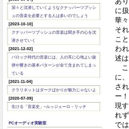
あ
深々と沈潜していくようなクナッパーツブッシ
に
ュの音楽を必要とする人は多いのでしょう
華
[2023-10-10]
そ
クナッパーツブッシュの音楽は聞き手の心を沈
こ
潜させていく
わ
[2021-12-02]
述
バロック時代の音楽には、人の耳に心地よい旋
律や響きの基本パターンが全て含まれてしまっ
こ
ている
に
[2021-11-04]
さ
クラリネットはダークばかりが魅力じゃないよ
ー！
[2020-07-09]
現
生ける「音楽史」~ルッジェーロ・リッチ
れ
PCオーディオ実験室
で