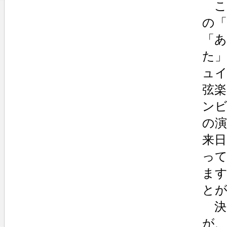
こ
の
「
た
ュ
弦
ン
の
来日
っ
ま
と
決
が