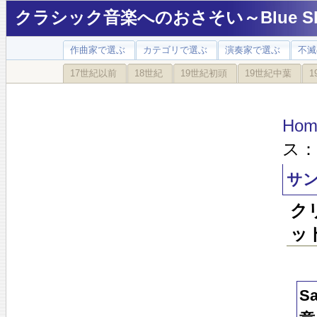
クラシック音楽へのおさそい～Blue Sky
作曲家で選ぶ
カテゴリで選ぶ
演奏家で選ぶ
不滅
17世紀以前
18世紀
19世紀初頭
19世紀中葉
1
Hom
ス：
サン
ク
ッ
S