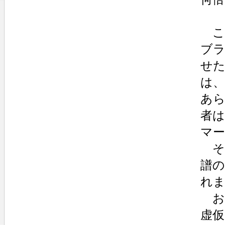
こ
ブ
せ
は
あ
者
マ
そ
譜
れ
お
虚