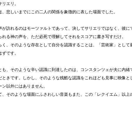
サリエリ。
、悲しいまでにこの二人の関係を象徴的に表した場面でした。
が訪れるのはモーツァルトであって、決してサリエリではなく、彼に
られる神の声を、ただ必死で理解してそれをスコアに書き写すだけ。
く、そのような存在として自分を認識することは、「芸術家」として
はずです。
も、そのような辛い認識に到達したのは、コンスタンツェが夫に内緒
だときです。しかし、そのような残酷な認識をこれほども見事に映像と
ーン以外にはありません。
、そのような場面にふさわしい音楽もまた、この「レクイエム」以上
。