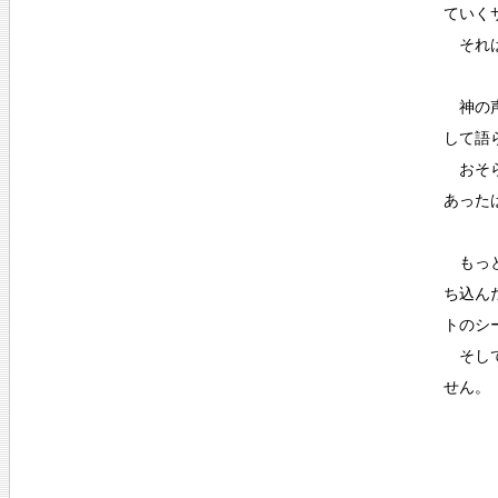
ていく
それは
神の声
して語
おそら
あった
もっと
ち込ん
トのシ
そして
せん