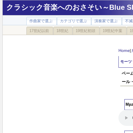
クラシック音楽へのおさそい～Blue Sky
作曲家で選ぶ
カテゴリで選ぶ
演奏家で選ぶ
不滅
17世紀以前
18世紀
19世紀初頭
19世紀中葉
1
Home
|
モーツ
ベー
ール
Mp