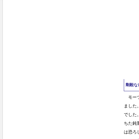
剛毅な
モーツ
ました
でした
ちた鈍
は恐ろ