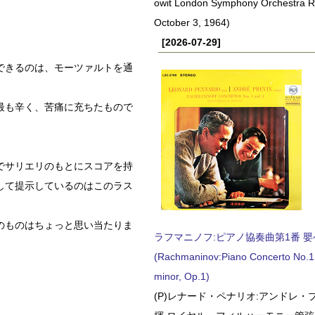
owit London Symphony Orchestra 
October 3, 1964)
[2026-07-29]
できるのは、モーツァルトを通
最も辛く、苦痛に充ちたもので
でサリエリのもとにスコアを持
して提示しているのはこのラス
のものはちょっと思い当たりま
ラフマニノフ:ピアノ協奏曲第1番 嬰ヘ短
(Rachmaninov:Piano Concerto No.1 
minor, Op.1)
(P)レナード・ペナリオ:アンドレ・