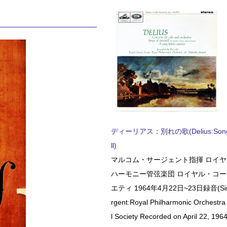
ディーリアス：別れの歌(Delius:Songs 
ll)
マルコム・サージェント指揮 ロイ
ハーモニー管弦楽団 ロイヤル・コ
エティ 1964年4月22日~23日録音(Sir 
rgent:Royal Philharmonic Orchestra
l Society Recorded on April 22, 1964