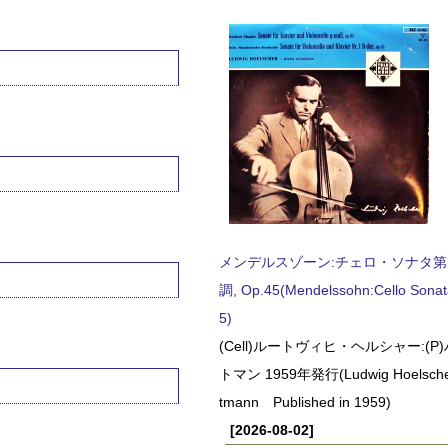
メンデルスゾーン:チェロ・ソナタ第
調, Op.45(Mendelssohn:Cello Sonat
5)
(Cell)ルートヴィヒ・ヘルシャー:(
トマン 1959年発行(Ludwig Hoelscher
tmann Published in 1959)
[2026-08-02]