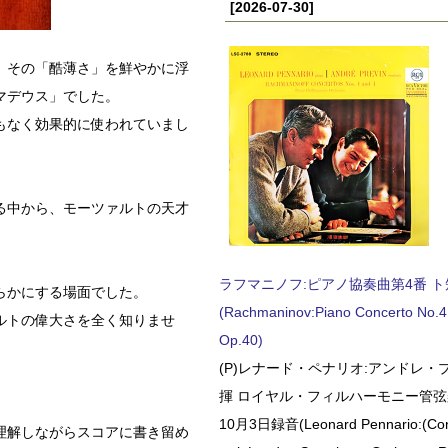
[2026-07-30]
、その「酷薄さ」を鮮やかに浮
マデウス」でした。
もなく効果的に使われていまし
る中から、モーツァルトの天才
ラフマニノフ:ピアノ協奏曲第4番 ト短調
らかにする場面でした。
(Rachmaninov:Piano Concerto No.4 
ルトの偉大さを全く知りませ
Op.40)
(P)レナード・ペナリオ:アンドレ・
揮 ロイヤル・フィルハーモニー管弦楽
10月3日録音(Leonard Pennario:(Con
理解しながらスコアに書き留め