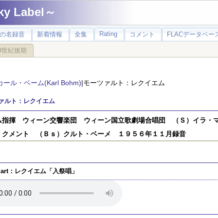
 Label～
Rating
の名録音
新着情報
全集
コメント
FLACデータベース
9世紀後期
カール・ベーム(Karl Bohm)
|モーツァルト：レクイエム
ァルト：レクイエム
ム指揮 ウィーン交響楽団 ウィーン国立歌劇場合唱団 （Ｓ）イラ・
・クメント （Ｂｓ）クルト・ベーメ １９５６年１１月録音
zart：レクイエム「入祭唱」