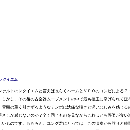
レクイエム
ァルトのレクイエムと言えば長らくベームとＶＰＯのコンビによる７
。しかし、その後の古楽器ムーブメントの中で最も槍玉に挙げられてぼ
。冒頭の重く引きずるようなテンポに沈痛な嘆きと深い悲しみを感じる
重さしか感じないのか？全く同じものを見ながらこれほども評価が食い
しいものです。もちろん、ユング君にとっては、この演奏から誤りと鈍