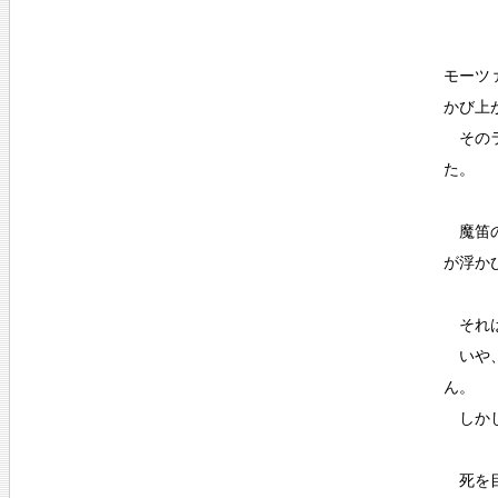
モーツ
かび上
そのラ
た。
魔笛の
が浮か
それは
いや、
ん。
しかし
死を目