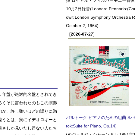
揮 ロイヤル・フィルハーモニー管弦楽
10月2日録音(Leonard Pennario:(Con
owit London Symphony Orchestra 
October 2, 1964)
[2026-07-27]
１年盤が絶対的名盤とされてき
ろくそに言われたのもこの演奏
のか、許し難いほどの誤りに満
バルトーク:ピアノのための組曲 Sz.62 
違うとは、実にイデオロギーと
tok:Suite for Piano, Op.14)
重さしか見いだし得ない人たち
(P)ジェルジ・シャーンドル:1951年1