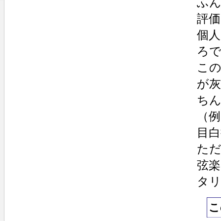
ふ
評
個
ろ
こ
が
ち
（
目白
た
弦
タ
こ