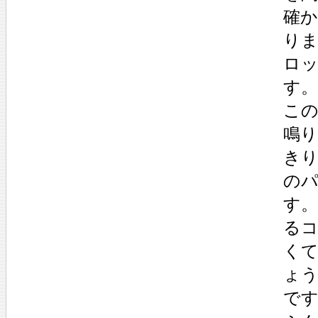
確
り
ロ
す。
こ
鳴
き
の
す
る
く
ょ
で