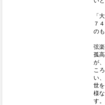
い
「大
７４
のも
弦楽
孤
が
こ
い
世
様
す。