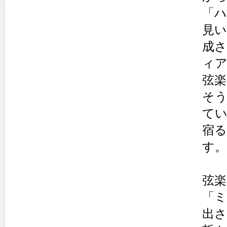
「
見
成さ
ィ
弦楽
そう
て
宿
す。
弦楽
「ミ
出さ