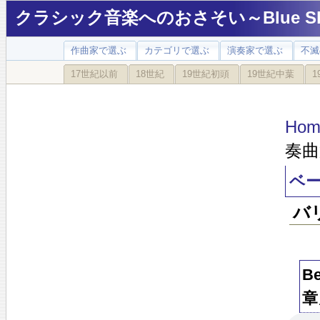
クラシック音楽へのおさそい～Blue Sky
作曲家で選ぶ
カテゴリで選ぶ
演奏家で選ぶ
不滅
17世紀以前
18世紀
19世紀初頭
19世紀中葉
1
Hom
奏曲
ベー
バ
B
章