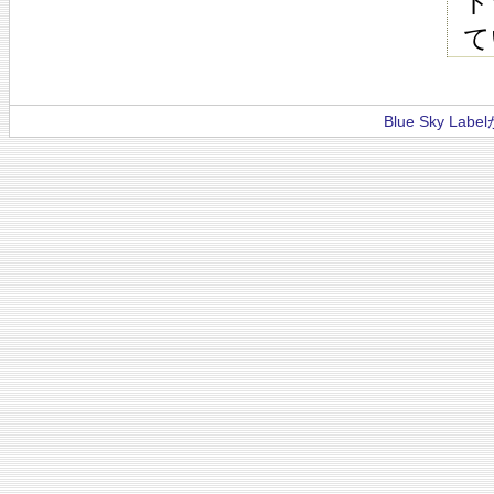
ド
て
Blue Sky La