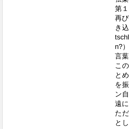
第１
再び
き込
ts
n?
言
こ
と
を
ン
遠に
た
と