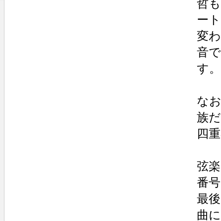
哲
ー
変
音
す
なお
族
四
弦楽
番号
最
曲に