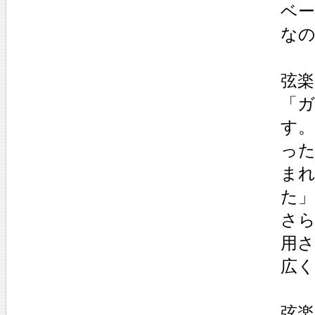
ベー
な
弦楽
「ガ
す
っ
まれ
た
さら
用
広
弦楽