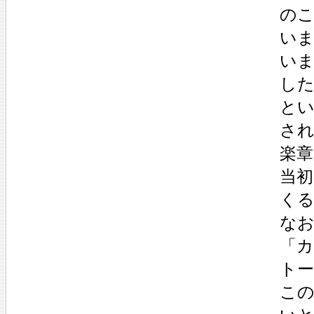
の
い
い
し
と
さ
楽
当
く
な
「
ト
こ