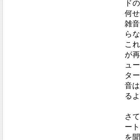
ド
何
雑音
ら
こ
が再
ュ
タ
音
る
さ
ー
を