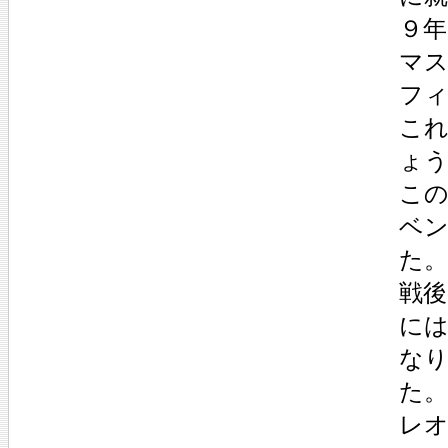
９年
マ
フ
こ
ょ
こ
ベ
た
戦後
に
な
た
レ