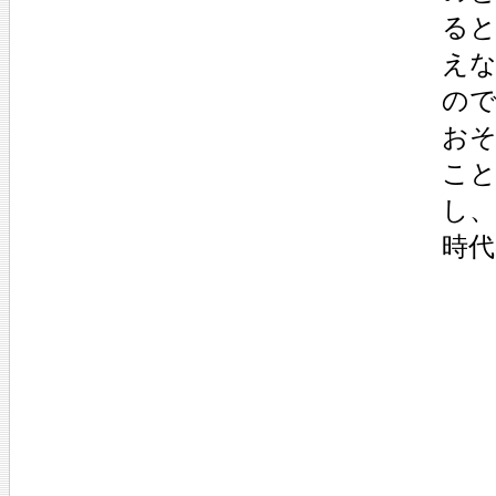
る
え
の
お
こ
し
時