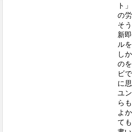
ト
の
そう
新
ル
し
の
ビ
に
ユ
ら
よ
て
書