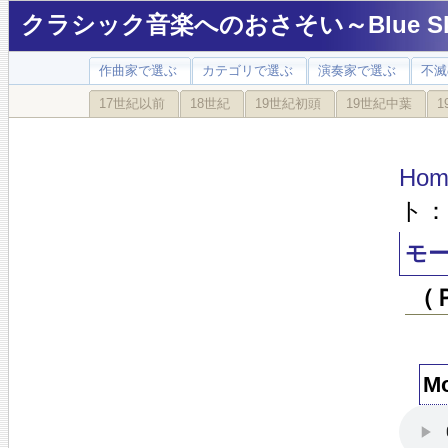
クラシック音楽へのおさそい～Blue Sky
作曲家で選ぶ
カテゴリで選ぶ
演奏家で選ぶ
不滅
17世紀以前
18世紀
19世紀初頭
19世紀中葉
1
Hom
ト：
モー
（
M