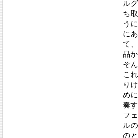
ル
ち
う
にあ
て
品
そん
これ
り
め
奏
フ
ル
の