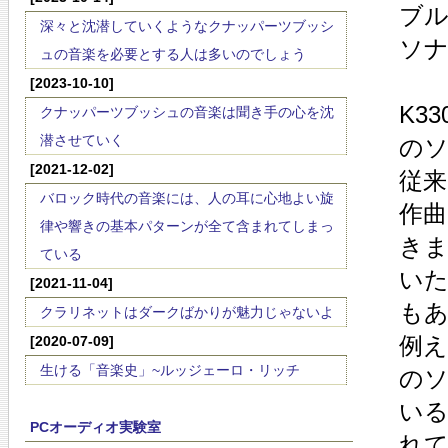
ブ
深々と沈潜していくようなクナッパーツブッシ
ソナ
ュの音楽を必要とする人は多いのでしょう
[2023-10-10]
K3
クナッパーツブッシュの音楽は聞き手の心を沈
潜させていく
の
[2021-12-02]
従来
バロック時代の音楽には、人の耳に心地よい旋
作
律や響きの基本パターンが全て含まれてしまっ
き
ている
い
[2021-11-04]
も
クラリネットはダークばかりが魅力じゃないよ
例え
[2020-07-09]
生ける「音楽史」~ルッジェーロ・リッチ
の
い
PCオーディオ実験室
れ