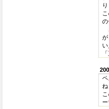
り
こ
の
こ
が
い
「
20
ペ
ね
こ
ー