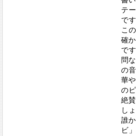
テ
で
こ
確
で
問
の
華
の
絶
し
誰
ビ