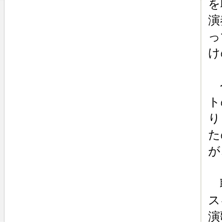
を
演
っ
け
今
ト
り
た
が
聴
ス
演