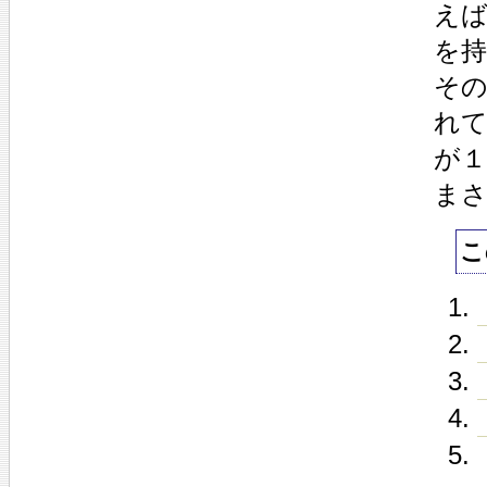
え
を
その
れ
が１
ま
こ