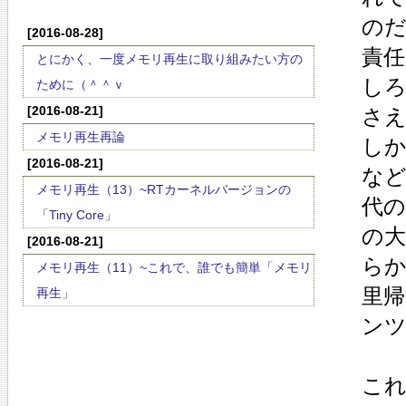
の
[2016-08-28]
責
とにかく、一度メモリ再生に取り組みたい方の
し
ために（＾＾ｖ
[2016-08-21]
さ
メモリ再生再論
しか
[2016-08-21]
など
メモリ再生（13）~RTカーネルバージョンの
代
「Tiny Core」
の
[2016-08-21]
らか
メモリ再生（11）~これで、誰でも簡単「メモリ
里
再生」
ン
こ