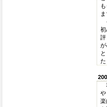
も
ま
そ
初
評
が
と
た
20
私
や
楽