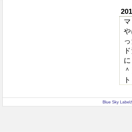
20
マ
や
っ
ド
に
＾
ト
Blue Sky La