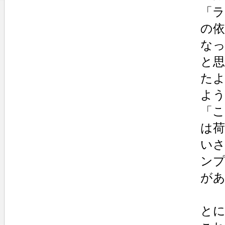
「
の
な
と
た
よ
「
は荷
い
ン
が
と