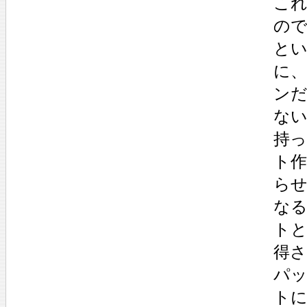
こ
の
と
に
ン
な
持
ト
ら
な
ト
得
パ
ト