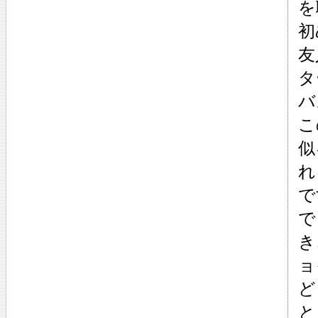
を
初
友
タ
バ
こ
似
れ
で
で
き
ョ
ど
と