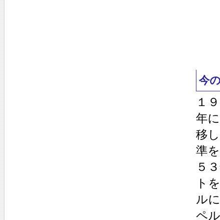
今
１９
年に
移
準を
５
ト
ル
ペ