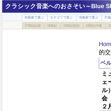
クラシック音楽へのおさそい～Blue Sky
作曲家で選ぶ
カテゴリで選ぶ
演奏家で選ぶ
不滅
17世紀以前
18世紀
19世紀初頭
19世紀中葉
1
Hom
的
ベ
ミ
ェ
ル
会
２