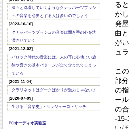
る
深々と沈潜していくようなクナッパーツブッシ
か
ュの音楽を必要とする人は多いのでしょう
発
[2023-10-10]
曲
クナッパーツブッシュの音楽は聞き手の心を沈
潜させていく
が
[2021-12-02]
ュ
バロック時代の音楽には、人の耳に心地よい旋
律や響きの基本パターンが全て含まれてしまっ
こ
ている
部
[2021-11-04]
の
クラリネットはダークばかりが魅力じゃないよ
ー
[2020-07-09]
生ける「音楽史」~ルッジェーロ・リッチ
の合
-1
PCオーディオ実験室
い