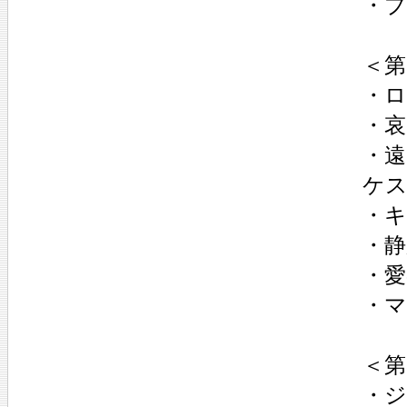
・プ
＜第
・ロ
・哀
・遠
ケス
・キ
・静
・愛
・マ
＜第
・ジ