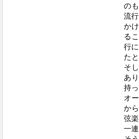
の
流
か
る
行
た
そ
あ
持
オ
か
弦
一
そう