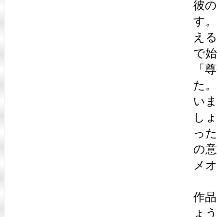
彼
す
え
で
「
た
い
しょ
った
の意
メ
作
ょ