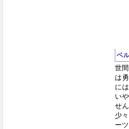
ベ
世
は
に
い
せ
少
ー