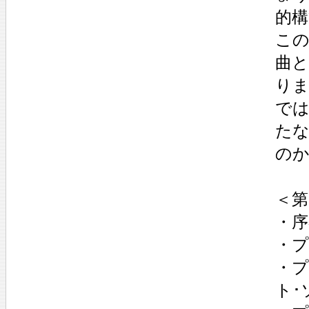
的
この
曲と
り
で
た
の
＜第
・序
・プ
・プ
ト･