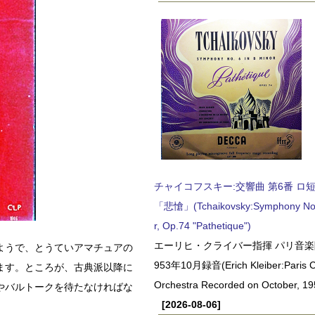
チャイコフスキー:交響曲 第6番 ロ短調,
「悲愴」(Tchaikovsky:Symphony No.6
r, Op.74 "Pathetique")
エーリヒ・クライバー指揮 パリ音楽
ようで、とうていアマチュアの
953年10月録音(Erich Kleiber:Paris C
ます。ところが、古典派以降に
Orchestra Recorded on October, 19
やバルトークを待たなければな
[2026-08-06]