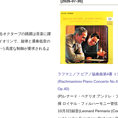
[2026-07-30]
れるオクターブの跳躍は音楽に躍
イオリンで、旋律と通奏低音の
いう高度な制御が要求されるよ
ラフマニノフ:ピアノ協奏曲第4番 ト短調
(Rachmaninov:Piano Concerto No.4 
Op.40)
(P)レナード・ペナリオ:アンドレ・
揮 ロイヤル・フィルハーモニー管弦楽
10月3日録音(Leonard Pennario:(Con