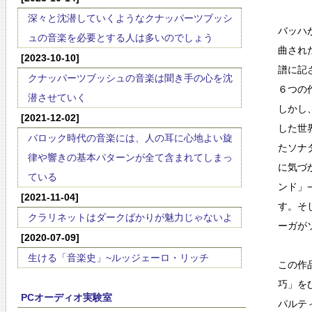
深々と沈潜していくようなクナッパーツブッシ
バッハ
ュの音楽を必要とする人は多いのでしょう
曲され
[2023-10-10]
譜に記
クナッパーツブッシュの音楽は聞き手の心を沈
６つの
潜させていく
しかし
[2021-12-02]
した世
バロック時代の音楽には、人の耳に心地よい旋
たソナ
律や響きの基本パターンが全て含まれてしまっ
に気づ
ている
ンド」
[2021-11-04]
す。そ
クラリネットはダークばかりが魅力じゃないよ
ーガが
[2020-07-09]
生ける「音楽史」~ルッジェーロ・リッチ
この作
巧」を
PCオーディオ実験室
パルテ