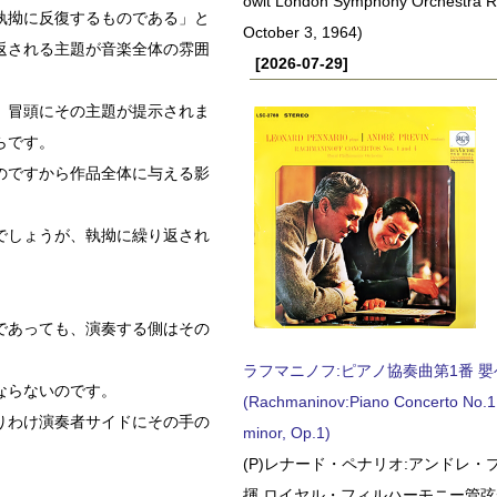
owit London Symphony Orchestra 
執拗に反復するものである」と
October 3, 1964)
返される主題が音楽全体の雰囲
[2026-07-29]
。冒頭にその主題が提示されま
らです。
のですから作品全体に与える影
でしょうが、執拗に繰り返され
であっても、演奏する側はその
ラフマニノフ:ピアノ協奏曲第1番 嬰ヘ短
ならないのです。
(Rachmaninov:Piano Concerto No.1 
りわけ演奏者サイドにその手の
minor, Op.1)
(P)レナード・ペナリオ:アンドレ・
揮 ロイヤル・フィルハーモニー管弦楽