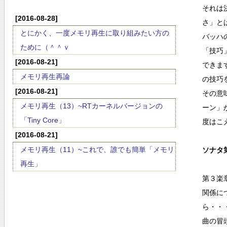
それは
[2016-08-28]
さ」と
とにかく、一度メモリ再生に取り組みたい方の
バッハ
ために（＾＾ｖ
「技巧
[2016-08-21]
できま
メモリ再生再論
の技巧
[2016-08-21]
その意
メモリ再生（13）~RTカーネルバージョンの
ーン」
「Tiny Core」
度はこ
[2016-08-21]
メモリ再生（11）~これで、誰でも簡単「メモリ
ソナタ第
再生」
第３楽
関係に
ら・・
曲の冒