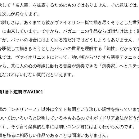
決して「名人芸」を披露するためのものではありません。その意味では
は次元が異なります。
の難しさは、あくまでも彼がヴァイオリン一挺で描き尽くそうとした世
」に由来しています。ですから、パガニーニの作品ならば指だけはよく
すが、バッハの場合にはよく回る指だけではどうしようもありません。
を駆使して描ききろうとしたバッハの世界を理解する「知性」だからで
味では、ヴァイオリニストにとって、幼い頃からひたすら演奏テクニッ
から、真に人の心の琴線に触れる音楽が演奏できる「演奏家」へとステ
えなければいけない関門だといえます。
1番ト短調 BWV1001
章の「シチリアーノ」以外は全てト短調という珍しい調性を持っていま
ついてはいろいろと説明している本もあるのですが（ドリア旋法がどう
・）、そう言う楽典的な事には弱いユング君にはよくわからんのです。
頭を飾るに相応しい作品であることは間違いありません。