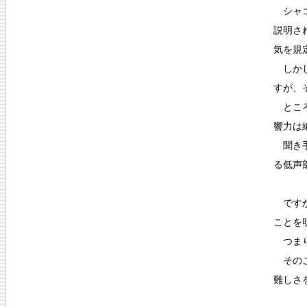
シャコ
説明さ
気を規
しかし
すが、
ところ
響力は
聞き手
る低声
ですか
ことを
つまり
そのこ
難しさ