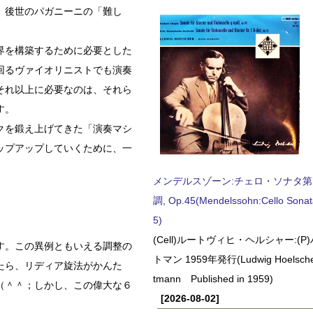
、後世のパガニーニの「難し
界を構築するために必要とした
回るヴァイオリニストでも演奏
それ以上に必要なのは、それら
す。
クを鍛え上げてきた「演奏マシ
ップアップしていくために、一
メンデルスゾーン:チェロ・ソナタ第
調, Op.45(Mendelssohn:Cello Sonat
5)
(Cell)ルートヴィヒ・ヘルシャー:(
す。この異例ともいえる調整の
トマン 1959年発行(Ludwig Hoelscher
たら、リディア旋法がかんた
tmann Published in 1959)
（＾＾；しかし、この偉大な６
[2026-08-02]