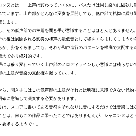
ンヌとは、「上声は変わっていくのに、バスだけは同じ楽句に固執し
れています。上声部がどんなに変奏を展開しても、低声部で執拗に繰り
定します。
、その低声部での主題を聞き手が意識することはほとんどありません
その後は展開される変奏の和声の最低音として姿をくらましてしまうか
が、姿をくらましても、それが和声進行のパターンを根底で支配する
絶大であり絶対的です。
には移り変わっていく上声部のメロディラインしか意識には残らない
部の主題が音楽の支配権を握っています。
ら、聞き手にはこの低声部の主題がそれとは明確に意識できない代物
明確に意識して演奏する必要があります。
は、スコアに書いてある音符をそれなりに音にするだけでは音楽には
とは、何もこの作品に限ったことではありませんが、シャコンヌはと
を要求するようです。