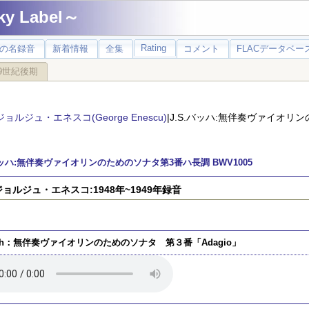
 Label～
Rating
の名録音
新着情報
全集
コメント
FLACデータベース
9世紀後期
ジョルジュ・エネスコ(George Enescu)
|J.S.バッハ:無伴奏ヴァイオリ
.バッハ:無伴奏ヴァイオリンのためのソナタ第3番ハ長調 BWV1005
)ジョルジュ・エネスコ:1948年~1949年録音
ch：無伴奏ヴァイオリンのためのソナタ 第３番「Adagio」