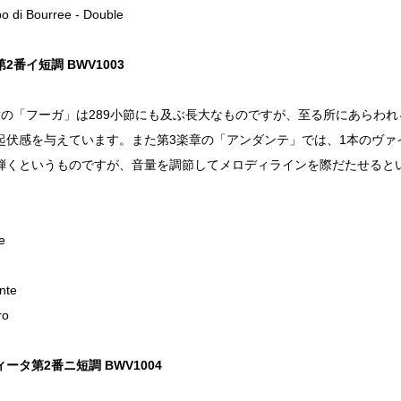
o di Bourree - Double
2番イ短調 BWV1003
章の「フーガ」は289小節にも及ぶ長大なものですが、至る所にあらわ
起伏感を与えています。また第3楽章の「アンダンテ」では、1本のヴァ
弾くというものですが、音量を調節してメロディラインを際だたせると
。
e
nte
ro
ータ第2番ニ短調 BWV1004