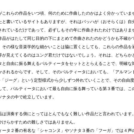
がこれらの作品をいつ頃、何のために作曲したのかはよく分かっていま
たと書いているサイトもありますが、それはバッハが（おそらくは）自
されているだけであって、必ずしもその年に作曲されたわけではありま
作品がはたして同じ目的の下にまとめて作曲されたのかどうかも不確か
、その様な音楽学的な細かいことは脇に置くとしても、これらの作品を
界が見えてくるのはユング君だけではないでしょう。それは、どちらか
タと自由に振る舞えるパルティータをセットととらえることで、明確な
かされるからです。そして、そのパルティータにおいても、「アルマンド
−「ジーグ」という定型様式から少しずつ外れていくことで、その自由
して、パルティータにおいて最も自由に振る舞っている第３番では、こ
ソナタの中で屹立しています。
品は演奏する側にとってはとんでもなく難しい作品だと言われています
ひけらかすための難しさではありません。
ィータ２番の有名な「シャコンヌ」やソナタ３番の「フーガ」では４声