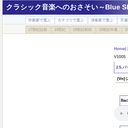
クラシック音楽へのおさそい～Blue Sky
作曲家で選ぶ
カテゴリで選ぶ
演奏家で選ぶ
不滅
17世紀以前
18世紀
19世紀初頭
19世紀中葉
1
Home
|
V1005
J.S
(Vn
Ba