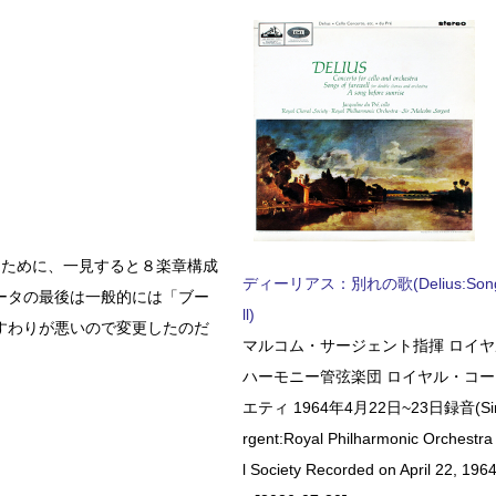
るために、一見すると８楽章構成
ディーリアス：別れの歌(Delius:Songs 
ータの最後は一般的には「ブー
ll)
すわりが悪いので変更したのだ
マルコム・サージェント指揮 ロイ
ハーモニー管弦楽団 ロイヤル・コ
エティ 1964年4月22日~23日録音(Sir 
rgent:Royal Philharmonic Orchestra
l Society Recorded on April 22, 1964