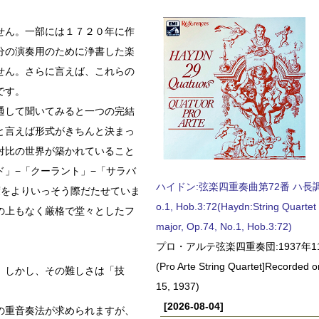
せん。一部には１７２０年に作
分の演奏用のために浄書した楽
せん。さらに言えば、これらの
です。
通して聞いてみると一つの完結
と言えば形式がきちんと決まっ
対比の世界が築かれていること
」−「クーラント」−「サラバ
ハイドン:弦楽四重奏曲第72番 ハ長調, O
度をよりいっそう際だたせていま
o.1, Hob.3:72(Haydn:String Quartet
の上もなく厳格で堂々としたフ
major, Op.74, No.1, Hob.3:72)
プロ・アルテ弦楽四重奏団:1937年1
(Pro Arte String Quartet]Recorded
。しかし、その難しさは「技
15, 1937)
[2026-08-04]
の重音奏法が求められますが、