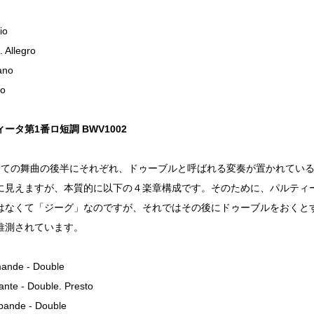
io
. Allegro
iano
to
ータ第1番ロ短調 BWV1002
全ての舞曲の後半にそれぞれ、ドゥーブルと呼ばれる変奏が置かれてい
に見えますが、本質的に以下の４楽章構成です。そのために、パルティ
はなくて「ジーグ」なのですが、それではその後にドゥーブルをおくと
推測されています。
mande - Double
ante - Double. Presto
bande - Double