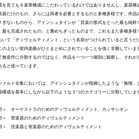
成を見ても６楽章構成にこだわっているわけではありませんし、楽器構
楽器だけのもの、さらには両者を必要とするものと多種多様です。作品
すぎないものから、アインシュタインが「音楽の形式をとった最も純粋
、最も完成されたもの」と褒めちぎったものまで、これもまた多種多様
おいて「ディヴェルティメント」という名前がつけられていると言うだ
この上ない室内楽曲がひとまとめにされていることを強く非難していま
て無造作に分類するのではなく、作品を一つ一つ個別に観察し、それが
あると述べています。
ツァルト全集においては、アインシュタインが指摘したような「無情」
器構成を基本にしながら以下のような３つのカテゴリーに分類していま
部＞ オーケストラのためのディヴェルティメント、カッサシオン
部＞ 管楽器のためのディヴェルティメント
部＞ 弦楽器と管楽器のためのディヴェルティメント