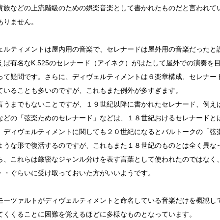
貴族などの上流階級のための娯楽音楽として書かれたものだと言われて
ありません。
ェルティメントは屋内用の音楽で、セレナードは屋外用の音楽だったと
えば有名なK.525のセレナード（アイネク）がはたして屋外での演奏を
って疑問です。さらに、ディヴェルティメントは６楽章構成、セレナー
ていることも多いのですが、これもまた例外が多すぎます。
言うまでもないことですが、１９世紀以降に書かれたセレナード、例え
などの「弦楽ためのセレナード」などは、１８世紀おけるセレナードと
。ディヴェルティメントに関しても２０世紀になるとバルトークの「弦
ような形で復活するのですが、これもまた１８世紀のものとは全く異な
ら、これらは厳密なジャンル分けを表す言葉として使われたのではなく
・・ぐらいに受け取っておいた方がいいようです。
モーツァルトがディヴェルティメントと命名している音楽だけを概観し
てくくることに困難を覚えるほどに多様なものとなっています。