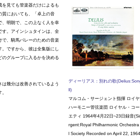
成を見ても管楽器だけによるも
の質においても、「卓上の音
で、明朗で、この上なく人を幸
です。アインシュタインは、全
けで、騎馬バレーのための音楽
す。ですから、彼は全集版にし
どのグループに入るかを決める
ディーリアス：別れの歌(Delius:Songs 
さは幾分は改善されているよう
ll)
す。
マルコム・サージェント指揮 ロイ
ハーモニー管弦楽団 ロイヤル・コ
エティ 1964年4月22日~23日録音(Sir 
rgent:Royal Philharmonic Orchestra
l Society Recorded on April 22, 1964