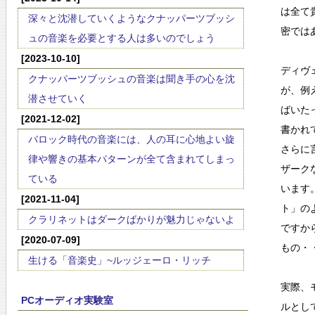
は全て
深々と沈潜していくようなクナッパーツブッシ
密では
ュの音楽を必要とする人は多いのでしょう
[2023-10-10]
ディヴ
クナッパーツブッシュの音楽は聞き手の心を沈
が、例
潜させていく
ばいた
[2021-12-02]
書かれ
バロック時代の音楽には、人の耳に心地よい旋
さらに
律や響きの基本パターンが全て含まれてしまっ
ザーク
ている
います
[2021-11-04]
ト」の
クラリネットはダークばかりが魅力じゃないよ
ですか
[2020-07-09]
もの・
生ける「音楽史」~ルッジェーロ・リッチ
実際、
PCオーディオ実験室
ルとし