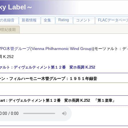
 Label～
Rating
の名録音
新着情報
全集
コメント
FLACデータベース
9世紀後期
VPO木管グループ(Vienna Philharmonic Wind Group)
|モーツァルト：
K.252
ァルト：ディヴェルティメント第１２番 変ホ長調 K.252
ーン・フィルハーモニー木管グループ：１９５１年録音
zart：ディヴェルティメント第１２番 変ホ長調 K.252 「第１楽章」