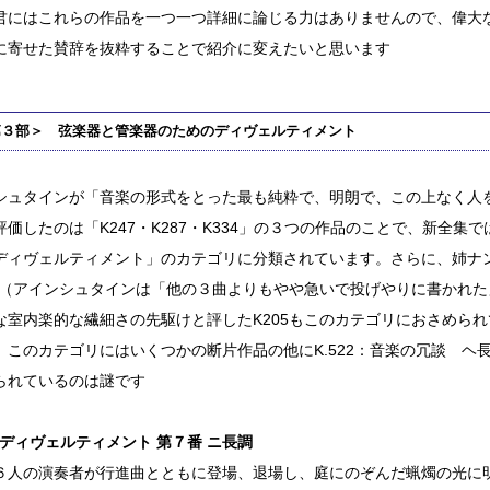
君にはこれらの作品を一つ一つ詳細に論じる力はありませんので、偉大
に寄せた賛辞を抜粋することで紹介に変えたいと思います
第３部＞ 弦楽器と管楽器のためのディヴェルティメント
シュタインが「音楽の形式をとった最も純粋で、明朗で、この上なく人
評価したのは「K247・K287・K334」の３つの作品のことで、新全集
ディヴェルティメント」のカテゴリに分類されています。さらに、姉ナ
51（アインシュタインは「他の３曲よりもやや急いで投げやりに書かれ
な室内楽的な繊細さの先駆けと評したK205もこのカテゴリにおさめら
、このカテゴリにはいくつかの断片作品の他にK.522：音楽の冗談 ヘ
られているのは謎です
：ディヴェルティメント 第７番 ニ長調
６人の演奏者が行進曲とともに登場、退場し、庭にのぞんだ蝋燭の光に