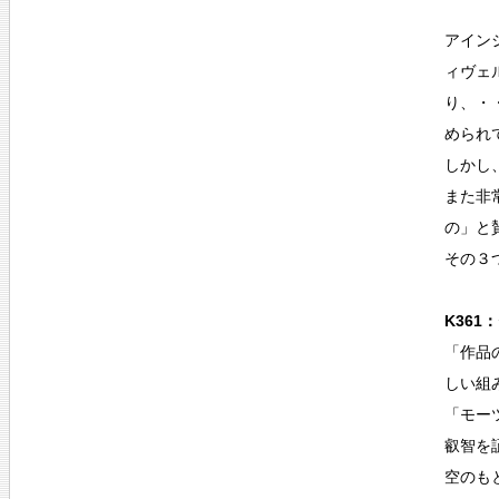
アイン
ィヴェ
り、・
められ
しかし
また非
の」と
その３つ
K36
「作品
しい組
「モー
叡智を
空のも