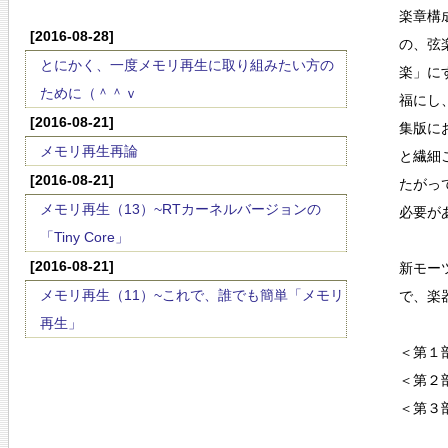
楽章構
[2016-08-28]
の、弦
とにかく、一度メモリ再生に取り組みたい方の
楽」に
ために（＾＾ｖ
福にし
[2016-08-21]
集版に
メモリ再生再論
と繊細
[2016-08-21]
たがっ
メモリ再生（13）~RTカーネルバージョンの
必要が
「Tiny Core」
[2016-08-21]
新モー
メモリ再生（11）~これで、誰でも簡単「メモリ
で、楽
再生」
＜第１
＜第２
＜第３