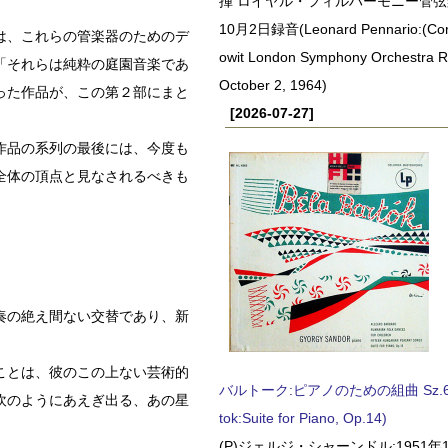
揮 ロイヤル・フィルハーモニー管弦楽
10月2日録音(Leonard Pennario:(Con
は、これらの管楽器のためのデ
owit London Symphony Orchestra 
「それらは純粋の庭園音楽であ
October 2, 1964)
った作品が、この第２部にまと
[2026-07-27]
作品の系列の最後には、今度も
全体の頂点と見なされるべきも
奏の絶え間ない交替であり、新
ことは、彼のこの上ない芸術的
バルトーク:ピアノのための組曲 Sz.62 
吹のようにあえぎ出る、あの星
tok:Suite for Piano, Op.14)
(P)ジェルジ・シャーンドル:1951年1