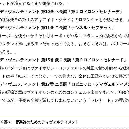
メントが演奏するさまが想像される。」
7：ディヴェルティメント 第10番 ヘ長調「第１ロドロン・セレナーデ」
の緩徐楽章の第１の方はアイネ・クライネのロマンツェを予感させる。
1：ディヴェルティメント 第11番 ニ長調「ナンネル・セプテット」
オーボエを使うのか？それはオーボエが非常にフランス的であるからで
でフランス風に振る舞いたかったのである。おそらくそれは、パリで一
あろう。」
7：ディヴェルティメント 第15番 変ロ長調「第２ロドロン・セレナード」
目のアダージョはヴァイオリン・コンチェルトの純正で情の細やかな緩
、もはや「結末」ではなく、一つの偉大な、全体に王冠をかぶせる終楽
4：ディヴェルティメント 第17番 ニ長調「ロビニッヒ・ディヴェルティメ
目の緩徐楽章はヴァイオリンのためのコンチェルト楽曲であって、独奏
たてるが、伴奏も全然沈黙してしまわないという「セレナード」の理想
第２部＞ 管楽器のためのディヴェルティメント