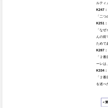
ルティ
K24
「二つ
K25
「なぜ
んの前
ためで
K28
「２番
ーレは
K33
「２番
を述べ
＜