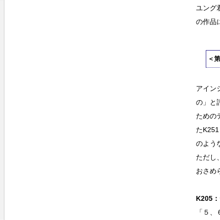
ユング
の作品
＜
アイン
の」と
ための
たK2
のよう
ただし
おさめ
K205
「５、