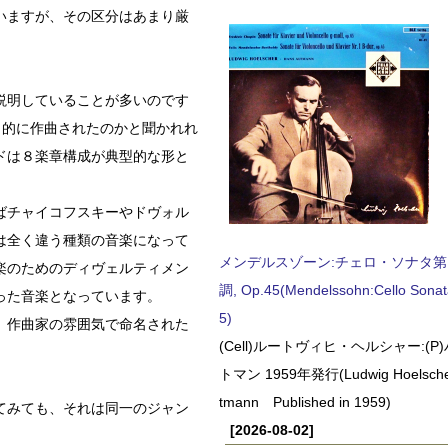
いますが、その区分はあまり厳
説明していることが多いのです
目的に作曲されたのかと聞かれれ
ドは８楽章構成が典型的な形と
ばチャイコフスキーやドヴォル
は全く違う種類の音楽になって
メンデルスゾーン:チェロ・ソナタ第
楽のためのディヴェルティメン
調, Op.45(Mendelssohn:Cello Sonat
った音楽となっています。
5)
、作曲家の雰囲気で命名された
(Cell)ルートヴィヒ・ヘルシャー:(
トマン 1959年発行(Ludwig Hoelscher
tmann Published in 1959)
てみても、それは同一のジャン
[2026-08-02]