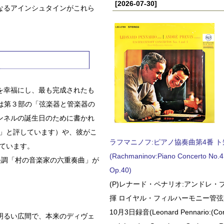
[2026-07-30]
なるアインシュタインがこれら
を幸福にし、最も完成されたも
では第３部の「弦楽器と管楽器の
ンネルの誕生日のために書かれ
た」と評しています）や、彼がこ
ラフマニノフ:ピアノ協奏曲第4番 ト短調
れています。
(Rachmaninov:Piano Concerto No.4 
長調「村の音楽家の六重奏曲」が
Op.40)
(P)レナード・ペナリオ:アンドレ・
揮 ロイヤル・フィルハーモニー管弦楽
10月3日録音(Leonard Pennario:(Con
明るい広間で、本来のディヴェ