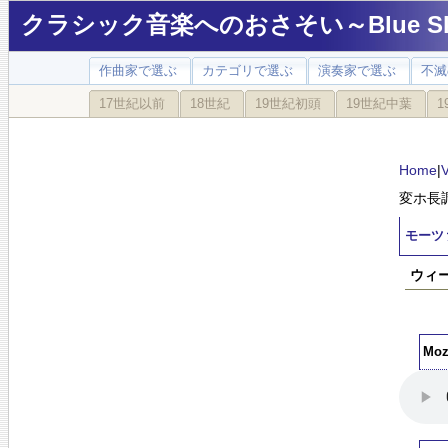
クラシック音楽へのおさそい～Blue Sky
作曲家で選ぶ
カテゴリで選ぶ
演奏家で選ぶ
不滅
17世紀以前
18世紀
19世紀初頭
19世紀中葉
1
Home
|
変ホ長調 
モーツ
ウィ
Mo