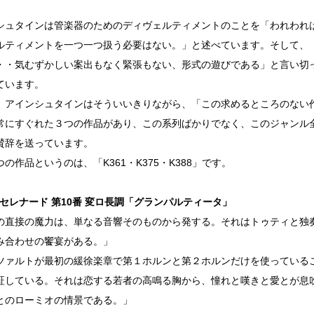
シュタインは管楽器のためのディヴェルティメントのことを「われわれ
ルティメントを一つ一つ扱う必要はない。」と述べています。そして、
・・気むずかしい案出もなく緊張もない、形式の遊びである」と言い切
ています。
、アインシュタインはそういいきりながら、「この求めるところのない
常にすぐれた３つの作品があり、この系列ばかりでなく、このジャンル
賛辞を送っています。
の作品というのは、「K361・K375・K388」です。
1：セレナード 第10番 変ロ長調「グランパルティータ」
の直接の魔力は、単なる音響そのものから発する。それはトゥティと独
み合わせの饗宴がある。」
ツァルトが最初の緩徐楽章で第１ホルンと第２ホルンだけを使っている
証している。それは恋する若者の高鳴る胸から、憧れと嘆きと愛とが息
とのローミオの情景である。」