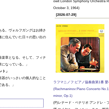
owit London Symphony Orchestra 
October 3, 1964)
[2026-07-29]
」
ある。ヴォルフガングはお姉さ
緒に住んでいた日々の思い出の
徐楽章となる。そして、フィナ
章になっている。」
ント」
楽器がいっさいの個人的なこと
ラフマニノフ:ピアノ協奏曲第1番 嬰ヘ短
である。」
(Rachmaninov:Piano Concerto No.1 
minor, Op.1)
(P)レナード・ペナリオ:アンドレ・