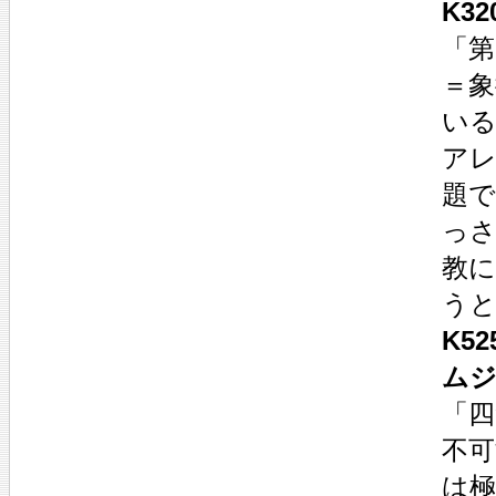
K3
「第
＝
いる
アレ
題
っ
教
う
K5
ム
「
不
は