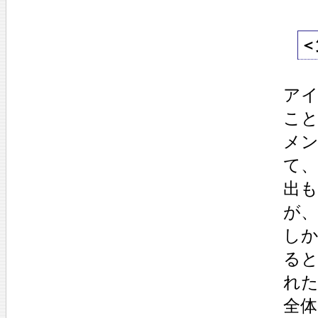
＜
ア
こ
メ
て、
出
が
し
る
れ
全