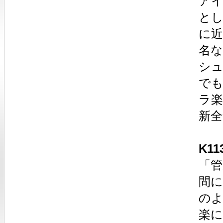
ア
と
に
名な
シ
で
ラ
新
K1
「
間に
の
楽に