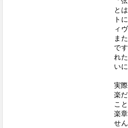
「
と
ト
ィ
ま
で
れ
い
実
楽
こ
楽
せ