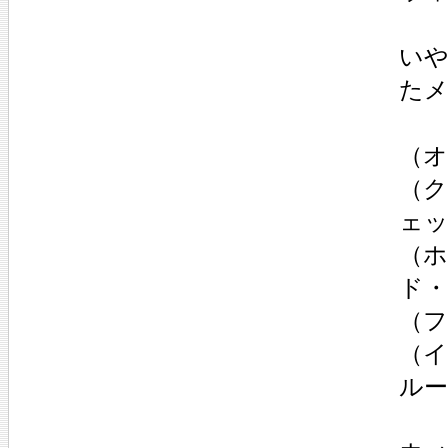
い
た
（
（
ェ
（
ド
（
（
ル