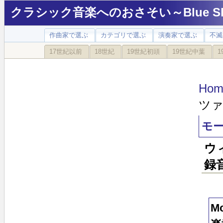
クラシック音楽へのおさそい～Blue Sky
作曲家で選ぶ
カテゴリで選ぶ
演奏家で選ぶ
不滅
17世紀以前
18世紀
19世紀初頭
19世紀中葉
1
Hom
ツァ
モー
ウ
録
M