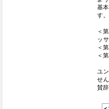
基
す。
＜
ッ
＜
＜
ユ
せ
賛
＜