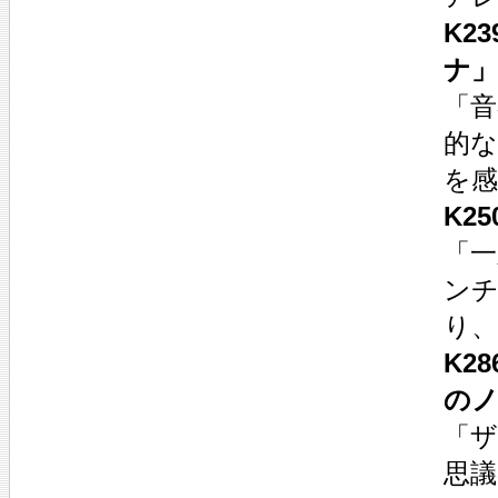
K2
ナ」
「音
的
を
K2
「
ン
り
K2
の
「
思