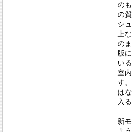
の
の
シ
上
の
版
い
室
す
は
入
新
よ