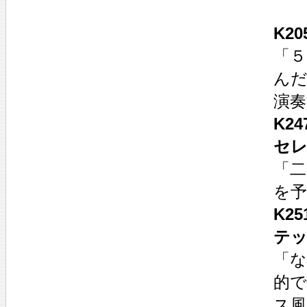
K2
「５
ん
演
K2
セ
「
を予
K2
テ
「
的
ス