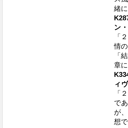
緒
K2
ン
「
情
「結
章
K3
ィ
「
で
が
想で