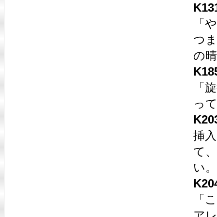
K1
「
つ
の
K1
「旋
っ
K2
挿
て
い。
K2
「
ア