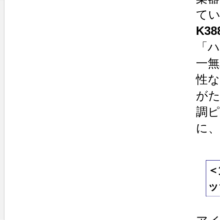
て
K3
「
一
性
が
調ピ
に
＜
ッ