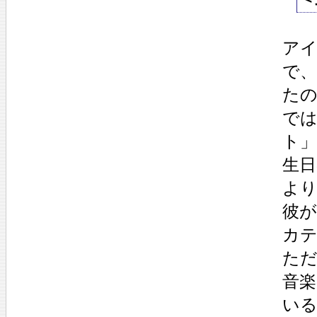
ア
で
たの
で
ト
生日
よ
彼が
カ
ただ
音楽
い