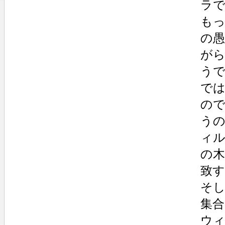
ラ
も
の
が
う
で
の
う
ィ
の
致
そ
集
ウ