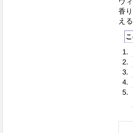
ウ
香
え
こ