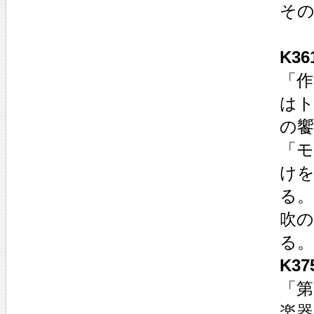
その
K3
「
は
の饗
「
け
る
吹
る。
K3
「第
楽器