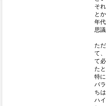
それ
とか
年
思議
た
て
て
た
特
バ
ち
ハ