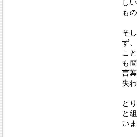
し
もの
そ
ず
こ
も
言葉
失
と
と
い