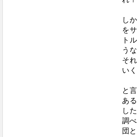
し
をサ
トル
う
そ
い
と
あ
し
調べ
団