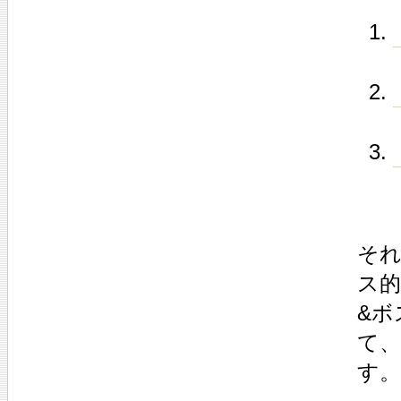
そ
ス
&ボ
て
す。