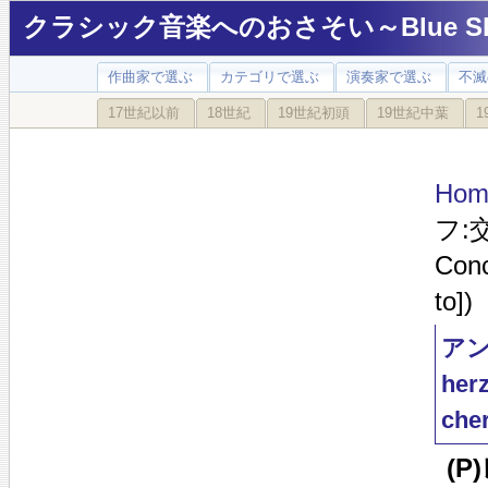
クラシック音楽へのおさそい～Blue Sky
作曲家で選ぶ
カテゴリで選ぶ
演奏家で選ぶ
不滅
17世紀以前
18世紀
19世紀初頭
19世紀中葉
1
Hom
フ:交
Conc
to])
アン
herz
cher
(