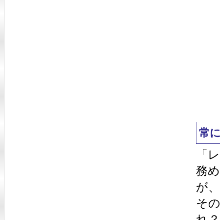
常
「
務
が
そ
れ