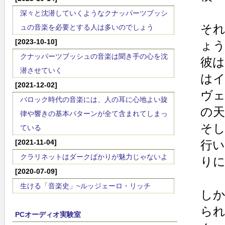
深々と沈潜していくようなクナッパーツブッシ
そ
ュの音楽を必要とする人は多いのでしょう
[2023-10-10]
ょ
クナッパーツブッシュの音楽は聞き手の心を沈
彼
潜させていく
はイ
[2021-12-02]
ヴ
バロック時代の音楽には、人の耳に心地よい旋
の
律や響きの基本パターンが全て含まれてしまっ
そ
ている
[2021-11-04]
行
クラリネットはダークばかりが魅力じゃないよ
り
[2020-07-09]
生ける「音楽史」~ルッジェーロ・リッチ
しか
ら
PCオーディオ実験室