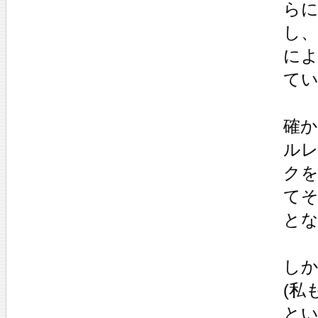
らに
し、
に
て
確
ル
クを
て
と
し
(私
と