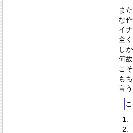
ま
な
イナ
全
し
何
こ
も
言う
こ