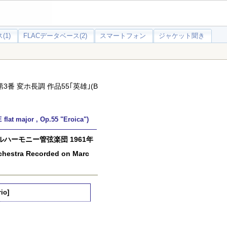
(1)
FLACデータベース(2)
スマートフォン
ジャケット聞き
3番 変ホ長調 作品55｢英雄｣(B
major , Op.55 "Eroica")
ーモニー管弦楽団 1961年
hestra Recorded on Marc
io]