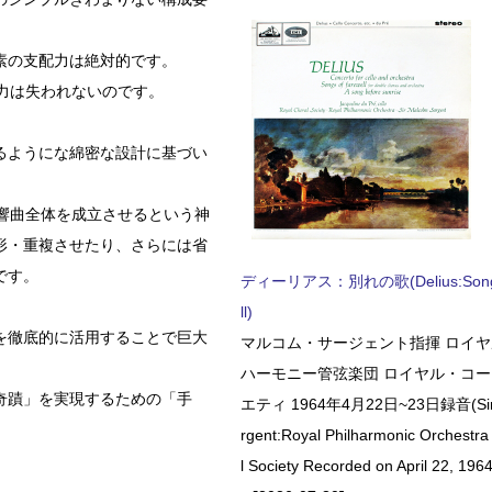
素の支配力は絶対的です。
力は失われないのです。
るようにな綿密な設計に基づい
響曲全体を成立させるという神
形・重複させたり、さらには省
です。
ディーリアス：別れの歌(Delius:Songs 
ll)
を徹底的に活用することで巨大
マルコム・サージェント指揮 ロイ
ハーモニー管弦楽団 ロイヤル・コ
奇蹟」を実現するための「手
エティ 1964年4月22日~23日録音(Sir 
rgent:Royal Philharmonic Orchestra
l Society Recorded on April 22, 1964