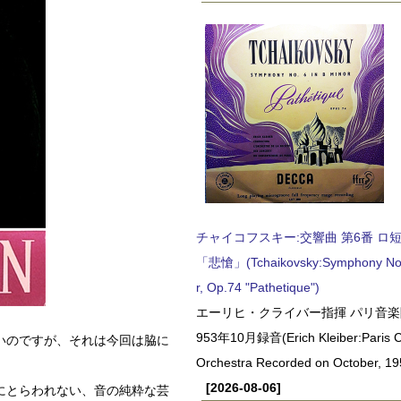
チャイコフスキー:交響曲 第6番 ロ短調,
「悲愴」(Tchaikovsky:Symphony No.6
r, Op.74 "Pathetique")
エーリヒ・クライバー指揮 パリ音楽
953年10月録音(Erich Kleiber:Paris C
いのですが、それは今回は脇に
Orchestra Recorded on October, 19
[2026-08-06]
にとらわれない、音の純粋な芸