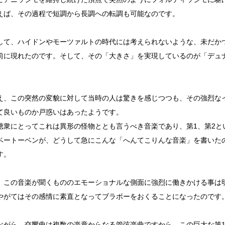
えば、その過程で短調から長調への転調も可能なのです。
して、ハイドンやモーツァルトの時代には考えられないような、未だか
前に現れたのです。そして、その「大きさ」を実現しているのが「デュ
え、この突然の変貌に対して当時の人は驚きを感じつつも、その強烈な
て良いものか戸惑いはあったようです。
聴衆にとってこれは異形の怪物ととも言うべき音楽であり、第1、第2と
ベートーベンが、どうして急にこんな「へんてこりんな音楽」を書いた
す。
、この音楽が聞くもののエモーショナルな側面に強烈に働きかける事は
やがてはその感情に素直となってブラボーをおくることになったのです
ながら、交響曲は複数の楽章からなる管弦楽曲ですから、この巨大な第