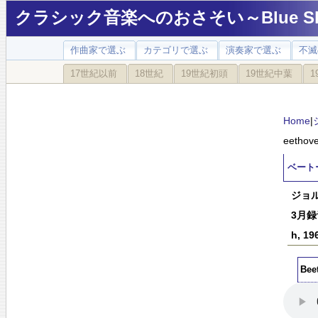
クラシック音楽へのおさそい～Blue Sky
作曲家で選ぶ
カテゴリで選ぶ
演奏家で選ぶ
不滅
17世紀以前
18世紀
19世紀初頭
19世紀中葉
1
Home
|
eethove
ベートーベ
ジョ
3月録音
h, 19
Bee