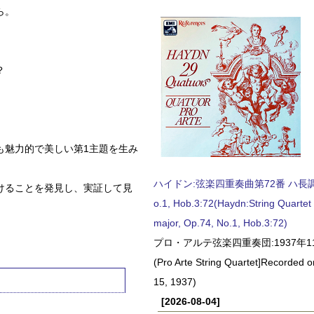
ら。
？
も魅力的で美しい第1主題を生み
ハイドン:弦楽四重奏曲第72番 ハ長調, O
けることを発見し、実証して見
o.1, Hob.3:72(Haydn:String Quartet
major, Op.74, No.1, Hob.3:72)
プロ・アルテ弦楽四重奏団:1937年1
(Pro Arte String Quartet]Recorded
15, 1937)
[2026-08-04]