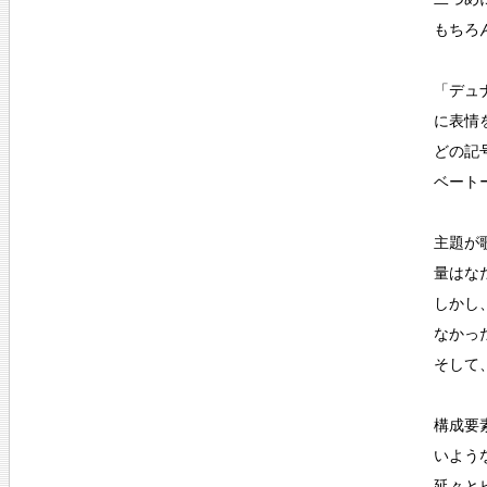
もちろ
「デュ
に表情
どの記
ベート
主題が
量はな
しかし
なかっ
そして
構成要
いよう
延々と