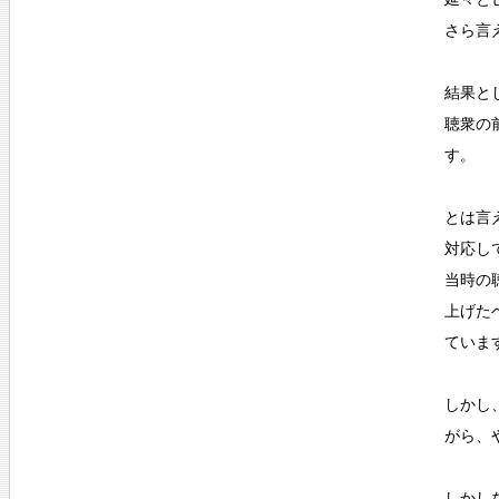
さら言
結果と
聴衆の
す。
とは言
対応し
当時の
上げた
ていま
しかし
がら、
しかし