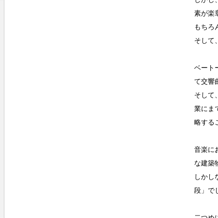
素が楽
もちろ
そして
ベート
て交響
そして
業にま
略する
音楽に
な建築
しかし
段」で
二つめ