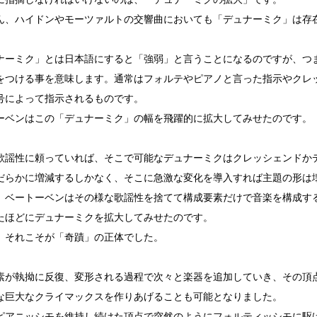
ん、ハイドンやモーツァルトの交響曲においても「デュナーミク」は存
ナーミク」とは日本語にすると「強弱」と言うことになるのですが、つ
をつける事を意味します。通常はフォルテやピアノと言った指示やクレ
号によって指示されるものです。
ーベンはこの「デュナーミク」の幅を飛躍的に拡大してみせたのです。
歌謡性に頼っていれば、そこで可能なデュナーミクはクレッシェンドか
だらかに増減するしかなく、そこに急激な変化を導入すれば主題の形は
、ベートーベンはその様な歌謡性を捨てて構成要素だけで音楽を構成す
たほどにデュナーミクを拡大してみせたのです。
、それこそが「奇蹟」の正体でした。
素が執拗に反復、変形される過程で次々と楽器を追加していき、その頂
な巨大なクライマックスを作りあげることも可能となりました。
ピアニッシモを維持し続けた頂点で突然のようにフォルティッシモに駆