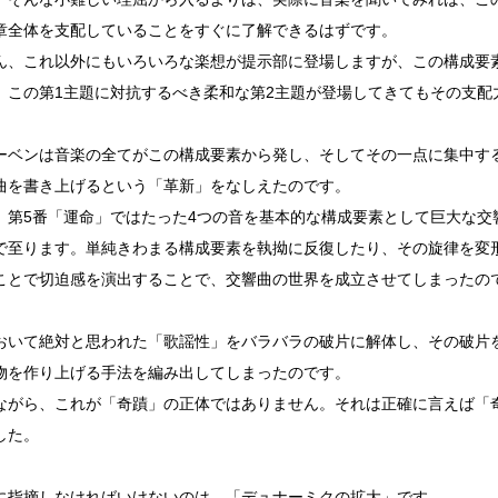
章全体を支配していることをすぐに了解できるはずです。
ん、これ以外にもいろいろな楽想が提示部に登場しますが、この構成要
、この第1主題に対抗するべき柔和な第2主題が登場してきてもその支配
ーベンは音楽の全てがこの構成要素から発し、そしてその一点に集中す
曲を書き上げるという「革新」をなしえたのです。
、第5番「運命」ではたった4つの音を基本的な構成要素として巨大な交
で至ります。単純きわまる構成要素を執拗に反復したり、その旋律を変
ことで切迫感を演出することで、交響曲の世界を成立させてしまったの
おいて絶対と思われた「歌謡性」をバラバラの破片に解体し、その破片
物を作り上げる手法を編み出してしまったのです。
ながら、これが「奇蹟」の正体ではありません。それは正確に言えば「
した。
に指摘しなければいけないのは、「デュナーミクの拡大」です。