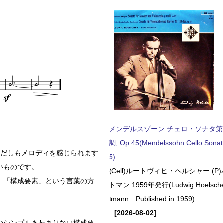
メンデルスゾーン:チェロ・ソナタ第
調, Op.45(Mendelssohn:Cello Sonat
まだしもメロディを感じられます
5)
いものです。
(Cell)ルートヴィヒ・ヘルシャー:(
、「構成要素」という言葉の方
トマン 1959年発行(Ludwig Hoelscher
tmann Published in 1959)
[2026-08-02]
のシンプルきわまりない構成要