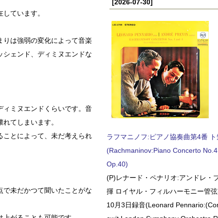
[2026-07-30]
在しています。
まりは強弱の変化によって音楽
ッシェンド、ディミヌエンドな
ディミヌエンドくらいです。音
壊れてしまいます。
ることによって、未だ考えられ
ラフマニノフ:ピアノ協奏曲第4番 ト短調
(Rachmaninov:Piano Concerto No.4 
Op.40)
(P)レナード・ペナリオ:アンドレ・
点で未だかつて聞いたことがな
揮 ロイヤル・フィルハーモニー管弦楽
10月3日録音(Leonard Pennario:(Con
け上がることも可能です。