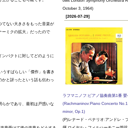
owit London Symphony Orchestra 
October 3, 1964)
[2026-07-29]
つてない大きさをもった音楽が
ナーミクの拡大」だったので
インパクトに対してどのように
いうすばらしい「傑作」を書き
のかと訝ったという話も伝わっ
ラフマニノフ:ピアノ協奏曲第1番 嬰ヘ短
(Rachmaninov:Piano Concerto No.1 
明らかであり、最初は戸惑いな
minor, Op.1)
。
(P)レナード・ペナリオ:アンドレ・
揮 ロイヤル・フィルハーモニー管弦楽
1楽章受けて後の楽章をどうする