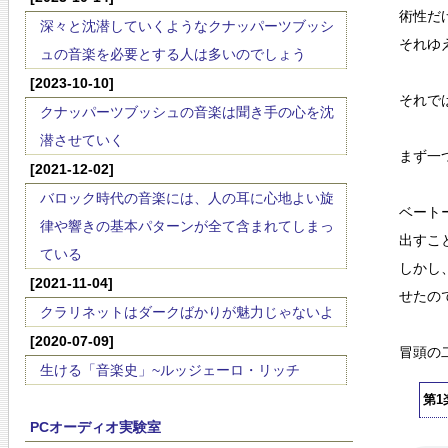
術性だ
深々と沈潜していくようなクナッパーツブッシ
それゆ
ュの音楽を必要とする人は多いのでしょう
[2023-10-10]
それで
クナッパーツブッシュの音楽は聞き手の心を沈
潜させていく
まず一
[2021-12-02]
バロック時代の音楽には、人の耳に心地よい旋
ベート
律や響きの基本パターンが全て含まれてしまっ
出すこ
ている
しかし
[2021-11-04]
せたの
クラリネットはダークばかりが魅力じゃないよ
[2020-07-09]
冒頭の
生ける「音楽史」~ルッジェーロ・リッチ
第1
PCオーディオ実験室