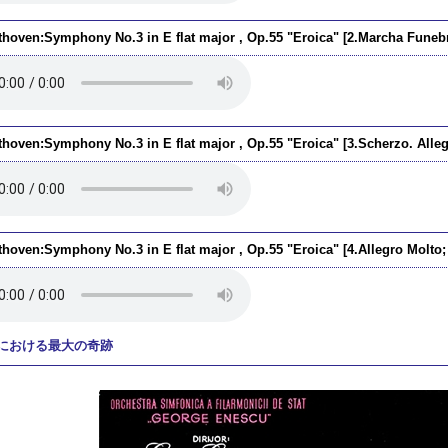
thoven:Symphony No.3 in E flat major , Op.55 "Eroica" [2.Marcha Funeb
thoven:Symphony No.3 in E flat major , Op.55 "Eroica" [3.Scherzo. Alleg
thoven:Symphony No.3 in E flat major , Op.55 "Eroica" [4.Allegro Molto
における最大の奇跡