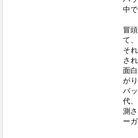
中
冒
て、
それ
さ
面
が
バ
代
測
ーガ