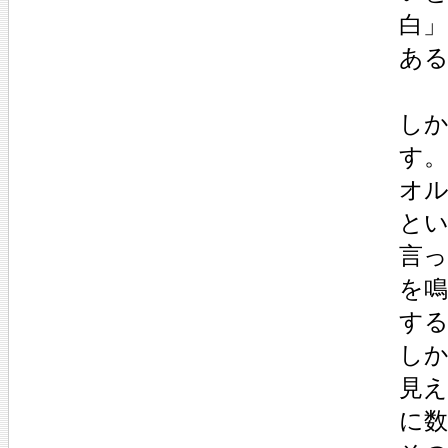
白
あ
し
す。
オ
と
言
を
す
し
見
に