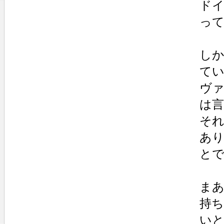
ド
っ
し
て
ヴ
は
そ
あ
と
ま
持
い