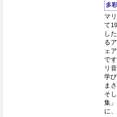
多
マリ
て1
し
る
ェ
で
リ
学
ま
そ
集」
に