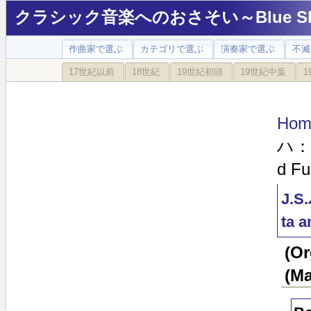
クラシック音楽へのおさそい～Blue Sky
作曲家で選ぶ
カテゴリで選ぶ
演奏家で選ぶ
不滅
17世紀以前
18世紀
19世紀初頭
19世紀中葉
1
Hom
ハ：ト
d Fu
J.
ta 
(O
(Ma