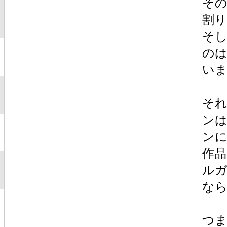
そ
割
そ
の
い
そ
ン
ン
作
ル
な
つ