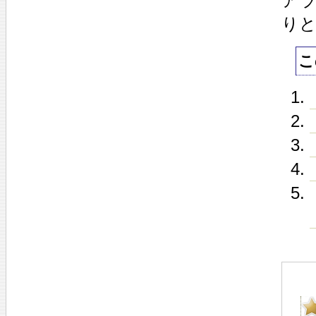
ア
り
こ