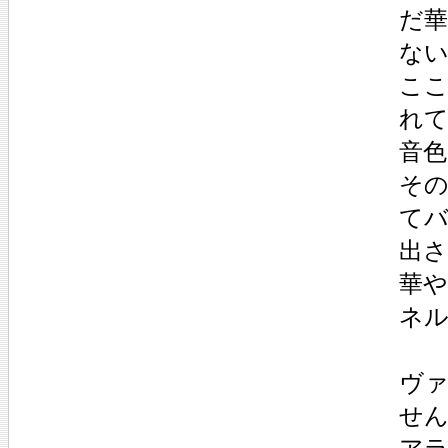
だ
な
ここ
れ
音
そ
て
出
華
ネ
ヴ
せ