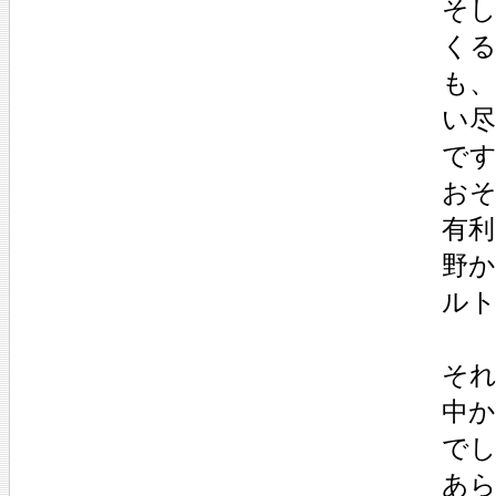
そ
く
も
い
で
お
有
野
ル
そ
中
で
あ