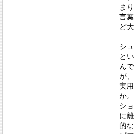
ま
言
ど
シ
と
ん
が
実
か。
シ
に
的