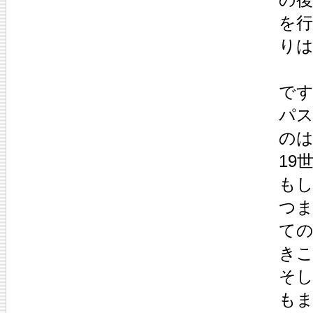
を
り
で
パ
の
19
も
つ
て
き
そ
も