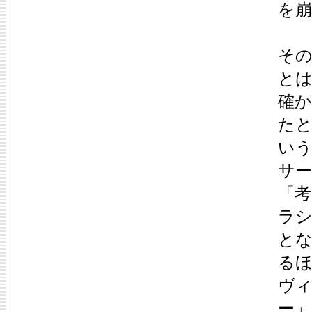
を
そ
と
確
た
い
サ
「
ラシ
と
る
ヴ
ー