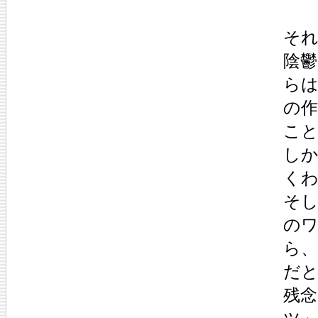
それ
陰
ら
の
こ
しか
く
そし
の
ら
だ
残