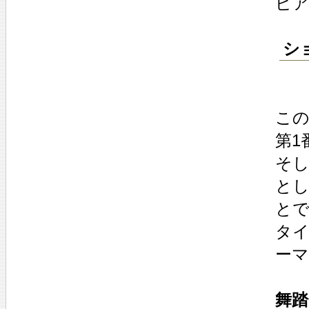
ピ
ショ
この
第1
そ
と
とで
タ
ーマ
舞