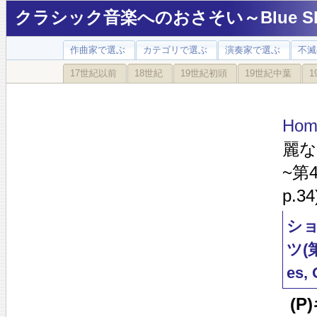
クラシック音楽へのおさそい～Blue Sky
作曲家で選ぶ
カテゴリで選ぶ
演奏家で選ぶ
不滅
17世紀以前
18世紀
19世紀初頭
19世紀中葉
1
Hom
麗な
~第4番
p.34
ショ
ツ(第
es, 
(P