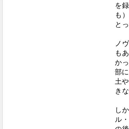
を録
も
と
ノ
も
か
部
土や
き
しか
ル
の