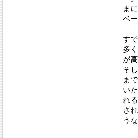
ま
ベ
す
多く
が
そ
ま
い
れ
さ
う