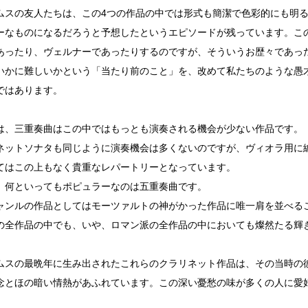
ムスの友人たちは、この4つの作品の中では形式も簡潔で色彩的にも明る
ーなものになるだろうと予想したというエピソードが残っています。こ
あったり、ヴェルナーであったりするのですが、そういうお歴々であっ
いかに難しいかという「当たり前のこと」を、改めて私たちのような愚
ではあります。
は、三重奏曲はこの中ではもっとも演奏される機会が少ない作品です。
ネットソナタも同じように演奏機会は多くないのですが、ヴィオラ用に
てはこの上もなく貴重なレパートリーとなっています。
、何といってもポピュラーなのは五重奏曲です。
ャンルの作品としてはモーツァルトの神がかった作品に唯一肩を並べる
の全作品の中でも、いや、ロマン派の全作品の中においても燦然たる輝
ムスの最晩年に生み出されたこれらのクラリネット作品は、その当時の
念とほの暗い情熱があふれています。この深い憂愁の味が多くの人に愛