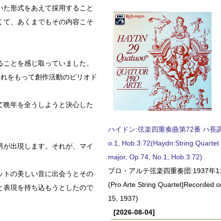
いた形式をあえて採用すること
くて、あくまでもその内容こそ
ることを感じ取っていました。
それをもって創作活動のピリオド
て晩年を全うしようと決心した
ハイドン:弦楽四重奏曲第72番 ハ長調, O
o.1, Hob.3:72(Haydn:String Quartet
男が出現します。それが、マイ
major, Op.74, No.1, Hob.3:72)
プロ・アルテ弦楽四重奏団:1937年1
ットの美しい音に出会うとその
(Pro Arte String Quartet]Recorded
と表現を持ち込もうとしたので
15, 1937)
[2026-08-04]