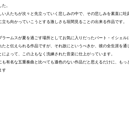
した。
しい人たちが次々と先立っていく悲しみの中で、その悲しみを素直に吐
に立ち向かっていこうとする激しさも垣間見ることの出来る作品です。
ブラームスが夏を過ごす場所としてお気に入りだったバート・イシェル
れたと伝えられる作品ですが、それ故にというべきか、彼の全生涯を通
とによって、この上もなく洗練された音楽に仕上がっています。
にも有名な五重奏曲と比べても遜色のない作品だと思えるだけに、もっ
ます