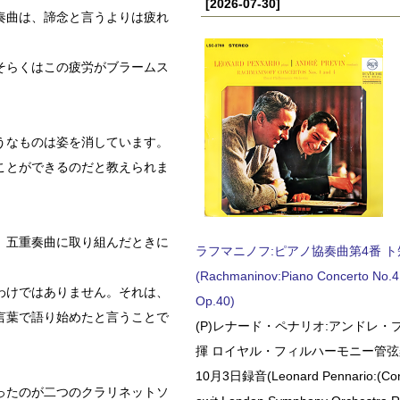
[2026-07-30]
奏曲は、諦念と言うよりは疲れ
そらくはこの疲労がブラームス
うなものは姿を消しています。
ことができるのだと教えられま
、五重奏曲に取り組んだときに
ラフマニノフ:ピアノ協奏曲第4番 ト短調
(Rachmaninov:Piano Concerto No.4 
わけではありません。それは、
Op.40)
言葉で語り始めたと言うことで
(P)レナード・ペナリオ:アンドレ・
揮 ロイヤル・フィルハーモニー管弦楽
10月3日録音(Leonard Pennario:(Con
ったのが二つのクラリネットソ