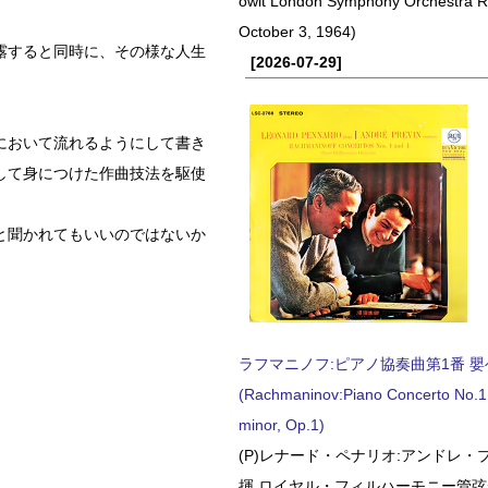
owit London Symphony Orchestra 
October 3, 1964)
露すると同時に、その様な人生
[2026-07-29]
において流れるようにして書き
して身につけた作曲技法を駆使
と聞かれてもいいのではないか
ラフマニノフ:ピアノ協奏曲第1番 嬰ヘ短
(Rachmaninov:Piano Concerto No.1 
minor, Op.1)
(P)レナード・ペナリオ:アンドレ・
揮 ロイヤル・フィルハーモニー管弦楽