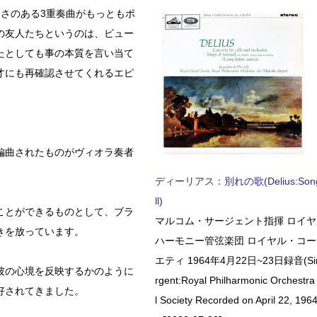
さのある3重奏曲がもっともポ
の友人たちというのは、ビュー
たとしても事の本質を言い当て
才にも再確認させてくれるエピ
編曲されたものがヴィオラ奏者
ディーリアス：別れの歌(Delius:Songs 
ll)
ことができるものとして、ブラ
マルコム・サージェント指揮 ロイ
きを放っています。
ハーモニー管弦楽団 ロイヤル・コ
エティ 1964年4月22日~23日録音(Sir 
彼の心境を反映するかのように
rgent:Royal Philharmonic Orchestra
好されてきました。
l Society Recorded on April 22, 1964