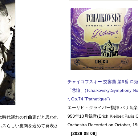
チャイコフスキー:交響曲 第6番 ロ短調,
「悲愴」(Tchaikovsky:Symphony No.6
r, Op.74 "Pathetique")
エーリヒ・クライバー指揮 パリ音楽
953年10月録音(Erich Kleiber:Paris C
は時代遅れの作曲家だと思われ
Orchestra Recorded on October, 19
ムスらしい皮肉を込めて発表さ
[2026-08-06]