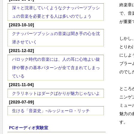
終楽章
深々と沈潜していくようなクナッパーツブッシ
で、音
ュの音楽を必要とする人は多いのでしょう
が重要
[2023-10-10]
クナッパーツブッシュの音楽は聞き手の心を沈
しかし
潜させていく
とりわ
[2021-12-02]
にしよ
バロック時代の音楽には、人の耳に心地よい旋
ブラー
律や響きの基本パターンが全て含まれてしまっ
のでし
ている
[2021-11-04]
ところ
クラリネットはダークばかりが魅力じゃないよ
ニンゲ
[2020-07-09]
ミュー
生ける「音楽史」~ルッジェーロ・リッチ
魅力の
す。
PCオーディオ実験室