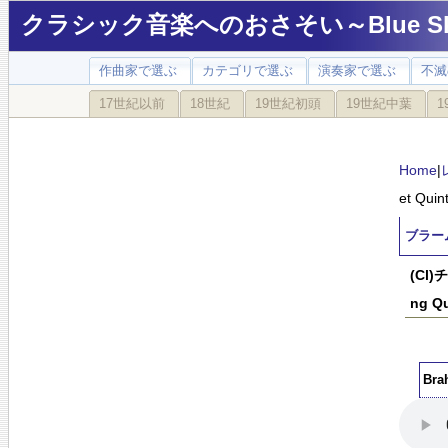
クラシック音楽へのおさそい～Blue Sky
作曲家で選ぶ
カテゴリで選ぶ
演奏家で選ぶ
不滅
17世紀以前
18世紀
19世紀初頭
19世紀中葉
1
Home
|
et Quin
ブラームス
(Cl
ng Qu
Brah