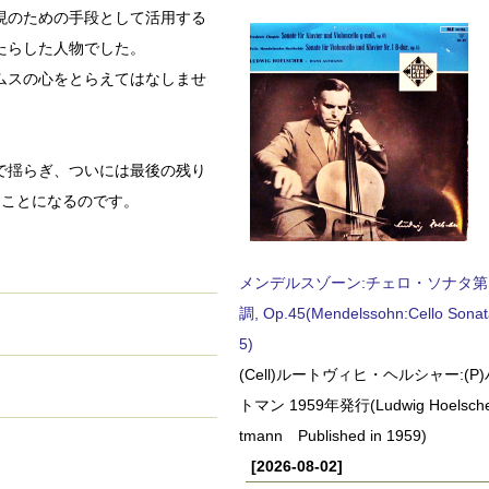
現のための手段として活用する
たらした人物でした。
ムスの心をとらえてはなしませ
で揺らぎ、ついには最後の残り
すことになるのです。
メンデルスゾーン:チェロ・ソナタ第
調, Op.45(Mendelssohn:Cello Sonat
5)
(Cell)ルートヴィヒ・ヘルシャー:(
トマン 1959年発行(Ludwig Hoelscher
tmann Published in 1959)
[2026-08-02]