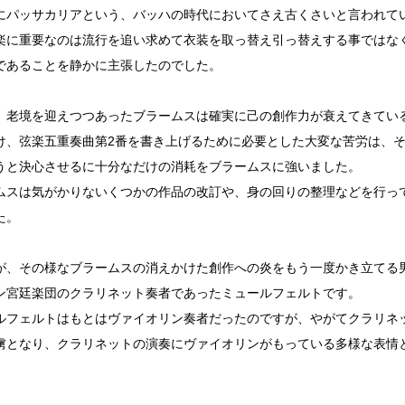
にパッサカリアという、バッハの時代においてさえ古くさいと言われて
楽に重要なのは流行を追い求めて衣装を取っ替え引っ替えする事ではな
であることを静かに主張したのでした。
、老境を迎えつつあったブラームスは確実に己の創作力が衰えてきてい
け、弦楽五重奏曲第2番を書き上げるために必要とした大変な苦労は、
うと決心させるに十分なだけの消耗をブラームスに強いました。
ムスは気がかりないくつかの作品の改訂や、身の回りの整理などを行っ
た。
が、その様なブラームスの消えかけた創作への炎をもう一度かき立てる
ン宮廷楽団のクラリネット奏者であったミュールフェルトです。
ルフェルトはもとはヴァイオリン奏者だったのですが、やがてクラリネ
虜となり、クラリネットの演奏にヴァイオリンがもっている多様な表情