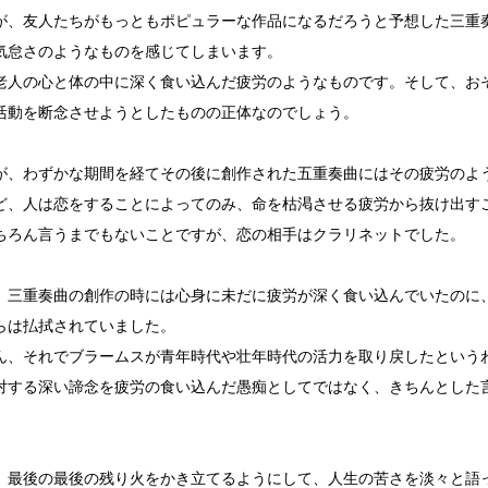
が、友人たちがもっともポピュラーな作品になるだろうと予想した三重
気怠さのようなものを感じてしまいます。
老人の心と体の中に深く食い込んだ疲労のようなものです。そして、お
活動を断念させようとしたものの正体なのでしょう。
が、わずかな期間を経てその後に創作された五重奏曲にはその疲労のよ
ど、人は恋をすることによってのみ、命を枯渇させる疲労から抜け出す
ちろん言うまでもないことですが、恋の相手はクラリネットでした。
、三重奏曲の創作の時には心身に未だに疲労が深く食い込んでいたのに
らは払拭されていました。
ん、それでブラームスが青年時代や壮年時代の活力を取り戻したという
対する深い諦念を疲労の食い込んだ愚痴としてではなく、きちんとした
、最後の最後の残り火をかき立てるようにして、人生の苦さを淡々と語