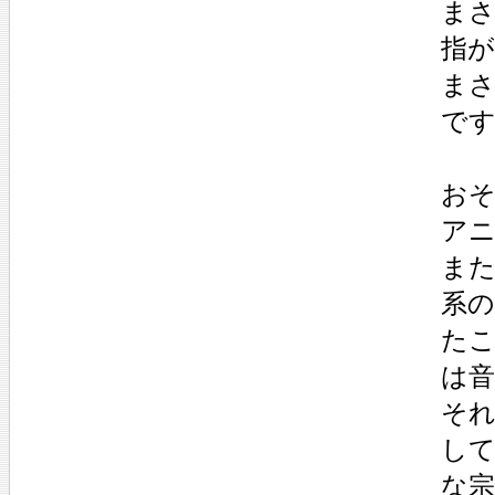
ま
指
ま
で
お
ア
ま
系
た
は
そ
して
な