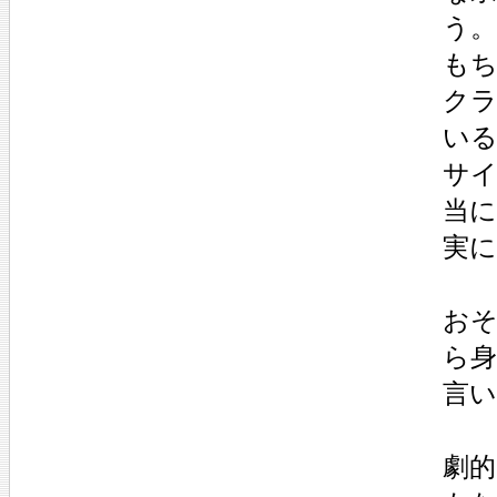
う。
も
ク
い
サ
当
実
お
ら
言
劇