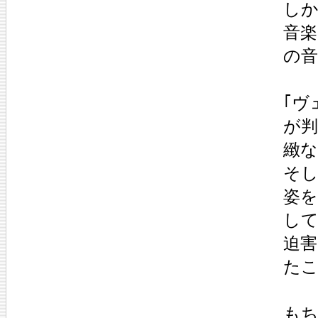
しか
音楽
の音
｢ヴ
が判
緻な
そし
姿
して
迫害
たこ
もち