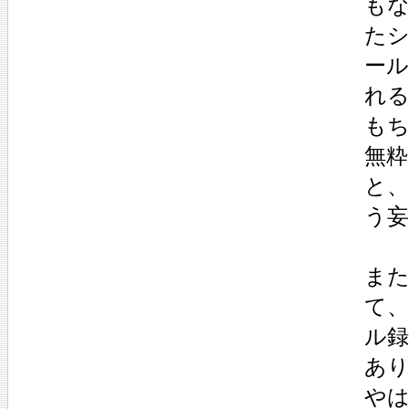
も
た
ー
れ
も
無
と
う
ま
て
ル
あ
や