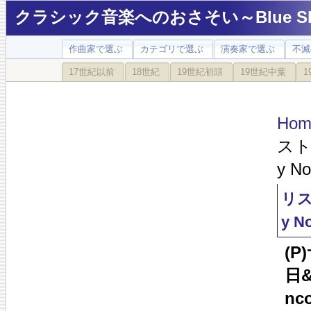
クラシック音楽へのおさそい～Blue Sky
作曲家で選ぶ
カテゴリで選ぶ
演奏家で選ぶ
不滅
17世紀以前
18世紀
19世紀初頭
19世紀中葉
1
Hom
スト:
y No
リス
y N
(P
日&
nc