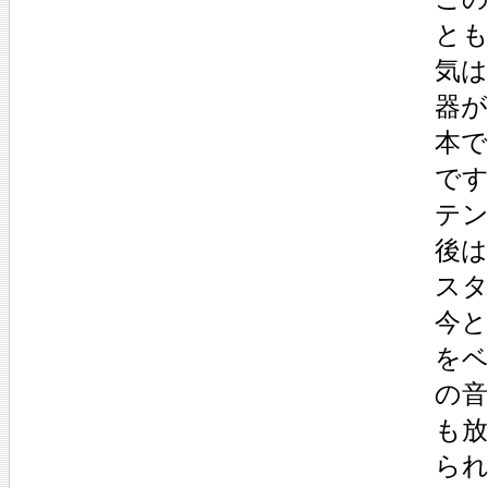
とも
気は
器が
本で
です
テン
後は
スタ
今と
をベ
の音
も放
られ