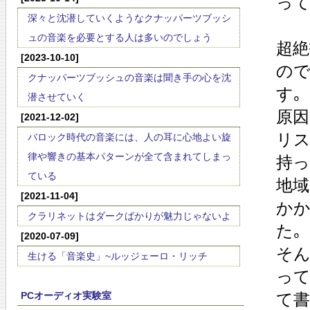
って
深々と沈潜していくようなクナッパーツブッシ
ュの音楽を必要とする人は多いのでしょう
超絶
[2023-10-10]
ので
クナッパーツブッシュの音楽は聞き手の心を沈
す｡
潜させていく
原因
[2021-12-02]
リス
バロック時代の音楽には、人の耳に心地よい旋
律や響きの基本パターンが全て含まれてしまっ
持っ
ている
地域
[2021-11-04]
かか
クラリネットはダークばかりが魅力じゃないよ
た｡
[2020-07-09]
そん
生ける「音楽史」~ルッジェーロ・リッチ
って
PCオーディオ実験室
て書