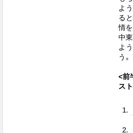
よう
ると
情を
中東
よ
う｡
<前
スト