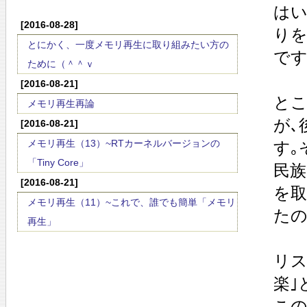
はい
[2016-08-28]
りを
とにかく、一度メモリ再生に取り組みたい方の
です
ために（＾＾ｖ
[2016-08-21]
とこ
メモリ再生再論
が､
[2016-08-21]
メモリ再生（13）~RTカーネルバージョンの
す｡
「Tiny Core」
民族
[2016-08-21]
を取
メモリ再生（11）~これで、誰でも簡単「メモリ
たの
再生」
リス
楽｣
この