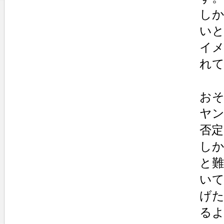
し
い
イメ
れ
お
ヤ
否定
し
と
い
げ
る