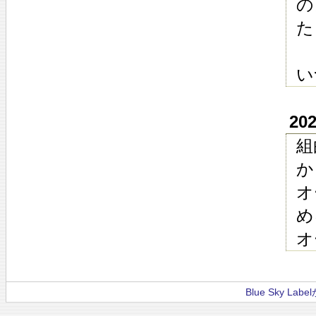
の
た
い
20
組
か
オ
め
オ
Blue Sky La