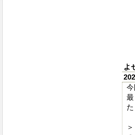
よ
20
今
最
た
＞