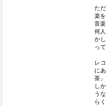
た
楽
音
何
か
っ
レ
に
茶
し
う
ら