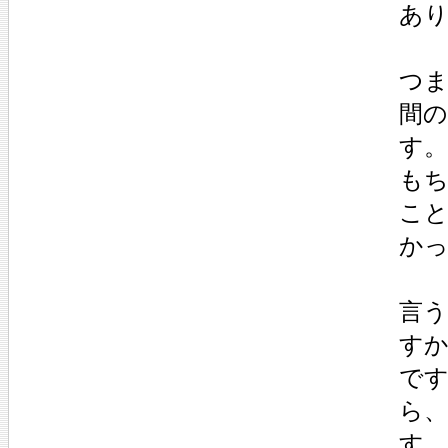
あ
つ
間
す。
も
こ
か
言
す
で
ら
す。