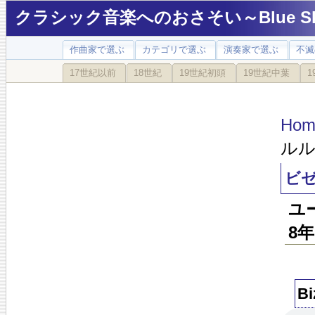
クラシック音楽へのおさそい～Blue Sky
作曲家で選ぶ
カテゴリで選ぶ
演奏家で選ぶ
不滅
17世紀以前
18世紀
19世紀初頭
19世紀中葉
1
Hom
ルル
ビゼ
ユ
8年
Bi