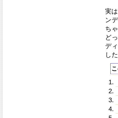
実
ン
ち
ど
デ
し
こ