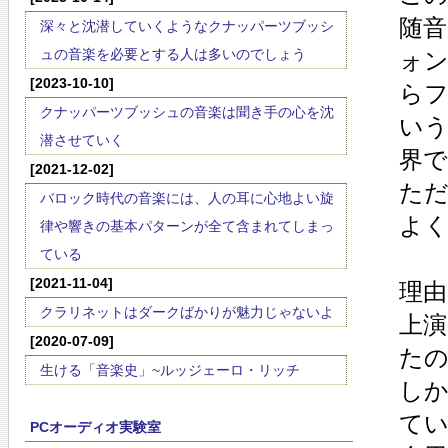
随
深々と沈潜していくようなクナッパーツブッシ
ュの音楽を必要とする人は多いのでしょう
ォ
[2023-10-10]
ら
クナッパーツブッシュの音楽は聞き手の心を沈
い
潜させていく
界
[2021-12-02]
た
バロック時代の音楽には、人の耳に心地よい旋
よ
律や響きの基本パターンが全て含まれてしまっ
ている
[2021-11-04]
理
クラリネットはダークばかりが魅力じゃないよ
上
[2020-07-09]
た
生ける「音楽史」~ルッジェーロ・リッチ
し
てい
PCオーディオ実験室