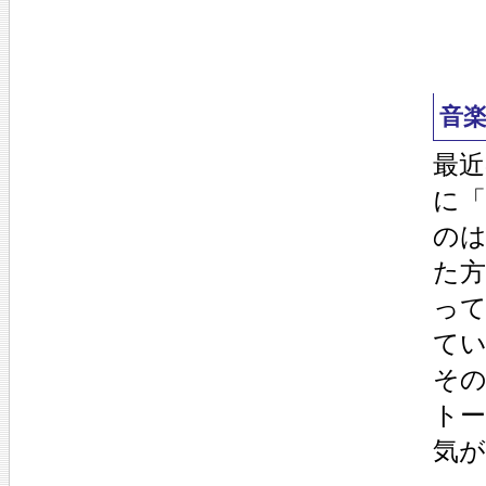
音
最近
に
の
た方
って
て
そ
ト
気