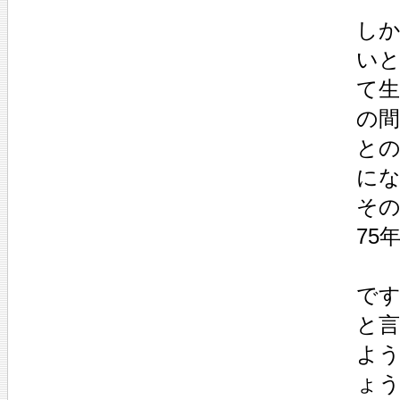
し
い
て
の
と
に
そ
75
で
と
よ
ょ