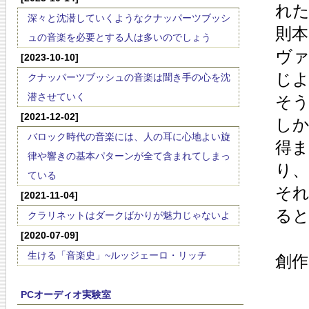
れ
深々と沈潜していくようなクナッパーツブッシ
則
ュの音楽を必要とする人は多いのでしょう
ヴ
[2023-10-10]
じ
クナッパーツブッシュの音楽は聞き手の心を沈
潜させていく
そう
[2021-12-02]
し
バロック時代の音楽には、人の耳に心地よい旋
得ま
律や響きの基本パターンが全て含まれてしまっ
り
ている
そ
[2021-11-04]
る
クラリネットはダークばかりが魅力じゃないよ
[2020-07-09]
生ける「音楽史」~ルッジェーロ・リッチ
創
PCオーディオ実験室