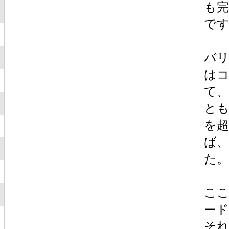
も
で
バリ
は
て
とも
を
ば
た。
こ
ー
そ