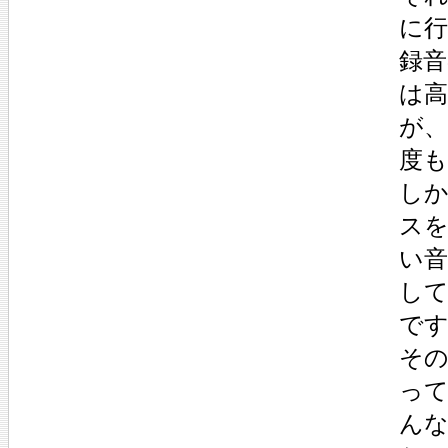
に
録音
は
が
度
し
ス
い
し
で
そ
っ
ん