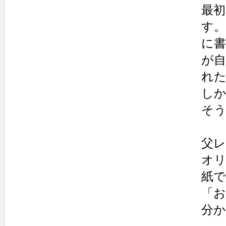
最初
す
に
が
れ
しか
そ
父
オ
紙
「
分