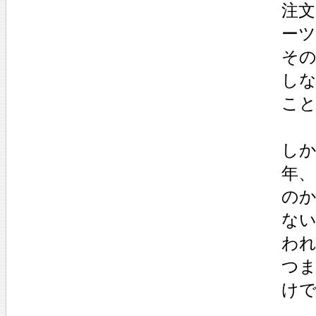
注
ー
そ
し
こ
しか
年、
の
な
わ
つ
け