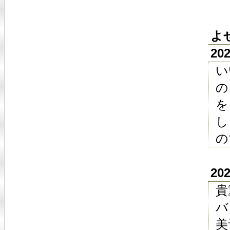
よ
20
い
の
を
し
の
20
貴
バ
美