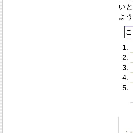
い
よ
こ