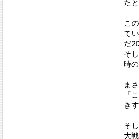
た
こ
て
だ2
そし
時の
まさ
「
き
そ
大