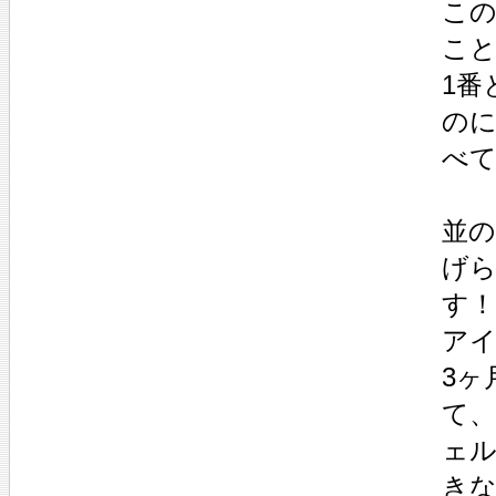
この
こと
1番
のに
べ
並
げら
す！
アイ
3ヶ
て
ェ
き