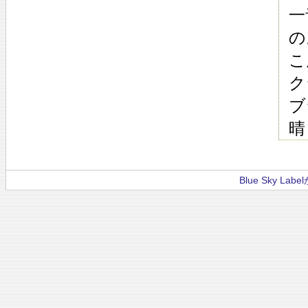
一
の
こ
ク
ブ
晴
Blue Sky La