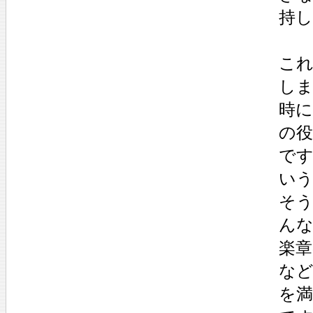
持
これ
し
時
の
で
い
そ
んな
楽
な
を