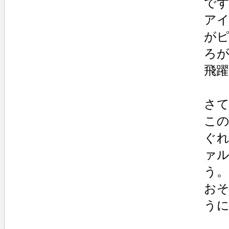
で
ア
が
ろ
飛
さ
こ
ぐ
ァ
う。
おそ
う