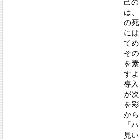
己
は
の
に
て
そ
を
す
導
が
を
か
「
見い