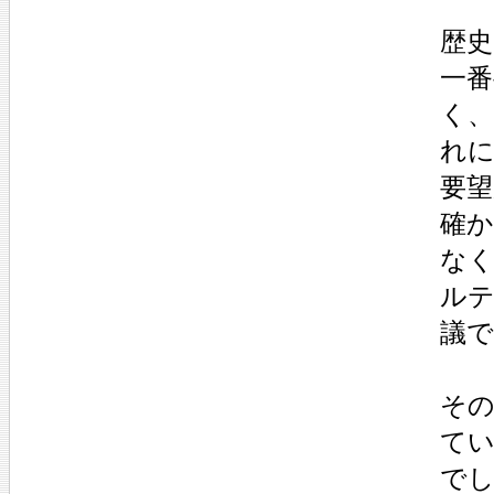
歴史
一
く、
れ
要
確
な
ル
議で
そ
て
で