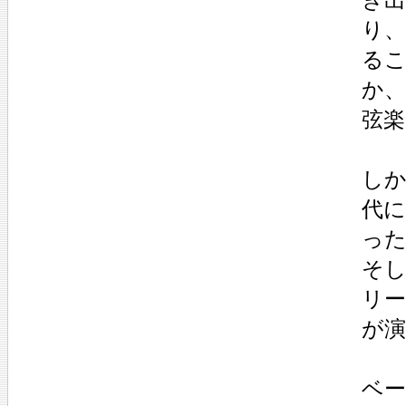
り、
る
か
弦楽
し
代
った
そ
リ
が
ベ