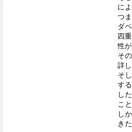
によ
つ
ダ
四
性
そ
詳
そ
す
し
こ
し
き