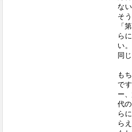
な
そう
「第
らに
い
同
も
で
ー、
代
ら
ら