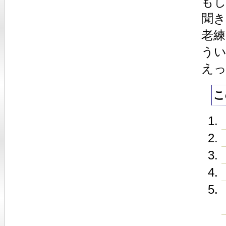
も
聞
老
う
え
こ