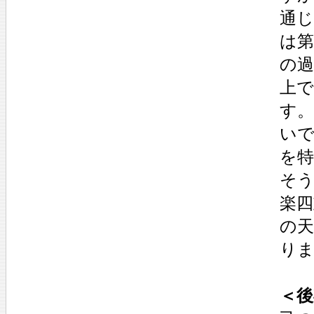
通
は第
の
上
す。
い
を
そう
楽
の
り
＜後