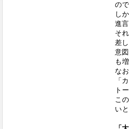
の
し
進
そ
差
意
も
な
「カ
ト
こ
い
「大