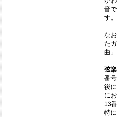
かわ
音
す
なお
た
曲
弦楽
番号
後
にお
13
特