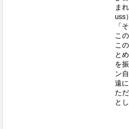
まれ
us
「そ
こ
こ
と
を
ン
遠に
た
と