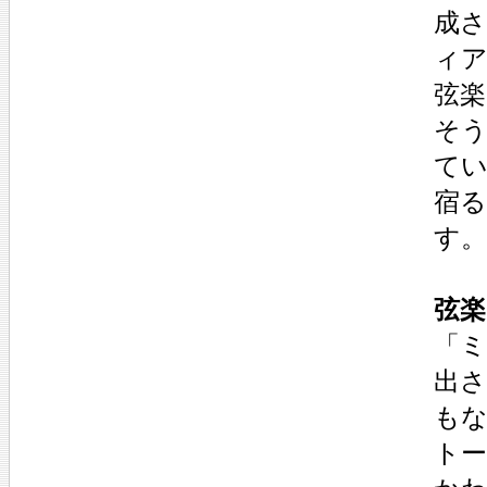
成さ
ィ
弦楽
そう
て
宿
す。
弦楽
「ミ
出さ
も
ト