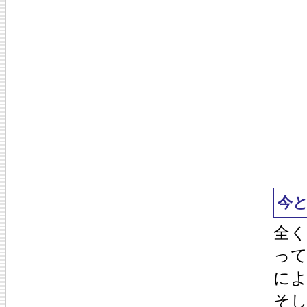
今
全く
っ
に
そ