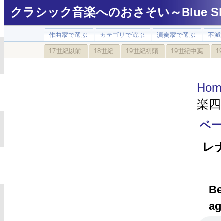
クラシック音楽へのおさそい～Blue Sky
作曲家で選ぶ
カテゴリで選ぶ
演奏家で選ぶ
不滅
17世紀以前
18世紀
19世紀初頭
19世紀中葉
1
Hom
楽四
ベー
レ
Be
ag