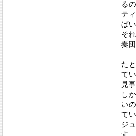
る
テ
ば
そ
奏
たと
て
見
し
いの
てい
ジ
す。