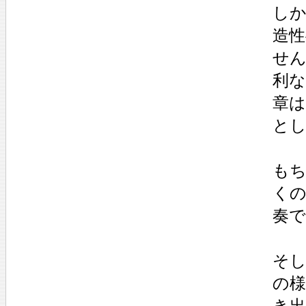
し
造
せん
利
章
と
も
く
奏
そ
の様
き