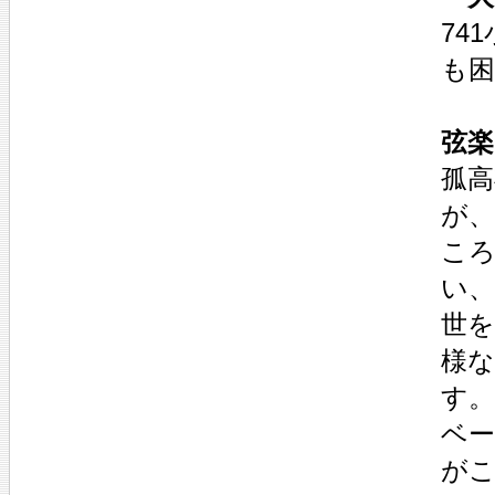
74
も困
弦楽
孤
が、
ころ
い、
世
様
す。
ベー
が