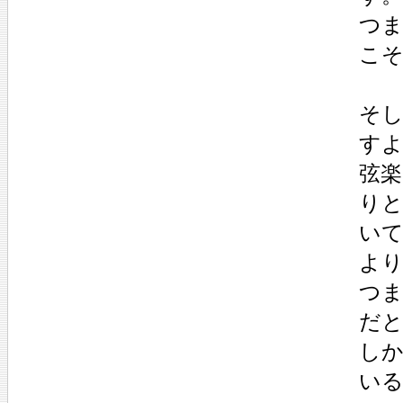
つま
こそ
そし
す
弦
り
い
よ
つ
だ
し
い