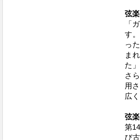
弦楽
「ガ
す
っ
まれ
た
さら
用
広
弦楽
第1
び古