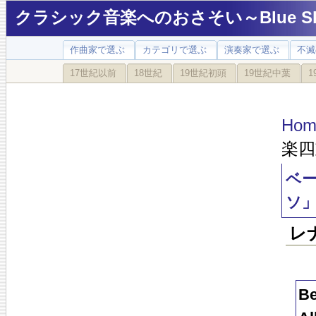
クラシック音楽へのおさそい～Blue Sky
作曲家で選ぶ
カテゴリで選ぶ
演奏家で選ぶ
不滅
17世紀以前
18世紀
19世紀初頭
19世紀中葉
1
Hom
楽四
ベー
ソ
レ
Be