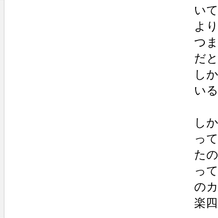
い
よ
つ
だ
し
い
し
っ
た
っ
の
楽