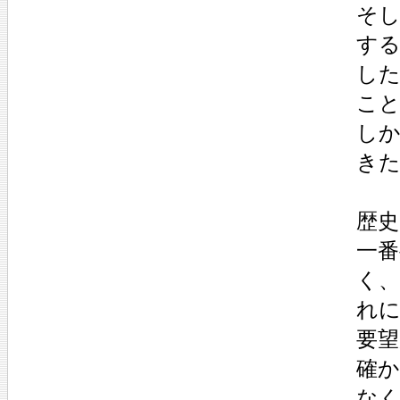
そ
す
し
こ
し
き
歴史
一
く、
れ
要
確
な