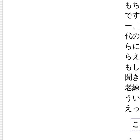
も
で
ー、
代
ら
ら
も
聞
老
う
え
こ