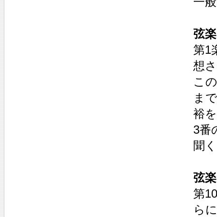
一
弦楽
第1
想
こ
ま
裕
3番
聞
弦楽
第1
ら