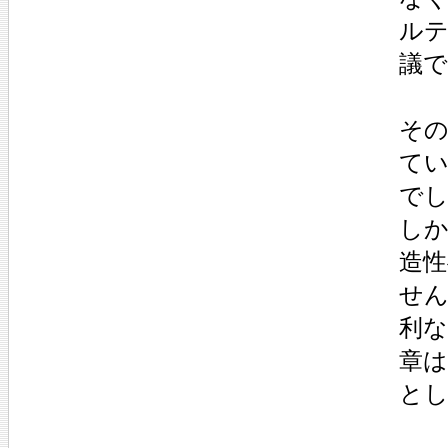
ル
議で
そ
て
で
し
造
せん
利
章
と