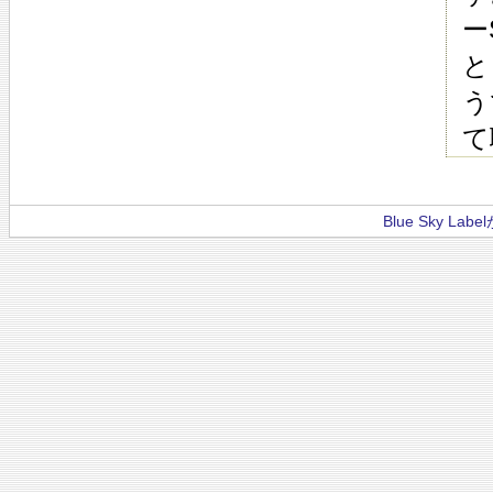
ー
と
う
て
Blue Sky La