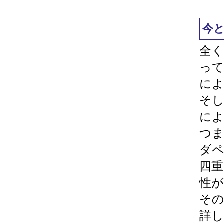
今
全く
っ
に
そ
によ
つ
ダ
四
性
そ
詳