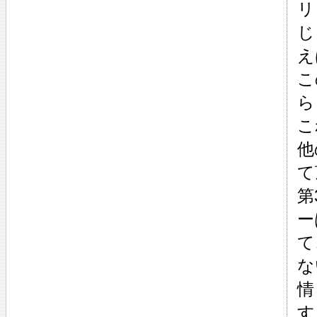
リ
じ
え
こ
ら
こ
他
て
第
ー
て
な
情
す