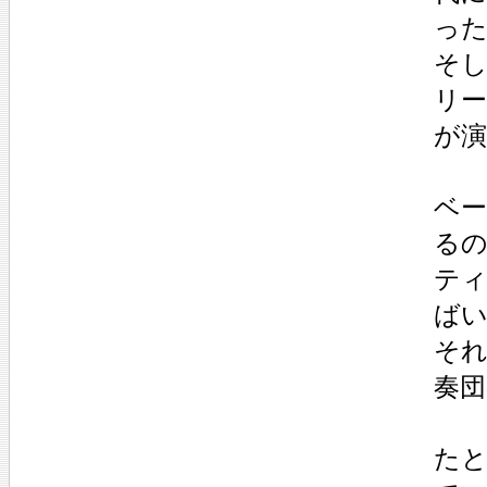
った
そ
リ
が
ベ
る
テ
ば
そ
奏
たと