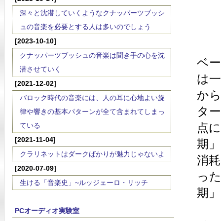
深々と沈潜していくようなクナッパーツブッシ
ュの音楽を必要とする人は多いのでしょう
[2023-10-10]
クナッパーツブッシュの音楽は聞き手の心を沈
ベー
潜させていく
は
[2021-12-02]
か
バロック時代の音楽には、人の耳に心地よい旋
タ
律や響きの基本パターンが全て含まれてしまっ
点
ている
[2021-11-04]
期
クラリネットはダークばかりが魅力じゃないよ
消
[2020-07-09]
っ
生ける「音楽史」~ルッジェーロ・リッチ
期」
PCオーディオ実験室