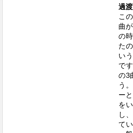
過渡
この
曲
の
た
い
で
の3
う。
ー
を
し、
て