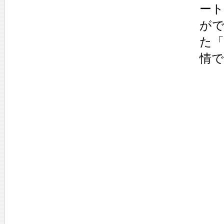
ー
が
た
情