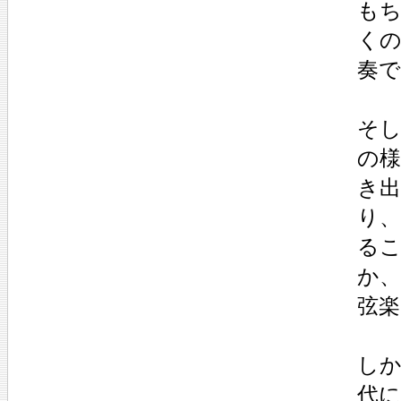
も
く
奏
そ
の様
き
り、
る
か
弦楽
し
代