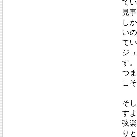
て
見
し
いの
てい
ジ
す。
つま
こそ
そし
す
弦
り