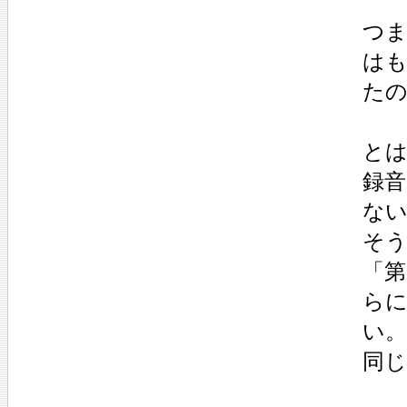
つ
は
た
と
録
な
そう
「第
らに
い
同