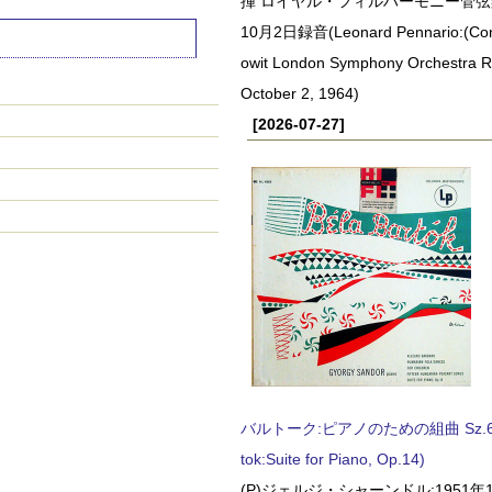
揮 ロイヤル・フィルハーモニー管弦楽
10月2日録音(Leonard Pennario:(Con
owit London Symphony Orchestra 
October 2, 1964)
[2026-07-27]
バルトーク:ピアノのための組曲 Sz.62 
tok:Suite for Piano, Op.14)
(P)ジェルジ・シャーンドル:1951年1