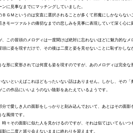
ーンに見事なまでにマッチングしていました。
のＢＧＭというのは安直に選択されることが多くて邪魔にしかならない
若きモーツァルトの痛切なまでの悲しみを見事に表現していて深く心に
が、この冒頭のメロディは一度聞けば絶対に忘れないほどに魅力的なメ
冒頭に姿を現すだけで、その後は二度と姿を見せないことに恥ずかしな
うな形に変形されては何度も姿を現すのですが、あのメロディは完全な
いないといえばこれほどもったいない話はありません。しかし、その「
がこの作品にいいようのない陰影をあたえているようです。
部分で愛しき人の面影をしっかりと刻み込んでおいて、あとはその面影
うな風情です。
、時々その面影に似た人を見かけるのですが、それは似てはいてもいつ
面影に二度と巡り会えないままに終わりを迎えます。