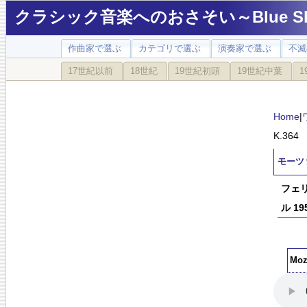
クラシック音楽へのおさそい～Blue Sky
作曲家で選ぶ
カテゴリで選ぶ
演奏家で選ぶ
不滅
17世紀以前
18世紀
19世紀初頭
19世紀中葉
1
Home
|
K.364
モーツ
フェリ
ル 1
Moza