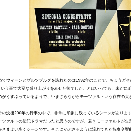
めてウィーンとザルツブルグを訪れたのは1992年のことで、ちょうど
年という事で大変な盛り上がりをみせた後でした。とはいっても、未だに
のがくすぶっているようで、いまさらながらモーツァルトいう存在の大
その没後200年の行事の中で、非常に印象に残っているシーンがありま
ーツァルトの伝記ドラマだったと思うのですが、若きモーツァルトが失
をさまよい歩くシーンです。そこにかぶさるように流れてきた協奏交響