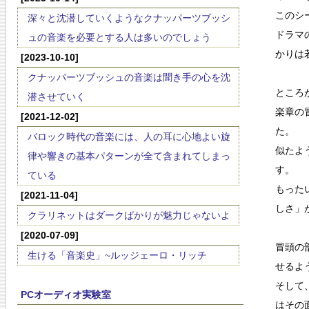
このシ
深々と沈潜していくようなクナッパーツブッシ
ドラマ
ュの音楽を必要とする人は多いのでしょう
かりは
[2023-10-10]
クナッパーツブッシュの音楽は聞き手の心を沈
ところ
潜させていく
楽章の
[2021-12-02]
た。
バロック時代の音楽には、人の耳に心地よい旋
似たよ
律や響きの基本パターンが全て含まれてしまっ
す。
ている
もった
[2021-11-04]
しさ」
クラリネットはダークばかりが魅力じゃないよ
[2020-07-09]
冒頭の
生ける「音楽史」~ルッジェーロ・リッチ
せるよ
そして
PCオーディオ実験室
はその