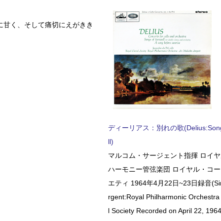
に甘く、そして痛切にえがきき
ディーリアス：別れの歌(Delius:Songs 
ll)
マルコム・サージェント指揮 ロイ
ハーモニー管弦楽団 ロイヤル・コ
エティ 1964年4月22日~23日録音(Sir 
rgent:Royal Philharmonic Orchestra
l Society Recorded on April 22, 1964