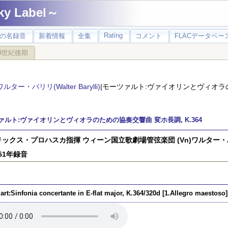
 Label～
Rating
の名録音
新着情報
全集
コメント
FLACデータベース
9世紀後期
ワルター・バリリ(Walter Barylli)
|モーツァルト:ヴァイオリンとヴィオラ
ァルト:ヴァイオリンとヴィオラのための協奏交響曲 変ホ長調, K.364
ックス・プロハスカ指揮 ウィーン国立歌劇場管弦楽団 (Vn)ワルター・バ
951年録音
rt:Sinfonia concertante in E-flat major, K.364/320d [1.Allegro maestoso]