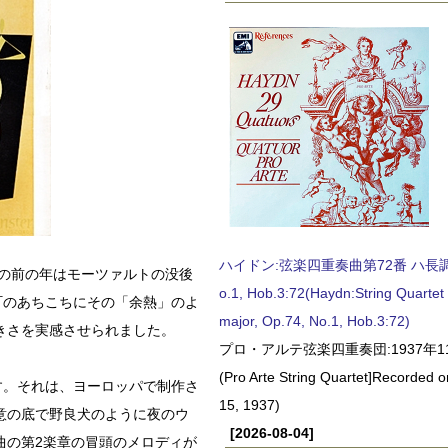
ハイドン:弦楽四重奏曲第72番 ハ長調, O
その前の年はモーツァルトの没後
o.1, Hob.3:72(Haydn:String Quartet
町のあちこちにその「余熱」のよ
major, Op.74, No.1, Hob.3:72)
きさを実感させられました。
プロ・アルテ弦楽四重奏団:1937年1
(Pro Arte String Quartet]Recorded
す。それは、ヨーロッパで制作さ
15, 1937)
意の底で野良犬のように夜のウ
[2026-08-04]
曲の第2楽章の冒頭のメロディが