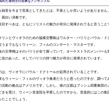
知れた者同士の見事なアンサンブル
う録音を今まで見落としてきたとは、不覚としか言いようがありません
、面白い演奏です。
注目すべきは、ともにソリストの魅力が存分に発揮されてると言うこと
オリンとヴィオラのための協奏交響曲はワルター・バリリとパウル・ド
言うまでもなくウィーン、フィルのコンサート・マスターです。
奏の主導権はそのバリリが全て握っていて、オーケストラのメンバーも
に息のあった、そしてバリリの持つ魅力が存分に発揮されています。
のは、ヴィオラにパウル・ドクトールが起用されていることです。
彼もウィーン・フィルのヴィオラ奏者だろうと思ったのですが、調べて
の活動の拠点はアメリカです。しかし、彼の父親はブッシュ四重奏団の
どきを受け、ウィーン音楽院を卒業したのですから、音楽的にはこの集
ったことでしょう。