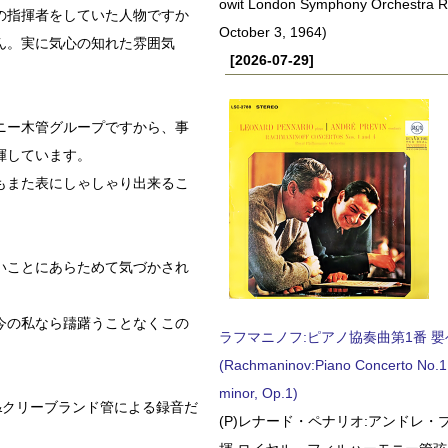
owit London Symphony Orchestra 
の指揮者をしていた人物ですか
October 3, 1964)
ん。実に気心の知れた雰囲気
[2026-07-29]
ニー木管グループですから、事
揮しています。
もまた表にしゃしゃり出来るこ
いことにあらためて気づかされ
今の私なら躊躇うことなくこの
ラフマニノフ:ピアノ協奏曲第1番 嬰ヘ短
(Rachmaninov:Piano Concerto No.1 
minor, Op.1)
&クリーブランド管による録音だ
(P)レナード・ペナリオ:アンドレ・