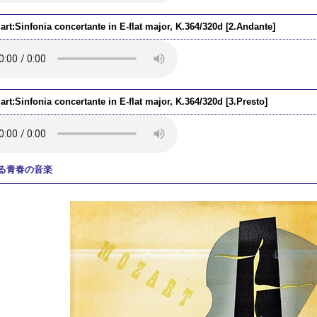
rt:Sinfonia concertante in E-flat major, K.364/320d [2.Andante]
rt:Sinfonia concertante in E-flat major, K.364/320d [3.Presto]
る青春の音楽