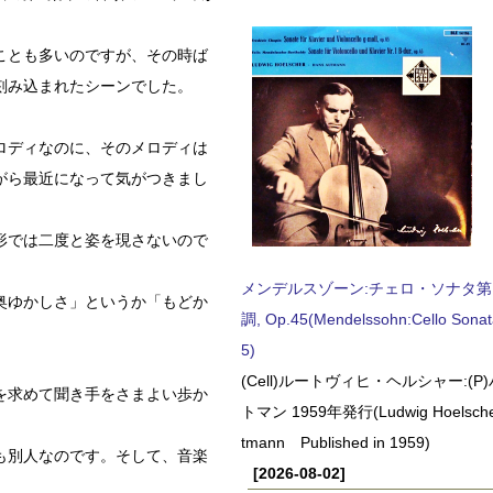
ことも多いのですが、その時ば
刻み込まれたシーンでした。
ロディなのに、そのメロディは
がら最近になって気がつきまし
形では二度と姿を現さないので
メンデルスゾーン:チェロ・ソナタ第
奥ゆかしさ」というか「もどか
調, Op.45(Mendelssohn:Cello Sonat
5)
(Cell)ルートヴィヒ・ヘルシャー:(
を求めて聞き手をさまよい歩か
トマン 1959年発行(Ludwig Hoelscher
tmann Published in 1959)
も別人なのです。そして、音楽
[2026-08-02]