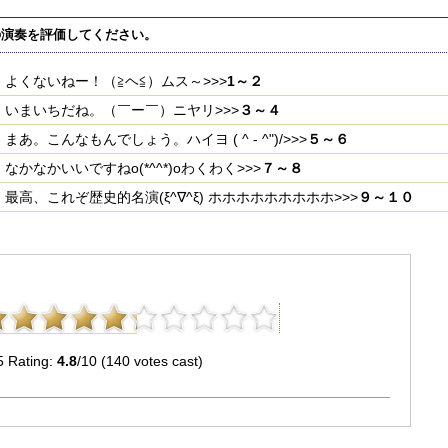
の演奏を評価してください。
よくないねー！（≧ヘ≦）ムス～>>>
1～２
いまいちだね。（￣ー￣）ニヤリ>>>
３～４
まあ。こんなもんでしょう。ハイヨ ( ^ - ^")/>>>
５～６
なかなかいいですねo(*^^*)oわくわく>>>
７～８
最高、これぞ歴史的名演(ξ^∇^ξ) ホホホホホホホホホ>>>
９～１０
5 Rating:
4.8
/10 (140 votes cast)