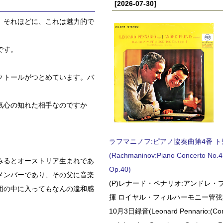
[2026-07-30]
。それほどに、これは魅力的で
です。
クトールがつとめています。バ
気心の知れた相手なのですか
ラフマニノフ:ピアノ協奏曲第4番 ト短調
(Rachmaninov:Piano Concerto No.4 
みるとオーストリア生まれであ
Op.40)
メンバーであり、その父に音楽
(P)レナード・ペナリオ:アンドレ・
団の中に入ってもなんの違和感
揮 ロイヤル・フィルハーモニー管弦楽
10月3日録音(Leonard Pennario:(Con