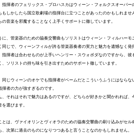
、指揮者のフェリックス・プロハスカはウィーン・フォルクスオーパー
ももしかしたら国立歌劇場の指揮台に立つことがあったのかもしれませ
らの音楽を邪魔することなく上手くサポートに徹しています。
うに、管楽器のための協奏交響曲もソリストはウィーン・フィルハーモ
く同じで、ウィーンフィルが誇る管楽器奏者の実力と魅力を遺憾なく発
、指揮者は合わせものが上手いヘンリー・スウォボダなのですから、彼
く、ソリストの持ち味を引き出すためのサポート徹しています。
、同じウィーンのオケでも指揮者がベームだとこういうふうにはならな
指揮者の力が強すぎるのです。
ん、それはそれで魅力はあるのですが、どちらが好きかと聞かれれば、
音を選びます。
ことは、ヴァイオリンとヴィオラのための協奏交響曲の刷り込みがセル
も、次第に過去のものになりつつあると言うことなのかもしれません。