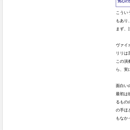
気心の
こうい
もあり
まず、
ヴァイ
リリは
この演
ら、実
面白い
最初は
るもの
の手ほ
もなか