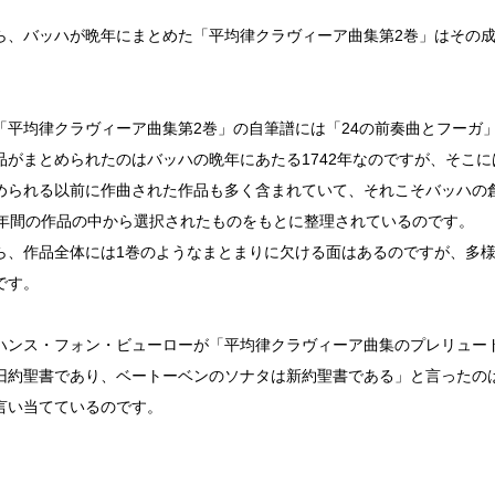
ら、バッハが晩年にまとめた「平均律クラヴィーア曲集第2巻」はその成
「平均律クラヴィーア曲集第2巻」の自筆譜には「24の前奏曲とフーガ
品がまとめられたのはバッハの晩年にあたる1742年なのですが、そこに
められる以前に作曲された作品も多く含まれていて、それこそバッハの
0年間の作品の中から選択されたものをもとに整理されているのです。
ら、作品全体には1巻のようなまとまりに欠ける面はあるのですが、多
です。
ハンス・フォン・ビューローが「平均律クラヴィーア曲集のプレリュー
旧約聖書であり、ベートーベンのソナタは新約聖書である」と言ったの
言い当てているのです。