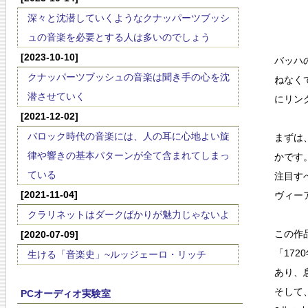
深々と沈潜していくようなクナッパーツブッシ
ュの音楽を必要とする人は多いのでしょう
[2023-10-10]
バッハ
クナッパーツブッシュの音楽は聞き手の心を沈
ねなく
潜させていく
にリン
[2021-12-02]
バロック時代の音楽には、人の耳に心地よい旋
まずは
律や響きの基本パターンが全て含まれてしまっ
かです
ている
注目す
[2021-11-04]
ヴィー
クラリネットはダークばかりが魅力じゃないよ
この作
[2020-07-09]
「17
生ける「音楽史」~ルッジェーロ・リッチ
あり、
そして
PCオーディオ実験室