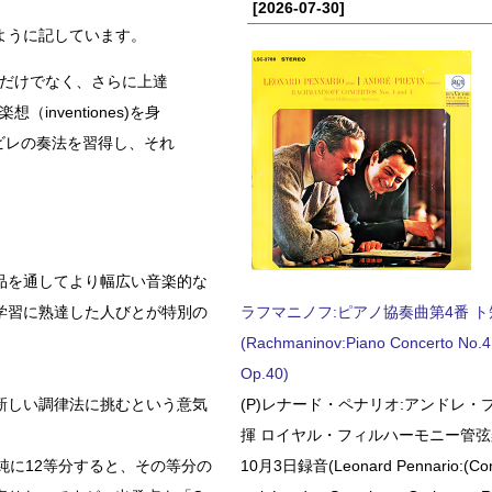
[2026-07-30]
ように記しています。
るだけでなく、さらに上達
nventiones)を身
ビレの奏法を習得し、それ
。
品を通してより幅広い音楽的な
学習に熟達した人びとが特別の
ラフマニノフ:ピアノ協奏曲第4番 ト短調
(Rachmaninov:Piano Concerto No.4 
Op.40)
新しい調律法に挑むという意気
(P)レナード・ペナリオ:アンドレ・
揮 ロイヤル・フィルハーモニー管弦楽
純に12等分すると、その等分の
10月3日録音(Leonard Pennario:(Con