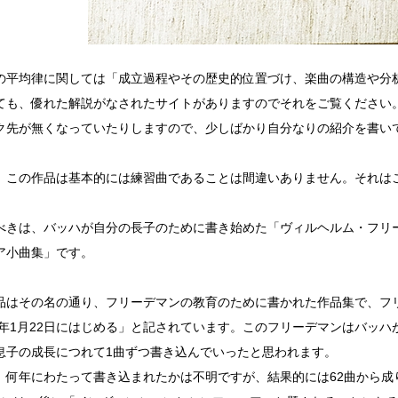
の平均律に関しては「成立過程やその歴史的位置づけ、楽曲の構造や分
ても、優れた解説がなされたサイトがありますのでそれをご覧ください
ク先が無くなっていたりしますので、少しばかり自分なりの紹介を書い
、この作品は基本的には練習曲であることは間違いありません。それは
。
べきは、バッハが自分の長子のために書き始めた「ヴィルヘルム・フリ
ア小曲集」です。
品はその名の通り、フリーデマンの教育のために書かれた作品集で、フ
20年1月22日にはじめる」と記されています。このフリーデマンはバッ
息子の成長につれて1曲ずつ書き込んでいったと思われます。
、何年にわたって書き込まれたかは不明ですが、結果的には62曲から成