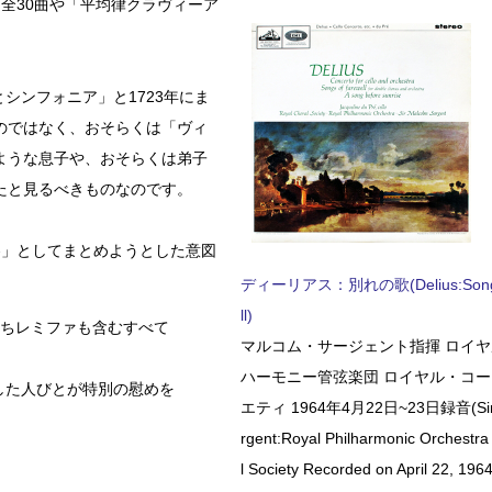
全30曲や「平均律クラヴィーア
シンフォニア」と1723年にま
のではなく、おそらくは「ヴィ
ような息子や、おそらくは弟子
たと見るべきものなのです。
巻」としてまとめようとした意図
ディーリアス：別れの歌(Delius:Songs 
ll)
わちレミファも含むすべて
マルコム・サージェント指揮 ロイ
ハーモニー管弦楽団 ロイヤル・コ
した人びとが特別の慰めを
エティ 1964年4月22日~23日録音(Sir 
rgent:Royal Philharmonic Orchestra
l Society Recorded on April 22, 1964