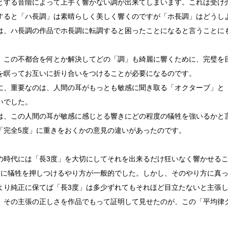
とする音階によって上手く響かない調が出来てしまいます。これは受け
すると「ハ長調」は素晴らしく美しく響くのですが「ホ長調」はどうし
は、ハ長調の作品でホ長調に転調すると困ったことになると言うことに
、この不都合を何とか解決してどの「調」も綺麗に響くために、完璧を
を瞑ってお互いに折り合いをつけることが必要になるのです。
に、重要なのは、人間の耳がもっとも敏感に聞き取る「オクターブ」と「
いでした。
は、この人間の耳が敏感に感じとる響きにどの程度の犠牲を強いるかと
「完全5度」に重きをおくかの意見の違いがあったのです。
の時代には「長3度」を大切にしてそれを出来るだけ狂いなく響かせる
」に犠牲を押しつけるやり方が一般的でした。しかし、そのやり方に真っ
より純正に保てば「長3度」は多少ずれてもそれほど目立たないと主張
、その主張の正しさを作品でもって証明して見せたのが、この「平均律
。