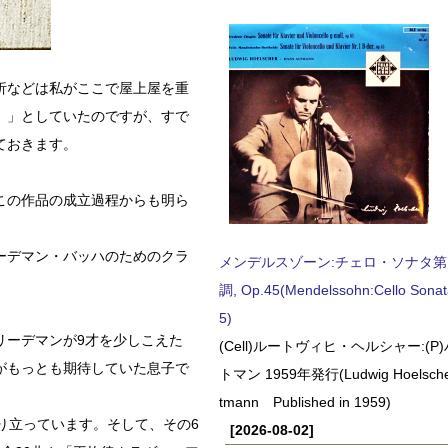
析などは私がここで屋上屋を重
。」としていたのですが、すで
ておきます。
この作品の成立過程からも明ら
ーデマン・バッハのためのクラ
メンデルスゾーン:チェロ・ソナタ第
調, Op.45(Mendelssohn:Cello Sonat
5)
リーデマンが9才を少しこえた
(Cell)ルートヴィヒ・ヘルシャー:(
ハがもっとも期待していた息子で
トマン 1959年発行(Ludwig Hoelscher
tmann Published in 1959)
り立っています。そして、その6
[2026-08-02]