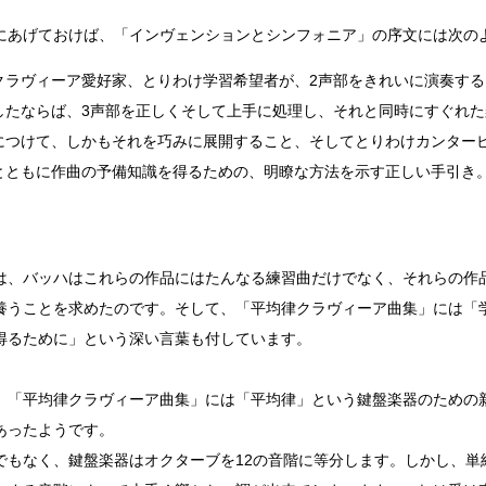
にあげておけば、「インヴェンションとシンフォニア」の序文には次の
クラヴィーア愛好家、とりわけ学習希望者が、2声部をきれいに演奏す
したならば、3声部を正しくそして上手に処理し、それと同時にすぐれた楽想（i
につけて、しかもそれを巧みに展開すること、そしてとりわけカンター
とともに作曲の予備知識を得るための、明瞭な方法を示す正しい手引き
は、バッハはこれらの作品にはたんなる練習曲だけでなく、それらの作
養うことを求めたのです。そして、「平均律クラヴィーア曲集」には「
得るために」という深い言葉も付しています。
、「平均律クラヴィーア曲集」には「平均律」という鍵盤楽器のための
あったようです。
でもなく、鍵盤楽器はオクターブを12の音階に等分します。しかし、単