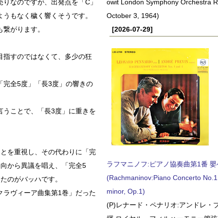
売りなのですが、出発点を「C」
owit London Symphony Orchestra 
ようもなく穢く響くそうです。
October 3, 1964)
も繋がります。
[2026-07-29]
目指すのではなくて、多少の狂
完全5度」「長3度」の響きの
言うことで、「長3度」に重きを
ことを重視し、その代わりに「完
ラフマニノフ:ピアノ協奏曲第1番 嬰ヘ短
向から異議を唱え、「完全5
(Rachmaninov:Piano Concerto No.1 
したのがバッハです。
minor, Op.1)
クラヴィーア曲集第1巻」だった
(P)レナード・ペナリオ:アンドレ・