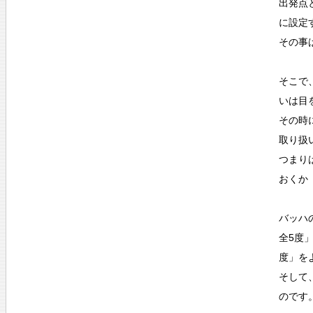
出発点
に設定
その事
そこで
いは目
その時
取り扱
つまり
おくか
バッハ
全5度
度」を
そして
のです