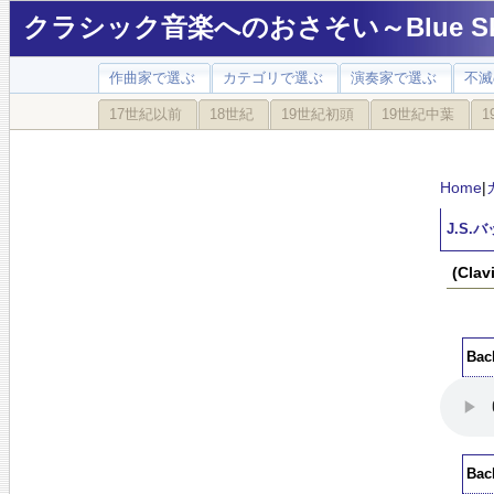
クラシック音楽へのおさそい～Blue Sky
作曲家で選ぶ
カテゴリで選ぶ
演奏家で選ぶ
不滅
17世紀以前
18世紀
19世紀初頭
19世紀中葉
1
Home
|
J.S.
(Cl
Bac
Bac