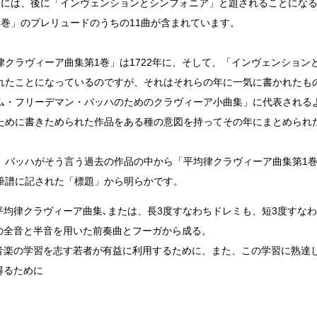
中には、後に「インヴェンションとシンフォニア」と題されることになる
1巻」のプレリュードのうちの11曲が含まれています。
律クラヴィーア曲集第1巻」は1722年に、そして、「インヴェンションと
れたことになっているのですが、それはそれらの年に一気に書かれたも
ム・フリーデマン・バッハのためのクラヴィーア小曲集」に代表される
ために書きためられた作品をある種の意図を持ってその年にまとめられ
、バッハがそう言う過去の作品の中から「平均律クラヴィーア曲集第1
筆譜に記された「標題」から明らかです。
平均律クラヴィーア曲集､または、長3度すなわちドレミも、短3度すな
の全音と半音を用いた前奏曲とフーガから成る。
音楽の学習を志す若者が有益に利用するために、また、この学習に熟達
得るために