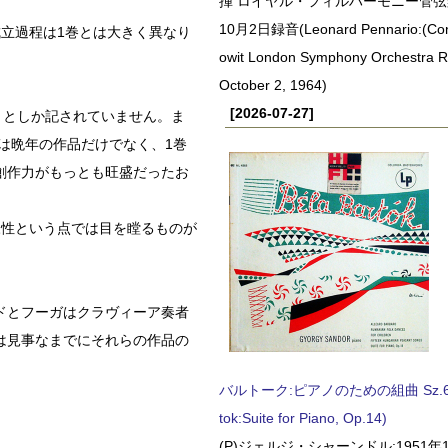
揮 ロイヤル・フィルハーモニー管弦楽
10月2日録音(Leonard Pennario:(Con
立過程は1巻とは大きく異なり
owit London Symphony Orchestra 
October 2, 1964)
[2026-07-27]
」としか記されていません。ま
は晩年の作品だけでなく、1巻
創作力がもっとも旺盛だったお
様性という点では目を瞠るものが
ドとフーガはクラヴィーア奏者
は見事なまでにそれらの作品の
バルトーク:ピアノのための組曲 Sz.62 
tok:Suite for Piano, Op.14)
(P)ジェルジ・シャーンドル:1951年1