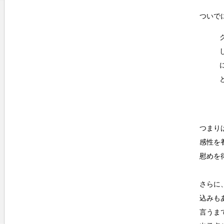
ついで
つまり
感性を
慰めを
さらに
込みも
言うま